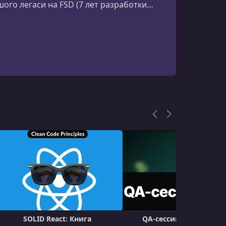
ьшого легаси на FSD (7 лет разработки
16 group
УРОК 17.
01:20:57
17 architecture boundaries
УРОК 18.
00:16:46
18 app group
УРОК 19.
00:29:28
19 infrasturcture group
УРОК 20.
00:13:05
20 view group
УРОК 21.
00:41:15
21 business group
УРОК 22.
00:23:55
22 generic business group
УРОК 23.
00:11:16
SOLID React: Книга
QA-сессии курса 58 Re
23 shared kernel group