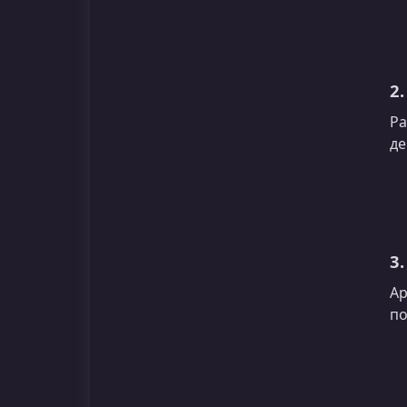
2
Ра
де
3.
Ар
по