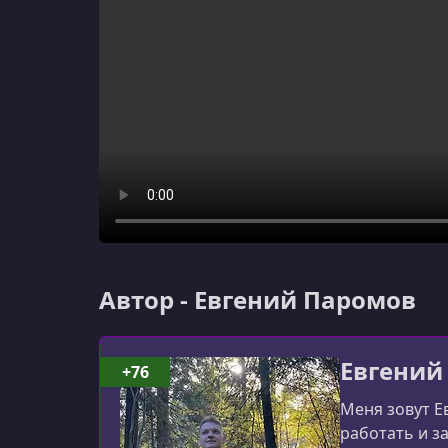
Автор - Евгений Паромов
Евгений
+76
Меня зовут Е
работать и з