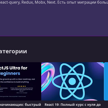
 React-query, Redux, Mobx, Next. Есть опыт миграции бол
оманд). Есть опыт разработки проектов на FSD с нуля
категории
я начинающих: быстрый
React 19: Полный курс с нуля до