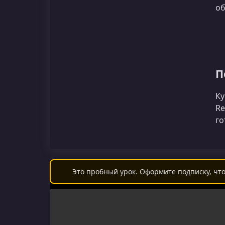
об
П
Ку
Re
го
Это пробный урок. Оформите подписку, что