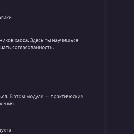
огики
ников хаоса. Здесь ты научишься
шать согласованность.
ься. В этом модуле — практические
жения.
дукта