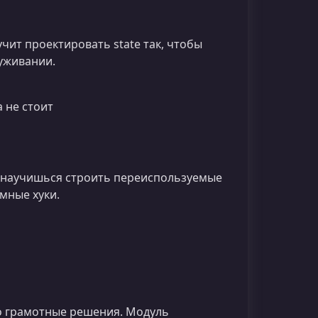
чит проектировать state так, чтобы
уживании.
 не стоит
ы научишься строить переиспользуемые
мные хуки.
о грамотные решения. Модуль