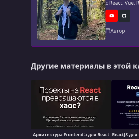
с React, Vue,
нескольких к
YouTube
GitHub
Автор
Другие материалы в этой 
Архитектура Frontend'a для React
ReactJS дл