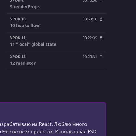
УРОК 9.
00:16:36
9 renderProps
УРОК 10.
00:53:16
10 hooks flow
УРОК 11.
00:22:39
11 "local" global state
УРОК 12.
00:25:31
12 mediator
УРОК 13.
00:39:50
13 polymorphism
УРОК 14.
00:17:58
14 contextual DI
УРОК 15.
00:50:55
15 module
 разрабатываю на React. Люблю много
ю FSD во всех проектах. Использовал FSD
УРОК 16.
00:13:39