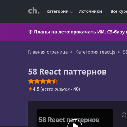
Категории
Источники
Все кур
☀️
Планы на лето:
прокачать ИИ, CS-базу
Главная страница
Категория react.js
5
58 React паттернов
★
4.5
(
всего оценок
-
40
)