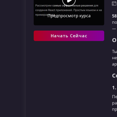
Предпросмотр курса
58
по
— 
Начать Сейчас
О
Ты
не
ар
С
1.
Пе
ра
пр