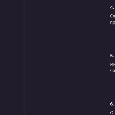
4.
Сл
пр
5.
Ин
ча
6.
Оп