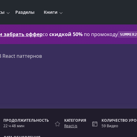
сы
Разделы
Книги
 и забрать оффер
со
скидкой 50%
по промокоду
SUMMER2
8 React паттернов
ПРОДОЛЖИТЕЛЬНОСТЬ
КАТЕГОРИЯ
КОЛИЧЕСТВО УР
22 ч 48 мин
React.js
59 Видео