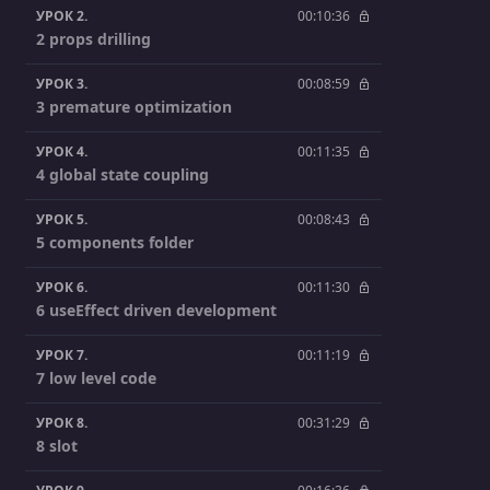
УРОК 2.
00:10:36
2 props drilling
УРОК 3.
00:08:59
3 premature optimization
УРОК 4.
00:11:35
4 global state coupling
УРОК 5.
00:08:43
5 components folder
УРОК 6.
00:11:30
6 useEffect driven development
УРОК 7.
00:11:19
7 low level code
УРОК 8.
00:31:29
8 slot