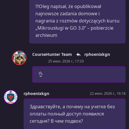
!!!Oleg napisał, że opublikował
najnowsze zadania domowe i
nagrania z rozmów dotyczących kursu
„Mikrousługi w GO 3.0” – pobierzcie
archiwum
CourseHunter Team
rphoenixkgn
25 июн. 2026 г., 17:33
👌
rphoenixkgn
22 июн. 2026 г., 16:18
Здравствуйте, а почему на учетке без
оплаты полный доступ появился
сегодня? В чем подвох?