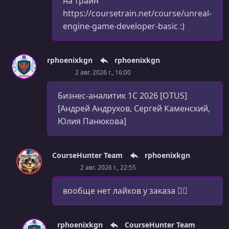
на трайн
https://coursetrain.net/course/unreal-
engine-game-developer-basic :)
rphoenixkgn
rphoenixkgn
2 авг. 2026 г., 16:00
Бизнес-аналитик 1С 2026 [OTUS]
[Андрей Андрухов, Сергей Каменский,
Юлия Панюкова]
CourseHunter Team
rphoenixkgn
2 авг. 2026 г., 22:55
вообще нет лайков у заказа 🤷‍♀️
rphoenixkgn
CourseHunter Team