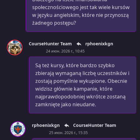
społecznościowego jest tak wiele kursów
w języku angielskim, które nie przynoszą
żadnego postępu?
CourseHunter Team
rphoenixkgn
24 июн. 2026 г., 10:45
Są też kursy, które bardzo szybko
zbierają wymaganą liczbę uczestników i
zostają pomyślnie wykupione. Obecnie
widzisz głównie kampanie, które
najprawdopodobniej wkrótce zostaną
zamknięte jako nieudane.
rphoenixkgn
CourseHunter Team
25 июн. 2026 г., 15:35