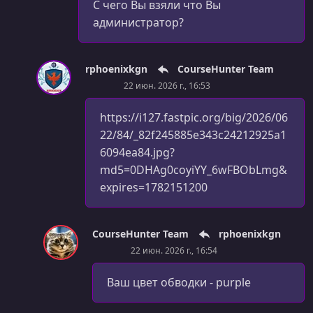
С чего Вы взяли что Вы
администратор?
rphoenixkgn
CourseHunter Team
22 июн. 2026 г., 16:53
https://i127.fastpic.org/big/2026/06
22/84/_82f245885e343c24212925a1
6094ea84.jpg?
md5=0DHAg0coyiYY_6wFBObLmg&
expires=1782151200
CourseHunter Team
rphoenixkgn
22 июн. 2026 г., 16:54
Ваш цвет обводки - purple