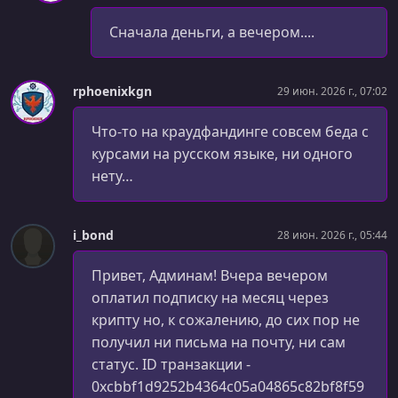
Сначала деньги, а вечером....
rphoenixkgn
29 июн. 2026 г., 07:02
Что-то на краудфандинге совсем беда с
курсами на русском языке, ни одного
нету…
i_bond
28 июн. 2026 г., 05:44
Привет, Админам! Вчера вечером
оплатил подписку на месяц через
крипту но, к сожалению, до сих пор не
получил ни письма на почту, ни сам
статус. ID транзакции -
0xcbbf1d9252b4364c05a04865c82bf8f59