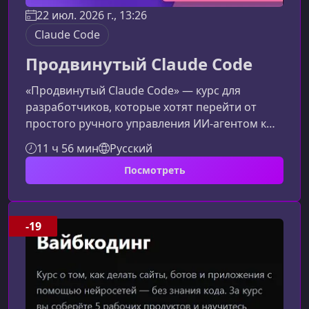
22 июл. 2026 г., 13:26
Claude Code
Продвинутый Claude Code
«Продвинутый Claude Code» — курс для
разработчиков, которые хотят перейти от
простого ручного управления ИИ‑агентом к
полноценной автономной агентной
11 ч 56 мин
Русский
разработке. Вы узнаете, как строить рабочие
Посмотреть
процессы, где Claude может планировать,
выполнять задачи, анализировать результаты
и улучшать код без вашего участия.Чему вы
научитесьВыстраивать feedback loops для
-19
автономной работы агентаПроектировать
разработку через PRD и многоэтапные
планыИспользовать