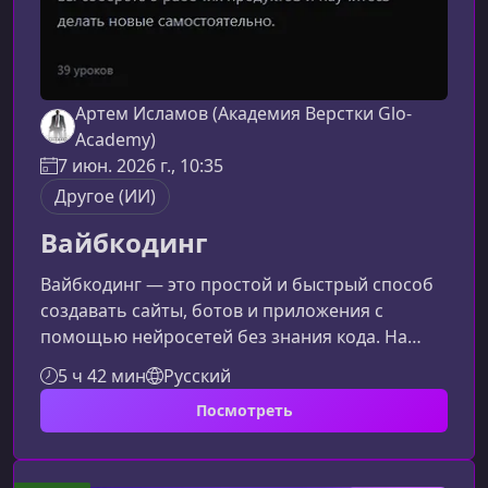
Артем Исламов (Академия Верстки Glo-
Academy)
7 июн. 2026 г., 10:35
Другое (ИИ)
Вайбкодинг
Вайбкодинг — это простой и быстрый способ
создавать сайты, ботов и приложения с
помощью нейросетей без знания кода. На
курсе вы соберёте 5 готовых проектов и
5 ч 42 мин
Русский
освоите навыки, которые позволят
Посмотреть
самостоятельно запускать новые цифровые
продукты.О курсеРаньше для реализации
любой идеи требовался разработчик: