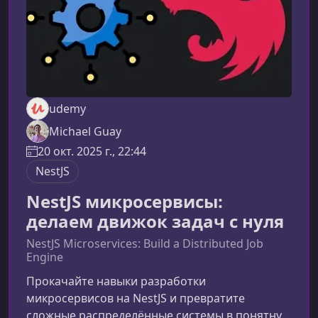
udemy
Michael Guay
20 окт. 2025 г., 22:44
NestJS
NestJS микросервисы:
делаем движок задач с нуля
NestJS Microservices: Build a Distributed Job
Engine
Прокачайте навыки разработки
микросервисов на NestJS и превратите
сложные распределённые системы в понятную