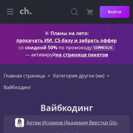
Войти
☀️
Планы на лето:
прокачать ИИ, CS-базу и забрать оффер
со
скидкой 50%
по промокоду
SUMMER26
— активируй
на странице пакетов
Главная страница
Категория другое (ии)
Вайбкодинг
Вайбкодинг
Артем Исламов (Академия Верстки Glo-