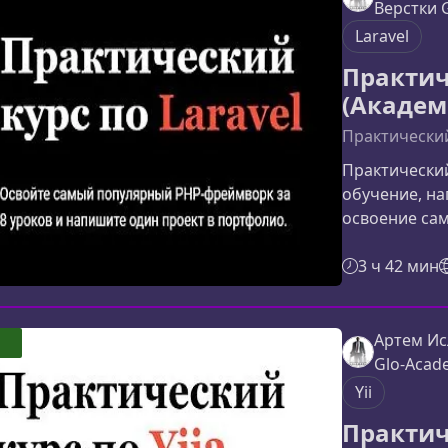
реальный пра
Верстки 
будет собств
Laravel
Практич
(Академ
Практический
Практический
обучение, на
освоение сам
уроков вы ша
и разберетес
3 ч 42 мин
необходимых
веб‑приложен
курсаПрогра
Артем Ис
работе с код
Glo-Acad
функциональн
Yii
Практич