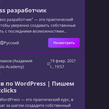
ss разработчик
ess разработчик” — это практический
 чтобы уверенно создавать собственные
ать с последними возможностями
брать более сложные и
иваемые проекты. Материал подойдет
Русский
Посмотреть
 владеет HTML и CSS и стремится выйти на
ь в веб‑разработке.Чему вы научитесь
грамма фокусируется на реальной
ламов (Академия
19 февр. 2021
 настройки окружения и базового PHP до
Glo-Academy)
г., 19:57
лноценной темы и её
в по WordPress | Пишем
clicks
WordPress — это практический курс, в
аг за шагом создадите собственный