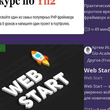
Практический
короткое вр
фреймворк и
проекте. В о
полноценный
3 ч 49 мин
устройство M
корзиной и о
тем, кто хоч
Артем Ис
6
навыки веб‑р
Glo-Acad
курсеЗа 8 за
Другое (Fro
Web Star
Web Start
Web Start — э
уверенно вой
для новичков
основы фронт
современные 
27 ч 9 мин