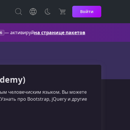
Войти
— активируй
на странице пакетов
6
ademy)
стым человечиским языком. Вы можете
 Узнать про Bootstrap, jQuery и другие