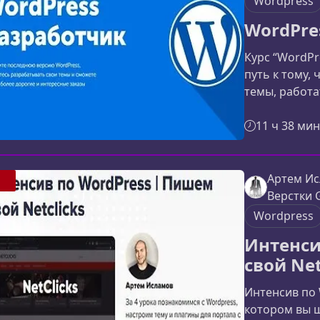
Wordpress
WordPre
Курс “WordPr
путь к тому,
темы, работ
WordPress и 
высокооплач
11 ч 38 мин
тем, кто уже
новый уровен
на курсеПро
Артем Ис
практике: от
Верстки 
создания по
Wordpress
Интенси
свой Net
Интенсив по 
котором вы ш