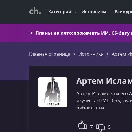
Категории
Источники
Все кур
☀️
Планы на лето:
прокачать ИИ, CS-базу
Главная страница
Источники
Артем И
Артем Ислам
Артем Исламова и его 
изучить HTML, CSS, Java
библиотеки.
7
5