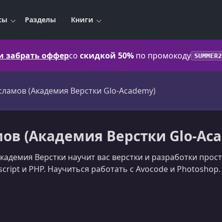
сы
Разделы
Книги
 и забрать оффер
со
скидкой 50%
по промокоду
SUMMER2
сламов (Академия Верстки Glo-Academy)
ов (Академия Верстки Glo-Ac
Академия Верстки научит вас верстки и разработки про
script и PHP. Научиться работать с Avocode и Photoshop.