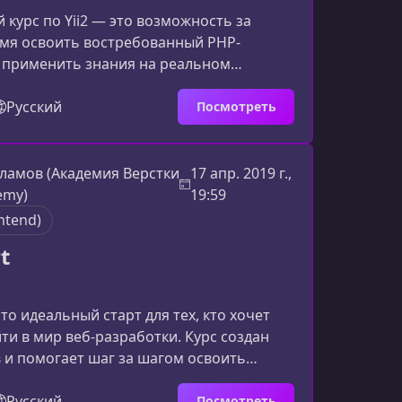
 курс по Yii2 — это возможность за
емя освоить востребованный PHP-
 применить знания на реальном
бучении вы шаг за шагом создадите
 интернет-магазин, разберёте
Русский
Посмотреть
VC, работу с базами данных, формами,
тправкой писем. Курс идеально подходит
ет пополнить портфолио и прокачать
ламов (Академия Верстки
17 апр. 2019 г.,
азработки на Yii2.Чему вы научитесь на
emy)
19:59
нятий вы пройдёте пут
ntend)
t
то идеальный старт для тех, кто хочет
ти в мир веб‑разработки. Курс создан
 и помогает шаг за шагом освоить
енда, научиться создавать
сайты и понять, как работает веб.Что
Русский
Посмотреть