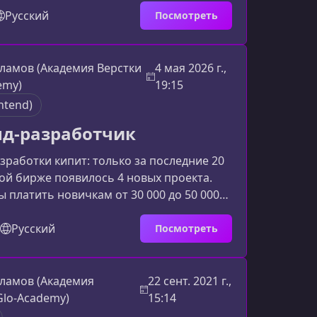
мостоятельно запускать новые цифровые
Русский
Посмотреть
курсеРаньше для реализации любой идеи
азработчик: формулировка задачи,
жидание, доработки, высокие затраты.
ламов (Академия Верстки
4 мая 2026 г.,
есс выглядит иначе. Вы формулируете
emy)
19:15
осеть пишет код,
ntend)
д-разработчик
зработки кипит: только за последние 20
ой бирже появилось 4 новых проекта.
ы платить новичкам от 30 000 до 50 000
ытные специалисты и руководители
атывают до 200 000 рублей. Наш курс
Русский
Посмотреть
 базу, чтобы вы не просто «знали код», а
нять реальные заказы.Стань фронтенд-
м с нуля до уровня MiddleВаш билет в IT:
ламов (Академия
22 сент. 2021 г.,
рочки кода до трудоустройства или
Glo-Academy)
15:14