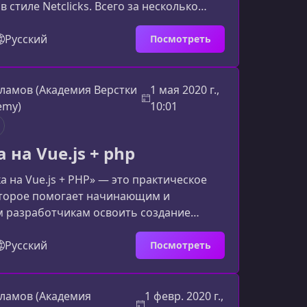
 стиле Netclicks. Всего за несколько
ознакомитесь с ключевыми
и WordPress, научитесь работать с
Русский
Посмотреть
инами и даже изменять код
 вы узнаете на интенсивеКурс выстроен
м, чтобы вы сразу применяли знания на
ламов (Академия Верстки
1 мая 2020 г.,
первого занятия вы начинаете работать
emy)
10:01
нным сайтом и к финал
на Vue.js + php
а на Vue.js + PHP» — это практическое
оторое помогает начинающим и
 разработчикам освоить создание
 админ‑панели для лендингов. Вы
в технологиях, процессе разработки SPA
Русский
Посмотреть
родавать собственное решение
 вы получите от прохождения
ма дает не только теорию, но и
ламов (Академия
1 февр. 2020 г.,