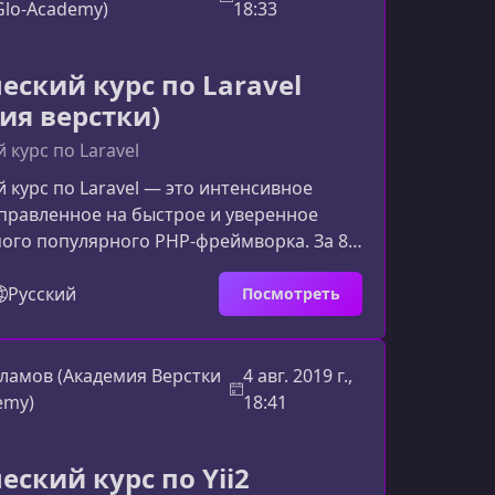
ктический опыт. К концу обучения у вас
Glo-Academy)
18:33
енная админка, готовая к использов
еский курс по Laravel
ия верстки)
 курс по Laravel
 курс по Laravel — это интенсивное
правленное на быстрое и уверенное
ого популярного PHP‑фреймворка. За 8
г за шагом создадите полноценный блог
ь в ключевых возможностях Laravel,
Русский
Посмотреть
 для разработки современных
ий.Что вы изучите в рамках
мма сфокусирована на практической
ламов (Академия Верстки
4 авг. 2019 г.,
ом. Каждый урок — это новая
emy)
18:41
ость вашего проекта, реальная зад
еский курс по Yii2