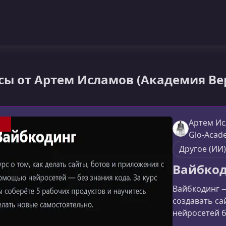
сы от Артем Исламов (Академия Ве
Артем Ис
Glo-Acad
Другое (ИИ)
Вайбко
Вайбкодинг —
создавать с
нейросетей б
готовых прое