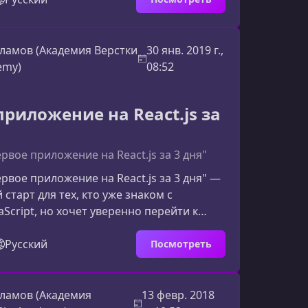
 собой курс Web StartПрограмма
на формирование базовых навыков,
для старта в IT. Обучение сочетает
ламов (Академия Верстки
30 янв. 2019 г.,
тику и работу над реальными
emy)
08:52
ами.Основные темы курса H
приложение на React.js за
рвое приложение на React.js за 3 дня"
рвое приложение на React.js за 3 дня" —
старт для тех, кто уже знаком с
aScript, но хочет уверенно перейти к
временными фронтенд‑фреймворками. За
емя ты освоишь базовые концепции
Русский
Посмотреть
шь своё первое приложение и научишься
нструменты, которые используют
работчики.Что тебя ждёт на
ламов (Академия
13 февр. 2018