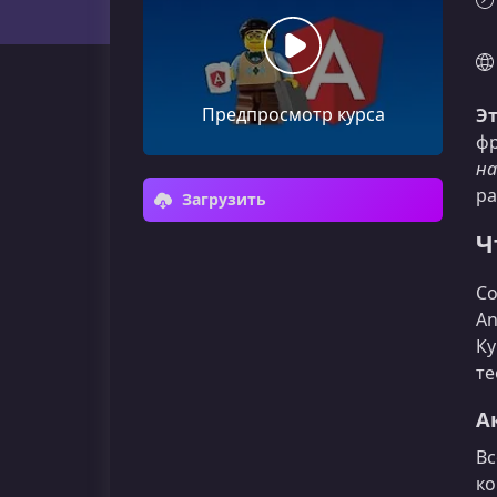
Предпросмотр курса
Эт
фр
на
ра
Загрузить
Ч
Со
An
Ку
те
А
Вс
ко