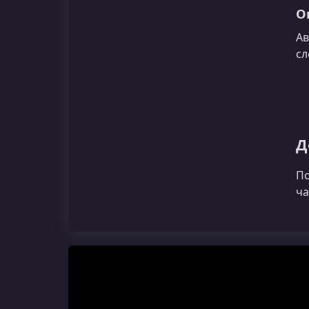
О
Ав
сл
Д
По
ча