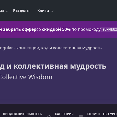
сы
Разделы
Книги
 и забрать оффер
со
скидкой 50%
по промокоду
SUMMER2
ngular - концепции, код и коллективная мудрость
од и коллективная мудрость
Collective Wisdom
ПРОДОЛЖИТЕЛЬНОСТЬ
КАТЕГОРИЯ
КОЛИЧЕСТВО УР