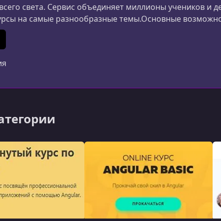
 всего света. Сервис объединяет миллионы учеников и д
урсы на самые разнообразные темы.Основные возможн
ания и дизайна до маркетинга, психологии и личной 
ериалы создаются специалистами из разных стран.Удоб
In
 (Twitter)
ия
категории