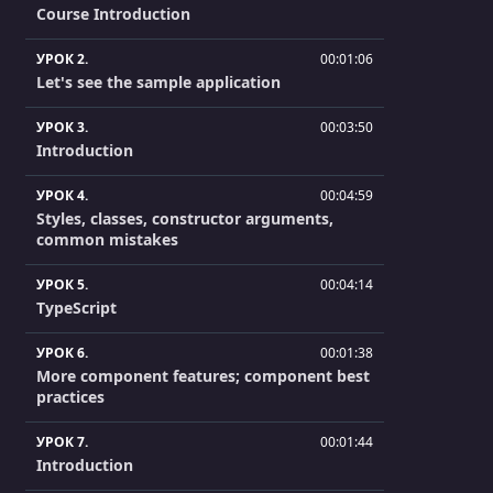
Course Introduction
УРОК 2.
00:01:06
Let's see the sample application
УРОК 3.
00:03:50
Introduction
УРОК 4.
00:04:59
Styles, classes, constructor arguments,
common mistakes
УРОК 5.
00:04:14
TypeScript
УРОК 6.
00:01:38
More component features; component best
practices
УРОК 7.
00:01:44
Introduction