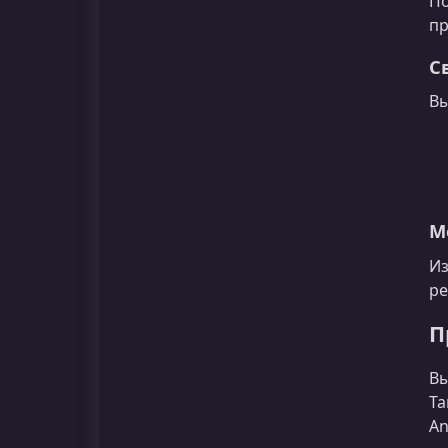
По
пр
С
Вы
М
Из
ре
П
Вы
Та
An