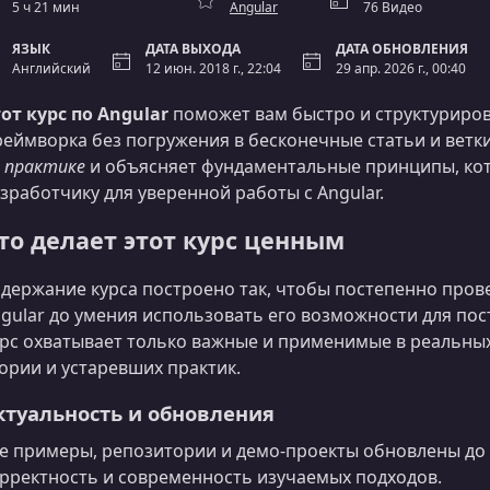
5 ч 21 мин
Angular
76 Видео
ЯЗЫК
ДАТА ВЫХОДА
ДАТА ОБНОВЛЕНИЯ
Английский
12 июн. 2018 г., 22:04
29 апр. 2026 г., 00:40
от курс по Angular
поможет вам быстро и структуриро
еймворка без погружения в бесконечные статьи и ветк
 практике
и объясняет фундаментальные принципы, ко
зработчику для уверенной работы с Angular.
то делает этот курс ценным
держание курса построено так, чтобы постепенно пров
gular до умения использовать его возможности для п
рс охватывает только важные и применимые в реальных
ории и устаревших практик.
ктуальность и обновления
е примеры, репозитории и демо‑проекты обновлены до A
рректность и современность изучаемых подходов.