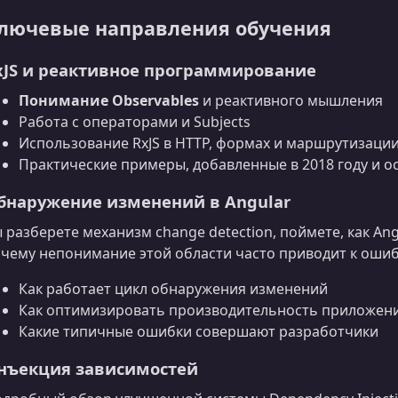
лючевые направления обучения
xJS и реактивное программирование
Понимание Observables
и реактивного мышления
Работа с операторaми и Subjects
Использование RxJS в HTTP, формах и маршрутизаци
Практические примеры, добавленные в 2018 году и 
бнаружение изменений в Angular
 разберете механизм change detection, поймете, как An
чему непонимание этой области часто приводит к ошиб
Как работает цикл обнаружения изменений
Как оптимизировать производительность приложен
Какие типичные ошибки совершают разработчики
нъекция зависимостей