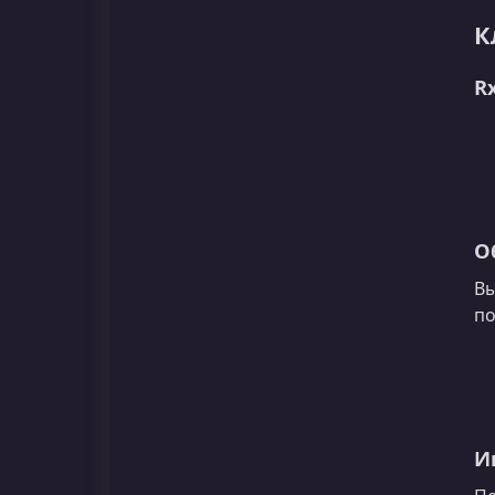
К
R
О
Вы
по
И