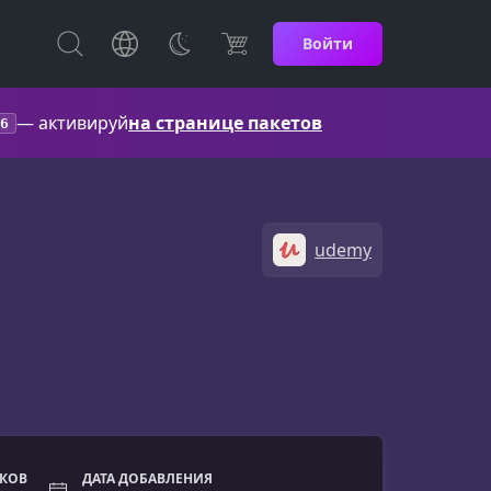
Войти
— активируй
на странице пакетов
6
udemy
ОКОВ
ДАТА ДОБАВЛЕНИЯ