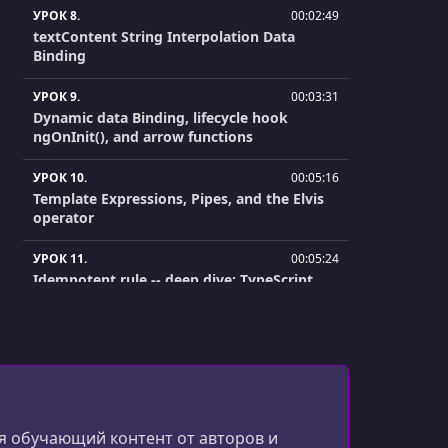
УРОК 8.
00:02:49
textContent String Interpolation Data
Binding
УРОК 9.
00:03:31
Dynamic data Binding, lifecycle hook
ngOnInit(), and arrow functions
УРОК 10.
00:05:16
Template Expressions, Pipes, and the Elvis
operator
УРОК 11.
00:05:24
Idempotent rule -- deep dive; TypeScript
getter
УРОК 12.
00:02:01
Multiple components
УРОК 13.
00:03:46
Input Properties: Parent -> Child
 обучающий контент от авторов и
communication