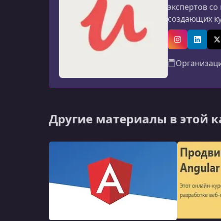
экспертов со
создающих к
программиров
авторов: мат
Instagram
Linked
X
Организац
Другие материалы в этой 