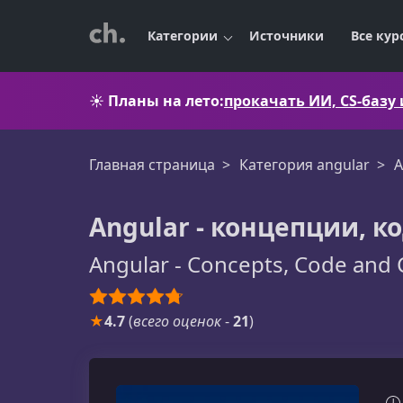
Категории
Источники
Все кур
☀️
Планы на лето:
прокачать ИИ, CS-базу
Главная страница
Категория angular
A
Angular - концепции, к
Angular - Concepts, Code and 
★
4.7
(
всего оценок
-
21
)