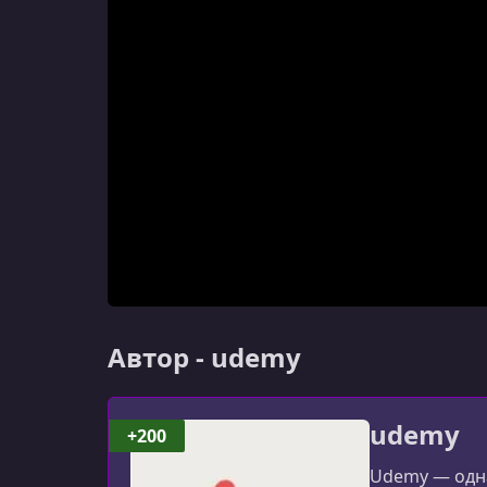
Автор - udemy
udemy
+200
Udemy — одна