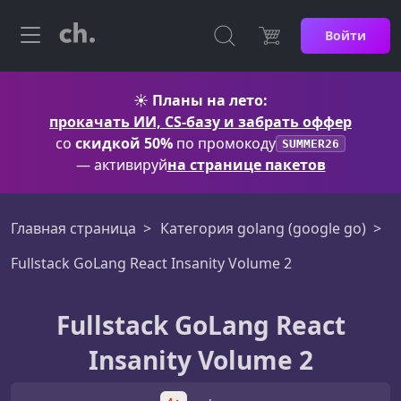
Войти
☀️
Планы на лето:
прокачать ИИ, CS-базу и забрать оффер
со
скидкой 50%
по промокоду
SUMMER26
— активируй
на странице пакетов
Главная страница
Категория golang (google go)
Fullstack GoLang React Insanity Volume 2
Fullstack GoLang React
Insanity Volume 2