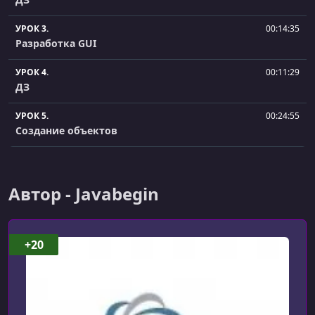
УРОК 3.
00:14:35
Разработка GUI
УРОК 4.
00:11:29
ДЗ
УРОК 5.
00:24:55
Создание объектов
УРОК 6.
00:10:21
ДЗ
Автор - Javabegin
УРОК 7.
00:28:38
Добавление карты
+20
УРОК 8.
00:23:36
ДЗ
УРОК 9.
00:24:06
Отображение карты