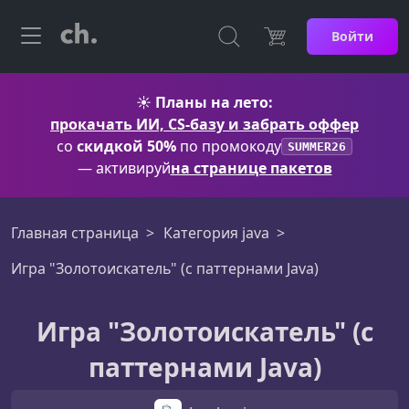
Войти
☀️
Планы на лето:
прокачать ИИ, CS-базу и забрать оффер
со
скидкой 50%
по промокоду
SUMMER26
— активируй
на странице пакетов
Главная страница
Категория java
Игра "Золотоискатель" (с паттернами Java)
Игра "Золотоискатель" (с
паттернами Java)