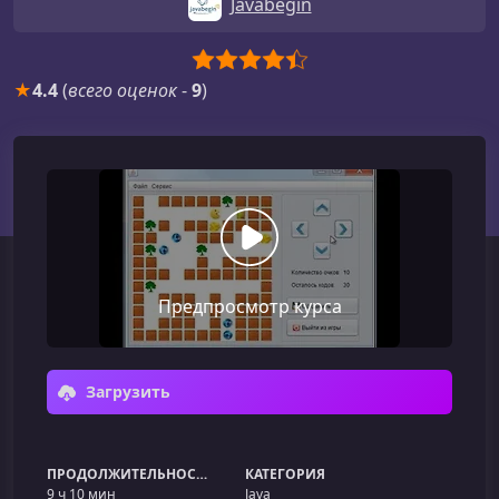
Javabegin
★
4.4
(
всего оценок
-
9
)
Предпросмотр курса
Загрузить
ПРОДОЛЖИТЕЛЬНОСТЬ
КАТЕГОРИЯ
9 ч 10 мин
Java