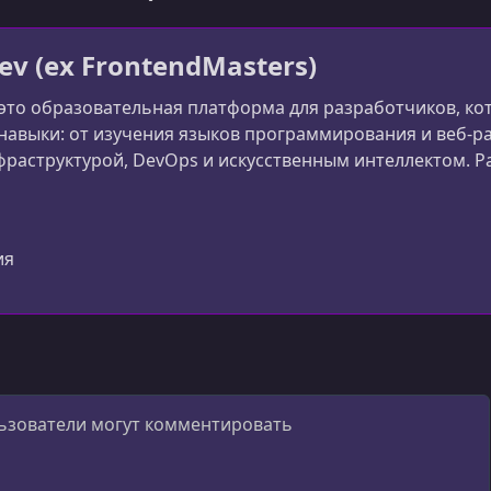
ev (ex FrontendMasters)
 это образовательная платформа для разработчиков, к
авыки: от изучения языков программирования и веб-ра
раструктурой, DevOps и искусственным интеллектом. Ран
сширила фокус и теперь обучает разработчиков всему 
er)
ия