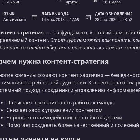
3 ч 6 мин
Другое
31 Видео
ЯЗЫК
ДАТА ВЫХОДА
ДАТА ОБНОВЛЕНИЯ
Английский
14 мар. 2018 г., 17:59
28 апр. 2026 г., 23:52
нтент-стратегия
— это фундамент, который помогает б
равляемый контент.
Этот курс поможет вам понять, ка
ботать со стейкхолдерами и развивать контент, кото
ачем нужна контент-стратегия
огие команды создают контент хаотично — без единого 
нимания потребностей аудитории. Контент-стратегия р
стемный подход к созданию и управлению информацией 
Повышает эффективность работы команды
Снижает хаос в управлении контентом
Упрощает взаимодействие со стейкхолдерами
Помогает создавать более качественный и полезный
то вы узнаете на курсе