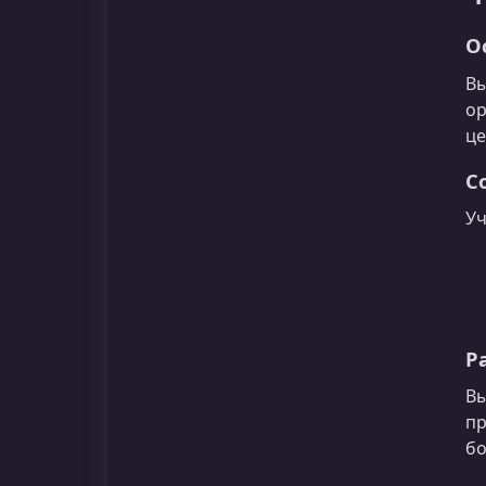
О
Вы
ор
це
С
Уч
Р
Вы
пр
бо