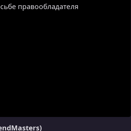
осьбе правообладателя
tendMasters)