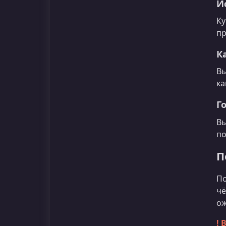
И
Ку
пр
К
Вы
ка
Г
Вы
по
П
По
чё
ож
! 