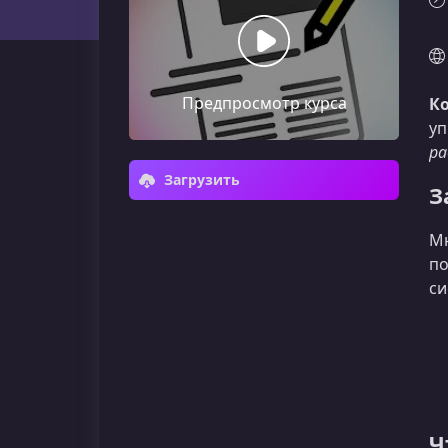
Предпросмотр курса
Ко
уп
ра
Загрузить
З
Мн
по
си
Ч