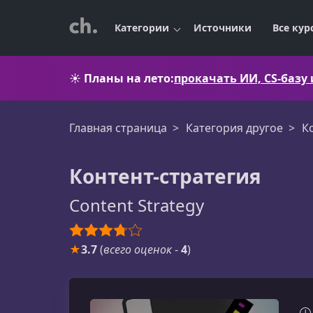
Категории
Источники
Все кур
☀️
Планы на лето:
прокачать ИИ, CS-базу
Главная страница
Категория другое
К
Контент-стратегия
Content Strategy
★
3.7
(
всего оценок
-
4
)