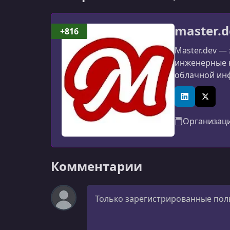
master.d
+816
Master.dev —
инженерные н
облачной инф
платформа ра
LinkedIn
X (Twitt
Организац
Комментарии
Комментарий