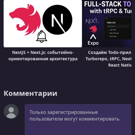
NestJS + Next.js: событийно-
Создаём Todo-прило
ориентированная архитектура
Turborepo, tRPC, Next.j
React Native
Комментарии
Комментарий