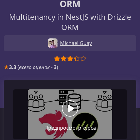
ORM
Multitenancy in NestJS with Drizzle
ORM
Michael Guay
★
3.3
(
всего оценок
-
3
)
Предпросмотр курса