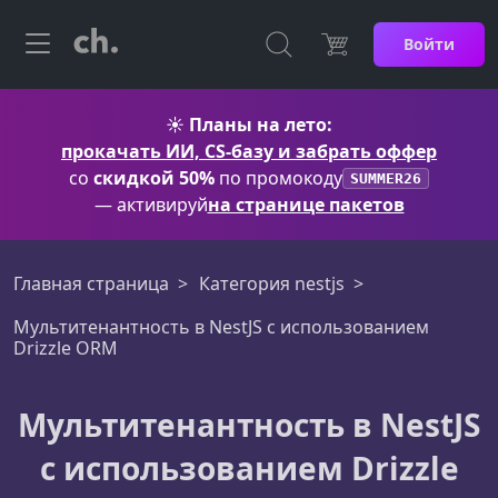
Войти
☀️
Планы на лето:
прокачать ИИ, CS-базу и забрать оффер
со
скидкой 50%
по промокоду
SUMMER26
— активируй
на странице пакетов
Главная страница
Категория nestjs
Мультитенантность в NestJS с использованием
Drizzle ORM
Мультитенантность в NestJS
с использованием Drizzle