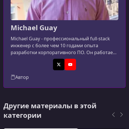
Michael Guay
Michael Guay - профессиональный full-stack
инженер с более чем 10 годами опыта
разработки корпоративного ПО. Он работает
в сфере финансовых технологий и
специализируется на производительных
X (Twitter)
YouTube
backend-системах, микросервисах и
Автор
современном фронтенде. На своём канале
YouTube (24 тыс+ подписчиков) и на Udemy он
делится знаниями по темам вроде NestJS, tRPC,
Next.js и полной стек-разработке. На его сайте
Другие материалы в этой
публикует практические кейсы: архитектура,
категории
произв