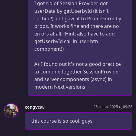
I got rid of Session Provider, got
УРОК 45.
00:08:29
userData by getUserbyId (it isn't
Session Cart ID Cookie
cached!) and gave it to ProfileForm by
props. It works fine and there are no
УРОК 46.
00:13:15
Get Item From Cart
errors at all. (Hint: also have to add
getUserbyId call in user-btn
УРОК 47.
00:15:39
component!)
Price Calc & Add To Database
УРОК 48.
As I found out it's not a good practice
00:11:46
Handle Quantity & Mutliple Products
to combine together SessionProvider
and server components (async) in
УРОК 49.
00:08:02
modern Next versions
Remove Cart Action
УРОК 50.
00:08:02
congvc98
28 февр. 2025 г., 09:28
Dynamic Cart Button
УРОК 51.
00:05:58
this course is so cool, guys
Smooth UI With useTransition Hook