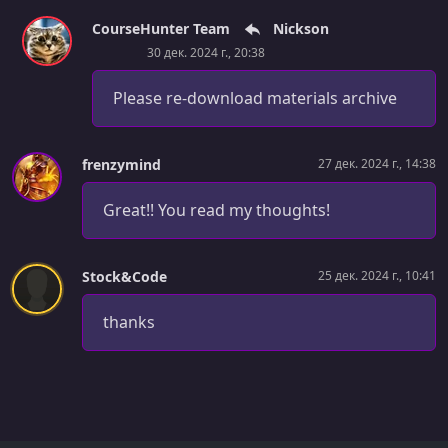
Checkout Steps
CourseHunter Team
Nickson
30 дек. 2024 г., 20:38
УРОК 60.
00:05:31
Persist Session Cart
Please re-download materials archive
УРОК 61.
00:05:48
Protecting Paths
frenzymind
27 дек. 2024 г., 14:38
УРОК 62.
00:01:32
Section Intro
Great!! You read my thoughts!
УРОК 63.
00:09:28
Payment Method Action & Zod Schema
Stock&Code
25 дек. 2024 г., 10:41
УРОК 64.
00:08:02
thanks
Payment Method Page
УРОК 65.
00:13:10
Payment Method Form & Update
УРОК 66.
00:11:08