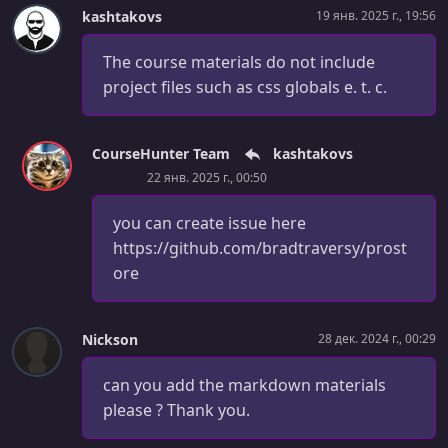
УРОК 52.
00:01:23
kashtakovs
19 янв. 2025 г., 19:56
Section Intro
The course materials do not include
УРОК 53.
00:08:24
project files such as css globals e. t. c.
Cart Page
УРОК 54.
00:10:53
ShadCN UI Table
CourseHunter Team
kashtakovs
22 янв. 2025 г., 00:50
УРОК 55.
00:08:08
Subtotal Card
you can create issue here
https://github.com/bradtraversy/prost
УРОК 56.
00:09:31
ore
Shipping Address Zod Schema & Page
УРОК 57.
00:20:08
Shipping Address Form
Nickson
28 дек. 2024 г., 00:29
УРОК 58.
00:08:22
can you add the markdown materials
Update User Address
please ? Thank you.
УРОК 59.
00:07:02