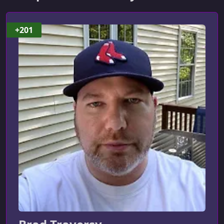
УРОК 9.
00:10:05
Root Layout & Constants
+201
УРОК 10.
00:09:34
Header & Footer Components
УРОК 11.
00:13:30
Theme Mode Toggle
УРОК 12.
00:08:52
Loading & Not Found Page
УРОК 13.
00:08:12
Responsive Sheet Menu
УРОК 14.
00:09:35
Sample Products & Product List
УРОК 15.
00:06:43
Product Card Component