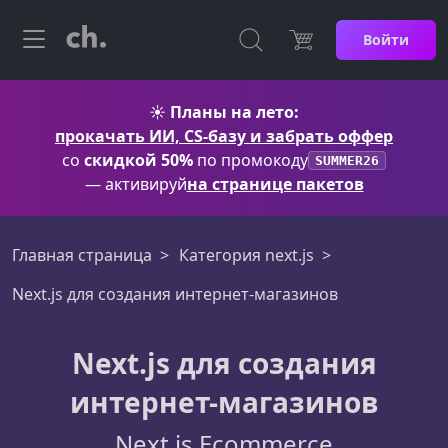
Войти
☀️
Планы на лето:
прокачать ИИ, CS-базу и забрать оффер
со
скидкой 50%
по промокоду
SUMMER26
— активируй
на странице пакетов
Главная страница
Категория next.js
Next.js для создания интернет-магазинов
Next.js для создания
интернет-магазинов
Next.js Ecommerce