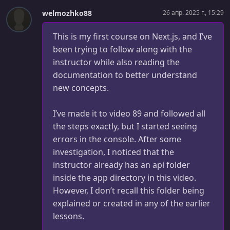
Seed User Data
welmozhko88
26 апр. 2025 г., 15:29
УРОК 31.
00:17:32
This is my first course on Next.js, and I’ve
Next Auth Setup
been trying to follow along with the
УРОК 32.
00:08:28
instructor while also reading the
Sign In & Sign Out Action
documentation to better understand
new concepts.
УРОК 33.
00:06:59
Auth Layout & Sign In Page
I’ve made it to video 89 and followed all
УРОК 34.
00:06:40
the steps exactly, but I started seeing
Credentials Sign In Form
errors in the console. After some
investigation, I noticed that the
УРОК 35.
00:09:29
Hook Up Sign In Form
instructor already has an api folder
inside the app directory in this video.
УРОК 36.
00:04:27
However, I don’t recall this folder being
Callback URL Redirect
explained or created in any of the earlier
lessons.
УРОК 37.
00:11:49
User Button & Sign Out