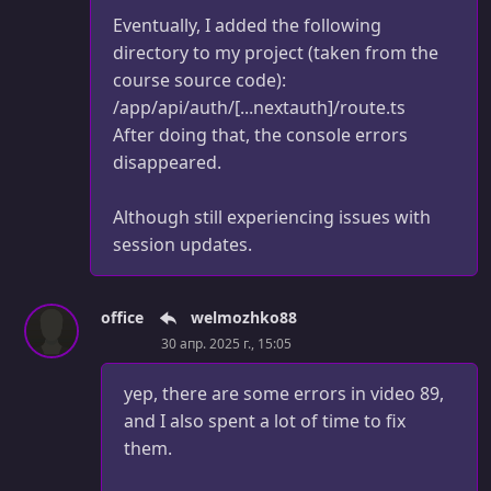
Eventually, I added the following
УРОК 38.
00:08:16
directory to my project (taken from the
Sign Up Zod Schema & Action
course source code):
/app/api/auth/[...nextauth]/route.ts
УРОК 39.
00:07:36
Sign Up Page & Form
After doing that, the console errors
disappeared.
УРОК 40.
00:12:41
Sign Up Error Handling
Although still experiencing issues with
session updates.
УРОК 41.
00:08:20
Customize Token With JWT Callback
УРОК 42.
00:01:10
office
welmozhko88
Section Intro
30 апр. 2025 г., 15:05
УРОК 43.
00:13:02
yep, there are some errors in video 89,
Cart Zod Schema & Prisma Model
and I also spent a lot of time to fix
them.
УРОК 44.
00:12:02
Add To Cart Component