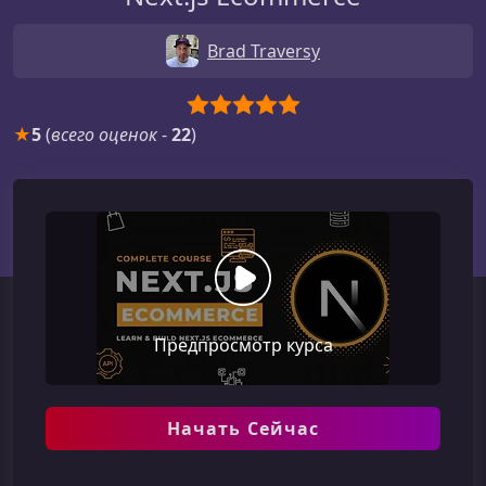
Brad Traversy
★
5
(
всего оценок
-
22
)
Предпросмотр курса
Начать Сейчас