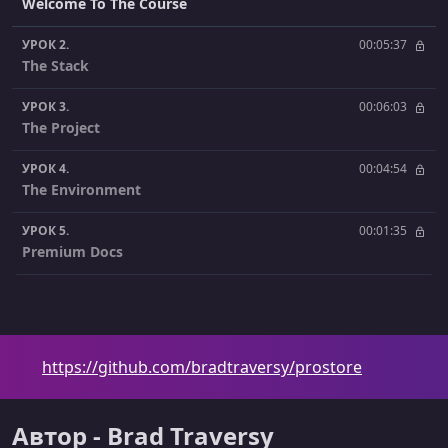
Welcome To The Course
УРОК 2.
00:05:37
The Stack
УРОК 3.
00:06:03
The Project
УРОК 4.
00:04:54
The Environment
УРОК 5.
00:01:35
Premium Docs
УРОК 6.
00:02:00
Section Intro
УРОК 7.
00:07:48
https://github.com/bradtraversy/prostore
Create Next App & Assets
УРОК 8.
00:04:45
Автор - Brad Traversy
ShadCN UI Setup