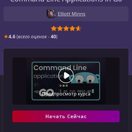
Elliott Minns
★
4.6
(
всего оценок
-
40
)
Предпросмотр курса
Начать Сейчас