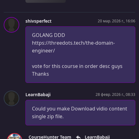
УРОК 30.
00:10:33
30. Counting bytes
shivsperfect
20 мар. 2026 г., 16:06
УРОК 31.
00:10:42
31. Encapsulation
GOLANG DDD
УРОК 32.
00:18:45
https://threedots.tech/the-domain-
32. File offs and seeking
engineer/
УРОК 33.
00:17:05
vote for this course in order desc guys
33. Methods
Thanks
УРОК 34.
00:07:02
34. Variadic parameters
LearnBabaji
28 февр. 2026 г., 08:33
УРОК 35.
00:11:49
35. Method receivers
Could you make Download vidio content
single zip file.
УРОК 36.
00:25:14
36. CLI flags
CourseHunter Team
LearnBabaji
УРОК 37.
00:08:54