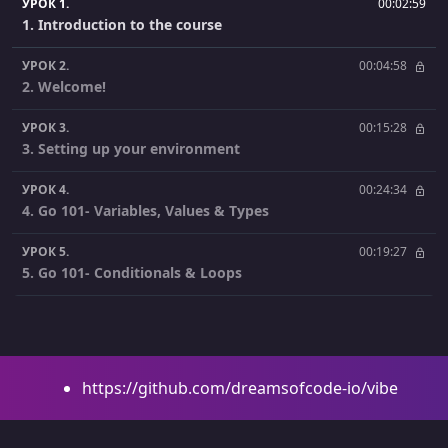
УРОК 1.
00:02:59
1. Introduction to the course
УРОК 2.
00:04:58
2. Welcome!
УРОК 3.
00:15:28
3. Setting up your environment
УРОК 4.
00:24:34
4. Go 101- Variables, Values & Types
УРОК 5.
00:19:27
5. Go 101- Conditionals & Loops
УРОК 6.
00:17:10
6. Go 101- Functions & Pointers
УРОК 7.
00:12:45
https://github.com/dreamsofcode-io/vibe
7. Go 101- Packages
УРОК 8.
00:12:42