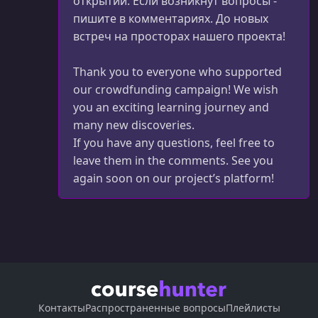
открытий. Если возникнут вопросы -
пишите в комментариях. До новых
УРОК 52.
00:15:09
встреч на просторах нашего проекта!
52. End to end testing (e2e)
УРОК 53.
00:13:06
Thank you to everyone who supported
53. e2e- Testing files
our crowdfunding campaign! We wish
you an exciting learning journey and
УРОК 54.
00:17:54
54. e2e- Multiple files
many new discoveries.
If you have any questions, feel free to
УРОК 55.
00:11:35
leave them in the comments. See you
55. Determinstic output
again soon on our project’s platform!
УРОК 56.
00:05:37
56. e2e- Testing flags
УРОК 57.
00:18:45
57. Creating test helpers
УРОК 58.
00:09:00
58. Executing commands
Контакты
Распространенные вопросы
Плейлисты