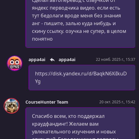
сделал автоперевод с озвучкой от
44. Goroutines & Waitgroups
яндекс перводчика видео. если есть
УРОК 45.
00:12:47
тут бедолаги вроде меня без знания
45. Channels
анг - пишите, залью куда нибудь и
скину ссылку. озучка не супер, в целом
УРОК 46.
00:14:17
понятно
46. Handling async errors
УРОК 47.
00:06:00
47. io.TeeReader
appa4ai
appa4ai
22 нояб. 2025 г., 15:37
УРОК 48.
00:08:00
https://disk.yandex.ru/d/BaqkN6XiIkuD
48. io.Pipe
Yg
УРОК 49.
00:05:07
49. io.MultiWriter
CourseHunter Team
20 окт. 2025 г., 15:42
УРОК 50.
00:01:10
Спасибо всем, кто поддержал
50. Introduction to Advanced Testing
краудфандинг! Желаем вам
УРОК 51.
00:09:26
увлекательного изучения и новых
51. Benchmark testing