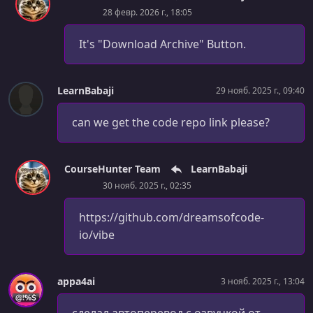
37. Single pass algorithm_2
28 февр. 2026 г., 18:05
УРОК 38.
00:15:00
It's "Download Archive" Button.
38. Tabular output
УРОК 39.
00:13:32
LearnBabaji
29 нояб. 2025 г., 09:40
39. Organizing our code
can we get the code repo link please?
УРОК 40.
00:09:23
40. Package visibility
CourseHunter Team
LearnBabaji
УРОК 41.
00:06:41
41. Constructor argume
30 нояб. 2025 г., 02:35
УРОК 42.
00:11:25
https://github.com/dreamsofcode-
42. Whitebox vs Blackbox testing
io/vibe
УРОК 43.
00:01:28
43. Introduction to concurrency & data
appa4ai
3 нояб. 2025 г., 13:04
УРОК 44.
00:12:02