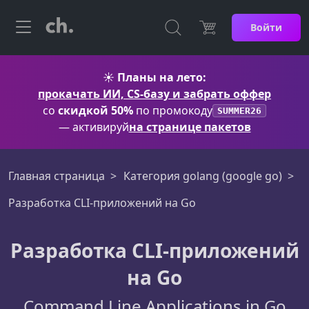
Войти
☀️
Планы на лето:
прокачать ИИ, CS-базу и забрать оффер
со
скидкой 50%
по промокоду
SUMMER26
— активируй
на странице пакетов
Главная страница
Категория golang (google go)
Разработка CLI-приложений на Go
Разработка CLI-приложений
на Go
Command Line Applications in Go