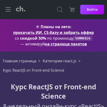
Войти
☀️
Планы на лето:
прокачать ИИ, CS-базу и забрать оффер
со
скидкой 50%
по промокоду
SUMMER26
— активируй
на странице пакетов
Главная страница
Категория react.js
Курс ReactJS от Front-end Science
Курс ReactJS от Front-end
Science
8-недельный онлайн-курс «ReactJS»