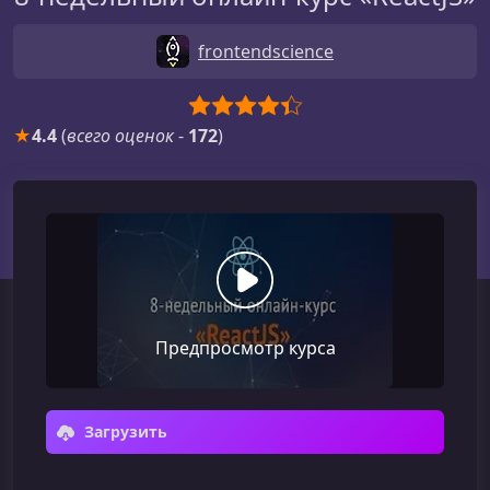
frontendscience
★
4.4
(
всего оценок
-
172
)
Предпросмотр курса
Загрузить