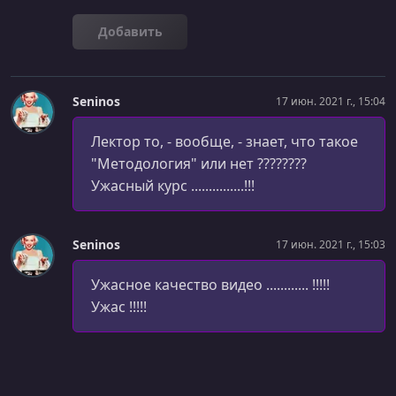
Пример. Приложение Notes. Синхронизация с
LocalStorage
Добавить
УРОК 28.
00:29:52
Пример. Приложение Notes. Подключение сторонней
библиотеки
Seninos
17 июн. 2021 г., 15:04
УРОК 29.
00:06:23
Лектор то, - вообще, - знает, что такое
Работа с npm
"Методология" или нет ????????
УРОК 30.
Ужасный курс ...............!!!
00:08:09
Система описания версий Semver
УРОК 31.
00:28:25
Seninos
17 июн. 2021 г., 15:03
Webpack
Ужасное качество видео ............ !!!!!
УРОК 32.
00:10:11
Ужас !!!!!
Loaders
УРОК 33.
00:09:44
Source Maps