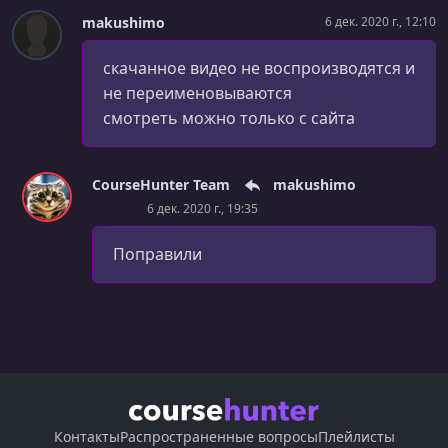
@Bean? How can [...]?
makushimo
6 дек. 2020 г., 12:10
УРОК 24.
00:05:34
скачанное видео не воспроизводятся и
Question 23 - Why are you not allowed to annotate a final
class with [...]?
не переименовываются
смотреть можно только с сайта
УРОК 25.
00:13:28
Question 24 - How do you configure profiles? What are
possible use cases [...]?
CourseHunter Team
makushimo
6 дек. 2020 г., 19:35
УРОК 26.
00:03:24
Question 25 - Can you use @Bean together with @Profile?
Поправили
УРОК 27.
00:04:02
Question 26 - Can you use @Component together with
@Profile?
УРОК 28.
00:02:14
Question 27 - How many profiles can you have?
УРОК 29.
00:04:57
Question 28 - How do you inject scalar/literal values into
Контакты
Распространенные вопросы
Плейлисты