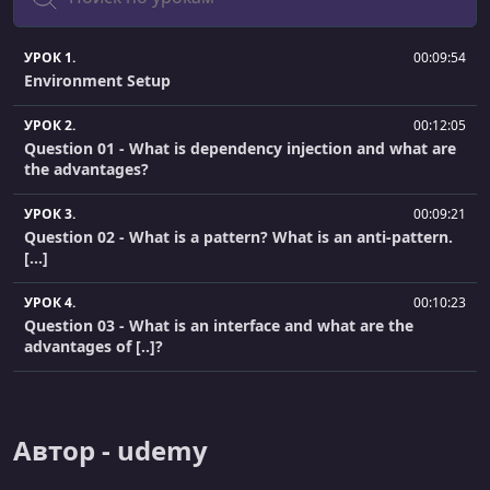
УРОК 1.
00:09:54
Environment Setup
УРОК 2.
00:12:05
Question 01 - What is dependency injection and what are
the advantages?
УРОК 3.
00:09:21
Question 02 - What is a pattern? What is an anti-pattern.
[...]
УРОК 4.
00:10:23
Question 03 - What is an interface and what are the
advantages of [..]?
УРОК 5.
00:04:14
Question 04 - What is meant by "application-context"?
Автор - udemy
УРОК 6.
00:08:45
Question 05 - What is the concept of a â€œcontainerâ€