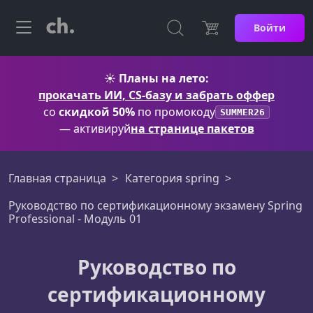
Войти
☀️
Планы на лето:
прокачать ИИ, CS-базу и забрать оффер
со
скидкой 50%
по промокоду
SUMMER26
— активируй
на странице пакетов
Главная страница
Категория spring
Руководство по сертификационному экзамену Spring
Professional - Модуль 01
Руководство по
сертификационному