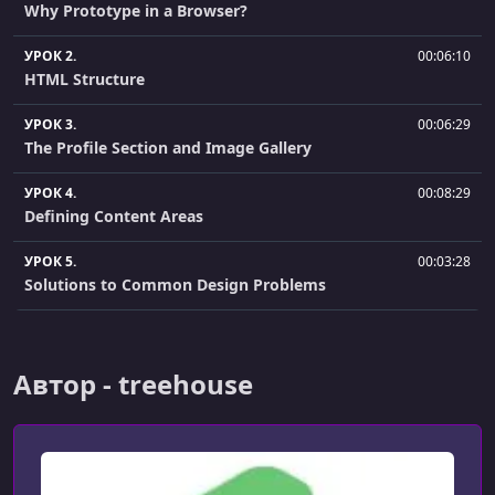
Why Prototype in a Browser?
УРОК 2.
00:06:10
HTML Structure
УРОК 3.
00:06:29
The Profile Section and Image Gallery
УРОК 4.
00:08:29
Defining Content Areas
УРОК 5.
00:03:28
Solutions to Common Design Problems
УРОК 6.
00:10:35
Creating a Flexible Image Gallery
Автор - treehouse
УРОК 7.
00:07:50
Responsive Menus
УРОК 8.
00:07:06
Image Carousels