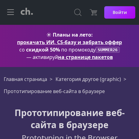
Войти
☀️
Планы на лето:
прокачать ИИ, CS-базу и забрать оффер
со
скидкой 50%
по промокоду
SUMMER26
— активируй
на странице пакетов
Главная страница
Категория другое (graphic)
Прототипирование веб-сайта в браузере
Прототипирование веб-
сайта в браузере
Prototyping in the Browser