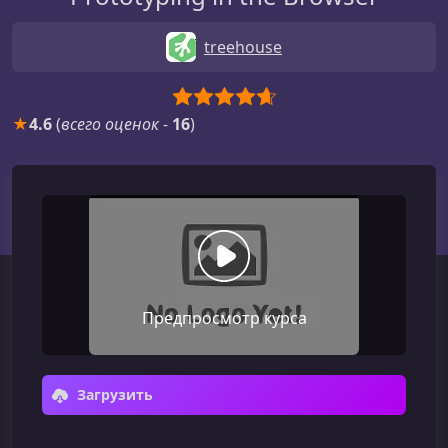
treehouse
★
4.6
(
всего оценок
-
16
)
Предпросмотр курса
Загрузить