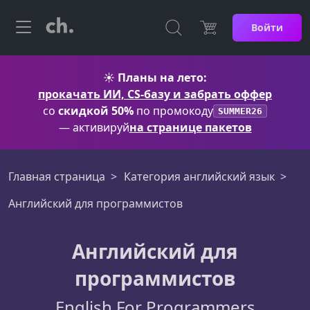
Войти
☀️
Планы на лето:
прокачать ИИ, CS-базу и забрать оффер
со
скидкой 50%
по промокоду
SUMMER26
— активируй
на странице пакетов
Главная страница
Категория английский язык
Английский для программистов
Английский для
программистов
English For Programmers