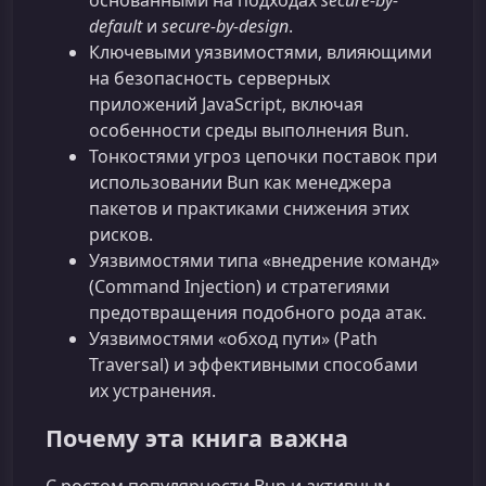
default
и
secure‑by-design
.
Ключевыми уязвимостями, влияющими
на безопасность серверных
приложений JavaScript, включая
особенности среды выполнения Bun.
Тонкостями угроз цепочки поставок при
использовании Bun как менеджера
пакетов и практиками снижения этих
рисков.
Уязвимостями типа «внедрение команд»
(Command Injection) и стратегиями
предотвращения подобного рода атак.
Уязвимостями «обход пути» (Path
Traversal) и эффективными способами
их устранения.
Почему эта книга важна
С ростом популярности Bun и активным