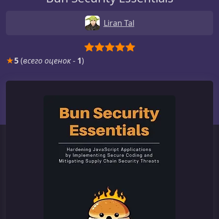
Liran Tal
★
5
(
всего оценок
-
1
)