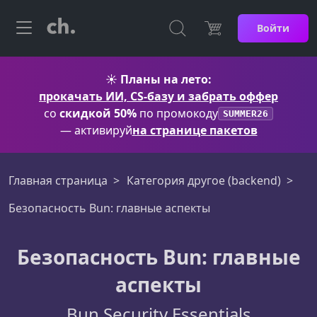
Войти
☀️
Планы на лето:
прокачать ИИ, CS-базу и забрать оффер
со
скидкой 50%
по промокоду
SUMMER26
— активируй
на странице пакетов
Главная страница
Категория другое (backend)
Безопасность Bun: главные аспекты
Безопасность Bun: главные
аспекты
Bun Security Essentials