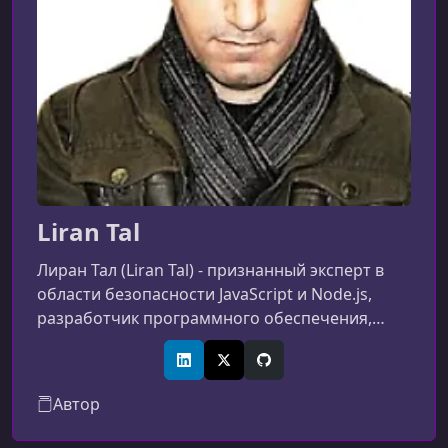
Liran Tal
Лиран Тал (Liran Tal) - признанный эксперт в
области безопасности JavaScript и Node.js,
разработчик программного обеспечения,
исследователь в области безопасности и
активный участник сообщества с открытым
LinkedIn
X (Twitter)
GitHub
исходным кодом. В качестве члена рабочей
Автор
группы по безопасности Node.js Foundation,
Лиран рассмотрел сотни отчетов о