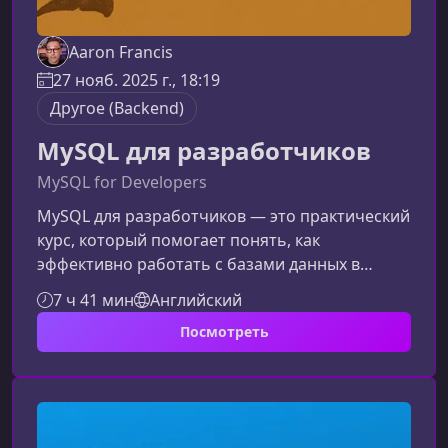
Aaron Francis
27 нояб. 2025 г., 18:19
Другое (Backend)
MySQL для разработчиков
MySQL for Developers
MySQL для разработчиков — это практический
курс, который помогает понять, как
эффективно работать с базами данных в
реальных проектах. Материал подан
7 ч 41 мин
Английский
последовательно и доступно, что делает
Посмотреть
обучение комфортным даже для тех, кто
только начинает углубляться в MySQL.Чему вы
научитесь на курсеПрограмма курса
охватывает ключевые аспекты работы с
MySQL, необходимые каждому разработчику,