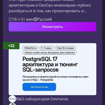
архитекторам и DevOps‑инженерам глубоко
разобраться в том, как проектировать и
оптимизировать высоконагруженные
18 ч 51 мин
Русский
системы. Вы научитесь повышать
Посмотреть
производительность, устранять узкие места и
строить инфраструктуру, которая не ломается
под ростом трафика.Что такое
производительность и
+32
масштабируемостьПроизводительность —
это способность системы обрабатывать
запросы быстро и стабильно.
Масштабируемость — возможность
R&D-лаборатория Devhands