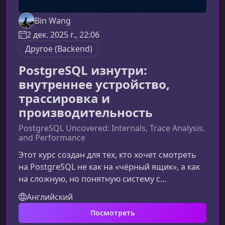
Bin Wang
2 дек. 2025 г., 22:06
Другое (Backend)
PostgreSQL изнутри:
внутреннее устройство,
трассировка и
производительность
PostgreSQL Uncovered: Internals, Trace Analysis,
and Performance
Этот курс создан для тех, кто хочет смотреть
на PostgreSQL не как на «чёрный ящик», а как
на сложную, но понятную систему с
предсказуемым поведением. Вы шаг за шагом
Английский
разберёте внутреннюю механику СУБД,
Посмотреть
научитесь интерпретировать низкоуровневые