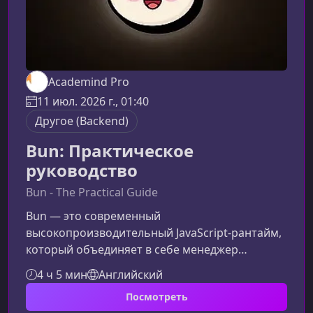
Academind Pro
11 июл. 2026 г., 01:40
Другое (Backend)
Bun: Практическое
руководство
Bun - The Practical Guide
Bun — это современный
высокопроизводительный JavaScript‑рантайм,
который объединяет в себе менеджер
пакетов, тестовый фреймворк, сборщик
4 ч 5 мин
Английский
проектов и набор встроенных API. В этом
Посмотреть
практическом руководстве вы на примерах