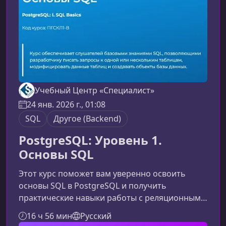
навык работы с реляционными базами
данных.Ключевые возможн
Учебный Центр «Специалист»
24 янв. 2026 г., 01:08
SQL
Другое (Backend)
PostgreSQL: Уровень 1.
Основы SQL
Этот курс поможет вам уверенно освоить
основы SQL в PostgreSQL и получить
практические навыки работы с реляционными
базами данных, необходимыми для
16 ч 56 мин
Русский
разработки, аналитики и