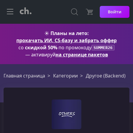
Войти
☀️
Планы на лето:
прокачать ИИ, CS-базу и забрать оффер
со
скидкой 50%
по промокоду
SUMMER26
— активируй
на странице пакетов
Главная страница
Категории
Другое (Backend)