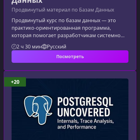
Продвинутый материал по Базам Данных
Продвинутый курс по базам данных — это
практико-ориентированная программа,
которая помогает разработчикам системно
изучить устройство современных СУБД,
2 ч 30 мин
Русский
освоить продвинутый SQL и уверенно
Посмотреть
работать с данными в реальных проектах.
Материал подаётся последовательно и
акцентирует внимание на понимании
принципов, что делает обучение полезным
+20
как новичкам, так и опытным инженерам.Кому
подойдёт этот курсПрограмма рассчитана на
широкий круг специалистов