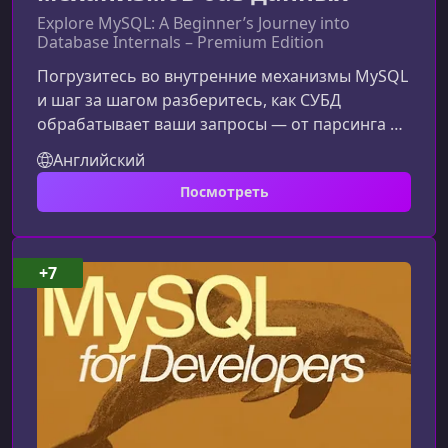
Explore MySQL: A Beginner’s Journey into
Database Internals – Premium Edition
Погрузитесь во внутренние механизмы MySQL
и шаг за шагом разберитесь, как СУБД
обрабатывает ваши запросы — от парсинга и
оптимизации до работы индексов, кэшей и
Английский
транзакционных журналов. Этот курс поможет
Посмотреть
вам увидеть MySQL изнутри и уверенно
применять полученные знания в реальных
проектах.Что вы изучите на курсеМатериал
структурирован от простого к сложному,
+7
чтобы даже учащийся с минимальным опытом
мог быстро войти в тему и постепенно
освоить п