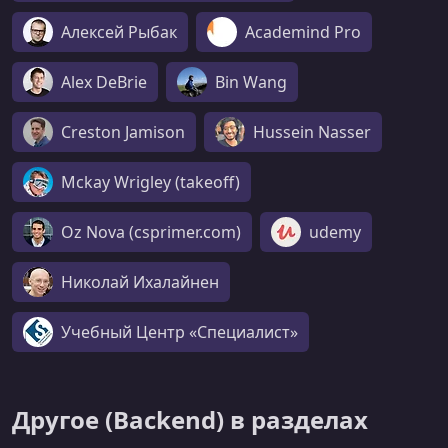
Алексей Рыбак
Academind Pro
Alex DeBrie
Bin Wang
Creston Jamison
Hussein Nasser
Mckay Wrigley (takeoff)
Oz Nova (csprimer.com)
udemy
Николай Ихалайнен
Учебный Центр «Специалист»
Другое (Backend) в разделах