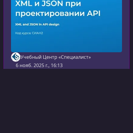
стремящемуся писать быстрые,
предсказуемые и оптимизированные за
Учебный Центр «Специалист»
6 нояб. 2025 г., 16:13
Другое (Backend)
XML и JSON при
проектировании API
Курс «XML и JSON при проектировании API»
поможет вам уверенно работать с форматами
данных, которые лежат в основе
взаимодействия между современными
4 ч 27 мин
Русский