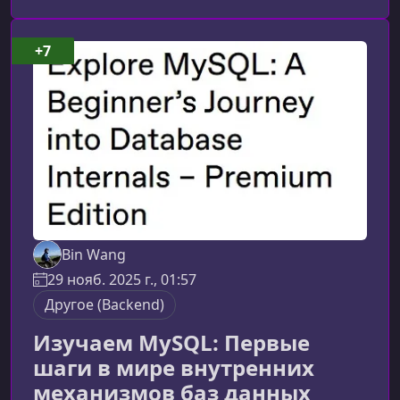
сигналы производительности и находить
оптимальные решения там, где обычные
методы уже не работают.О чём этот курсВы
+7
начнёте с привычных SQL‑конструкций, после
чего постепенно перейдёте к глубинным
механи
Bin Wang
29 нояб. 2025 г., 01:57
Другое (Backend)
Изучаем MySQL: Первые
шаги в мире внутренних
механизмов баз данных