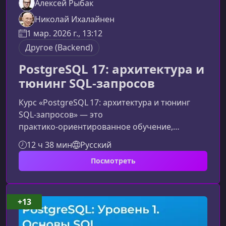
Алексей Рыбак
Николай Ихалайнен
1 мар. 2026 г., 13:12
Другое (Backend)
PostgreSQL 17: архитектура и
тюнинг SQL-запросов
Курс «PostgreSQL 17: архитектура и тюнинг
SQL‑запросов» — это
практико‑ориентированное обучение,
которое помогает глубоко понять внутреннее
12 ч 38 мин
Русский
устройство PostgreSQL, научиться
Посмотреть
оптимизировать производительность и
уверенно работать с высоконагруженными
системами. Материал подаётся
структурировано и подходит как для
+13
разработчиков, так и для специалистов по
инфраструктуре, стремящихся улучшить