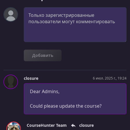
УРОК 36.
Комментарий
00:01:26
7.1. What is this section
УРОК 37.
00:16:27
7.2. MSS vs MTU vs PMTUD
УРОК 38.
00:12:09
7.3. Nagle's Algorithm's Effect on Performance
Добавить
УРОК 39.
00:05:39
7.4. Delayed Acknowledgment Effect on Performance
closure
6 июл. 2025 г., 19:24
УРОК 40.
00:11:53
7.5. Cost of Connection Establishment
Dear Admins,
УРОК 41.
00:05:44
Could please update the course?
7.6. TCP Fast Open
УРОК 42.
00:30:21
7.7. Listening Server
CourseHunter Team
closure