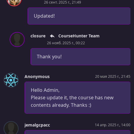
26 сент. 2025 г., 21:49
УРОК 43.
00:04:02
7.8. TCP Head of line blocking
Updated!
УРОК 44.
00:20:06
7.9. The importance of Proxy and Reverse Proxies
closure
CourseHunter Team
УРОК 45.
26 нояб. 2025 г., 00:22
00:27:52
7.10. Load Balancing at Layer 4 vs Layer 7
Thank you!
УРОК 46.
00:17:21
7.11. Network Access Control to Database Servers
Anonymous
20 мая 2025 г., 21:45
УРОК 47.
01:07:15
8.1. Fundamentals of Network Routing
Hello Admin,
Please update it, the course has new
УРОК 48.
00:48:59
contents already. Thanks :)
8.2. Networking with Docker
УРОК 49.
00:06:59
9.1. Wiresharking UDP
jemalgcpacc
14 апр. 2025 г., 14:00