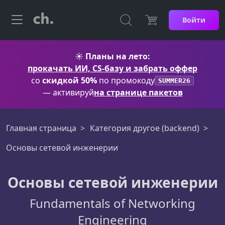
Войти
☀️
Планы на лето:
прокачать ИИ, CS-базу и забрать оффер
со
скидкой 50%
по промокоду
SUMMER26
— активируй
на странице пакетов
Главная страница
Категория другое (backend)
Основы сетевой инженерии
Основы сетевой инженерии
Fundamentals of Networking
Engineering