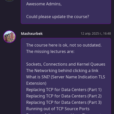
УРОК 50.
00:16:43
Awesome Admins,
9.2. Wiresharking TCPHTTP
Could please update the course?
УРОК 51.
00:16:50
9.3. Wiresharing HTTP2 (Decrypting TLS)
УРОК 52.
00:22:44
Mashxurbek
12 апр. 2025 г., 16:48
9.4. Wiresharking MongoDB
The course here is ok, not so outdated.
УРОК 53.
00:06:17
The missing lectures are:
9.5. Wiresharking Server Sent Events
Sockets, Connections and Kernel Queues
УРОК 54.
00:10:25
10.1. Should Layer 4 Proxies buffer segments
The Networking behind clicking a link
What is SNI? (Server Name Indication TLS
УРОК 55.
00:04:56
Extension)
10.2. How does the Kernel manage TCP connections
Replacing TCP for Data Centers (Part 1)
Replacing TCP for Data Centers (Part 2)
УРОК 56.
00:00:59
11.1. Course Summary
Replacing TCP for Data Centers (Part 3)
Running out of TCP Source Ports
УРОК 57.
00:50:08