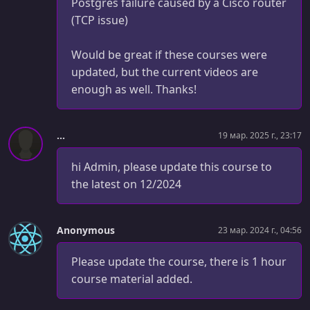
Postgres failure caused by a Cisco router
12.3. What is SNI (Server Name Indication TLS Extension)
(TCP issue)
УРОК 58.
00:31:26
12.4. Replacing TCP for Data Centers (Part 1)
Would be great if these courses were
updated, but the current videos are
УРОК 59.
00:23:02
enough as well. Thanks!
12.5. Replacing TCP for Data Centers (Part 2)
УРОК 60.
00:29:48
...
19 мар. 2025 г., 23:17
12.6. Replacing TCP for Data Centers (Part 3)
hi Admin, please update this course to
УРОК 61.
00:18:34
12.7. Running out of TCP Source Ports
the latest on 12/2024
Anonymous
23 мар. 2024 г., 04:56
Please update the course, there is 1 hour
course material added.