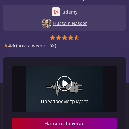
udemy
Hussein Nasser
★
4.6
(
всего оценок
-
52
)
Предпросмотр курса
Начать Сейчас