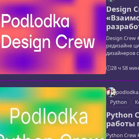
Crew экспер
Design 
разработки 
«Взаимо
разрабо
Design Crew 
редизайне ц
дизайнеров 
посмотреть н
продуктовый 
28 ч 58 мин
возражениями
оценки резул
воркшопы, ин
podlodka.
практические
Python
К
продуктовых
Python 
работы
Python Crew