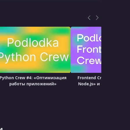
Python Crew #4: «Оптимизация
Frontend Crew #3: «Тули
работы приложений»
Node.js» и «JS под капо
и