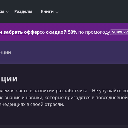
сы
Разделы
Книги
 и забрать оффер
со
скидкой 50%
по промокоду
SUMMER2
нции
нции
лемая часть в развитии разработчика... Не упускайте 
е знания и навыки, которые пригодятся в повседневной 
енеденциях в своей отрасли.