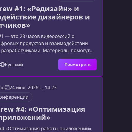
ты разбирают практические вопросы
Crew #1: «Редизайн» и
дизай
действие дизайнеров и
тчиков»
#1 — это 28 часов видеосессий о
ифровых продуктов и взаимодействии
с разработчиками. Материалы помогут
а редизайн как на управляемый
проект: от постановки задачи и работы с
Русский
Посмотреть
 до передачи макетов в разработку и
ьтата.О курсеКурс объединяет
тервью, разборы кейсов, баттлы и
io
24 июл. 2026 г., 14:23
 сессии от дизайнеров, арт-директоров,
онференции
 команд и разработчиков
Crew #4: «Оптимизация
 приложений»
 #4 «Оптимизация работы приложений»