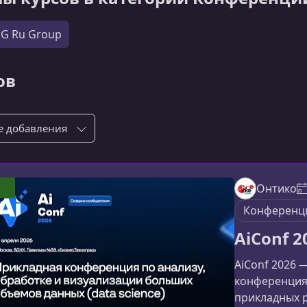
UG Ru Group
ов
ровка по:
Онтико
Конференц
AiConf 2
AiConf 2026 
конференция
прикладных 