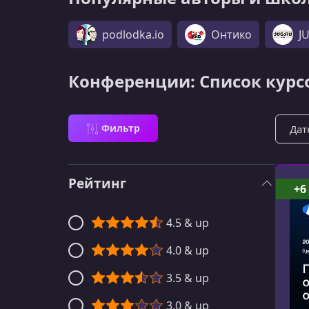
podlodka.io
Онтико
J
Конференции: Список курс
Сорти
Фильтр
Рейтинг
+6
4.5 & up
4.0 & up
3.5 & up
3.0 & up