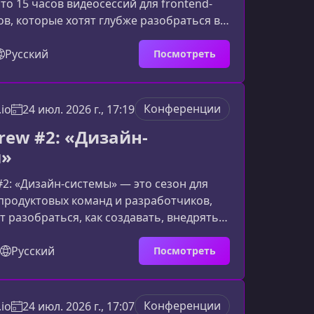
то 15 часов видеосессий для frontend-
в, которые хотят глубже разобраться в
JavaScript, инструментах разработки,
CD, пакетных менеджерах,
Русский
Посмотреть
ьности и внутреннем устройстве JS-
 курсеМатериалы курса посвящены двум
правлениям frontend-разработки:
Конференции
io
24 июл. 2026 г., 17:19
у тулингу на Node.js и глубокому
rew #2: «Дизайн-
го, как работает JavaSc
ы»
#2: «Дизайн-системы» — это сезон для
продуктовых команд и разработчиков,
т разобраться, как создавать, внедрять и
зайн-системы в реальных проектах. Вы
 устроена работа над дизайн-системой,
Русский
Посмотреть
ужны команде, как избежать типичных
 убедить бизнес инвестировать в
зайн.О курсеВо втором сезоне Design
Конференции
io
24 июл. 2026 г., 17:07