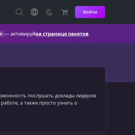
Войти
— активируй
на странице пакетов
6
возможность послушать доклады лидеров
работе, а также просто узнать о