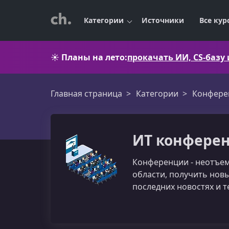
Категории
Источники
Все кур
☀️
Планы на лето:
прокачать ИИ, CS-базу
Главная страница
Категории
Конфере
ИТ конфере
Конференции - неотъем
области, получить новы
последних новостях и т