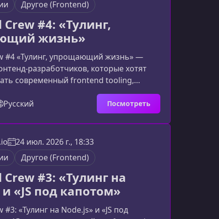
ии
Другое (Frontend)
недрять в реальные пр
 Crew #4: «Тулинг,
ющий жизнь»
ew #4 «Тулинг, упрощающий жизнь» —
онтенд-разработчиков, которые хотят
ть современный frontend tooling,
работку, контролировать сборку и
дежность приложений с помощью
Русский
Посмотреть
го подхода, кодогенерации, анализа
 и монорепозиториев.О чем этот сезон
wВ четвертом сезоне Frontend Crew
io
24 июл. 2026 г., 18:33
суждают инструменты, которые помогают
ии
Другое (Frontend)
м работать быстрее, без
 Crew #3: «Тулинг на
 и «JS под капотом»
 #3: «Тулинг на Node.js» и «JS под