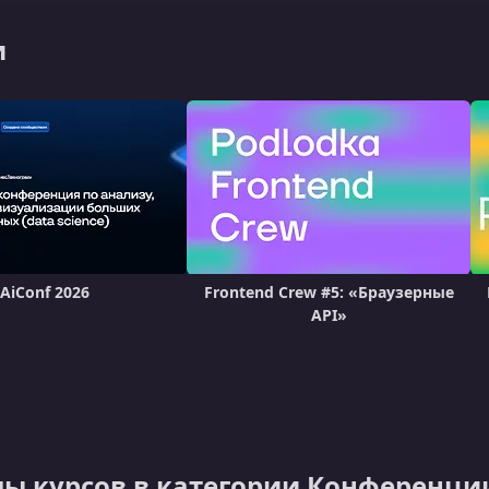
и
AiConf 2026
Frontend Crew #5: «Браузерные
API»
ы курсов в категории Конференци