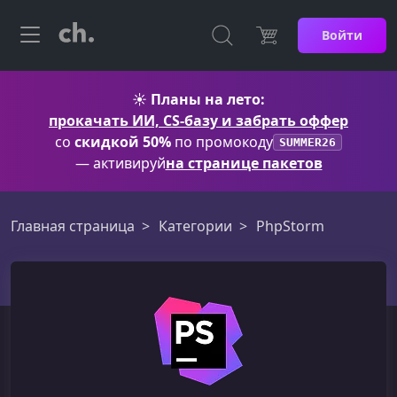
Войти
☀️
Планы на лето:
прокачать ИИ, CS-базу и забрать оффер
со
скидкой 50%
по промокоду
SUMMER26
— активируй
на странице пакетов
Главная страница
Категории
PhpStorm