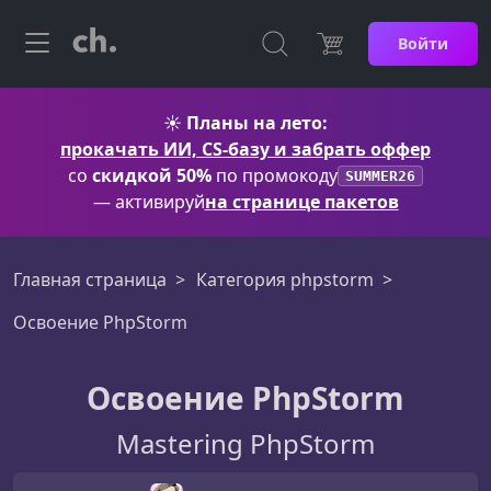
Войти
☀️
Планы на лето:
прокачать ИИ, CS-базу и забрать оффер
со
скидкой 50%
по промокоду
SUMMER26
— активируй
на странице пакетов
Главная страница
Категория phpstorm
Освоение PhpStorm
Освоение PhpStorm
Mastering PhpStorm