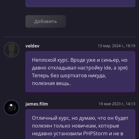
УРОК 27.
00:00:51
7 Navigation - Hide Toolbars
Добавить
УРОК 28.
00:00:55
8 Navigation - Powerful Global Search
veldev
13 мар. 2024 г., 18:19
УРОК 29.
00:00:48
9 Navigation - Quick Access To Toolbars
Неплохой курс. Вроде уже и синьер, но
УРОК 30.
давно откладывал настройку ide, а зря)
00:01:16
10 Navigation - Recent Locations
Теперь без шорткатов никуда,
полезная вещь.
УРОК 31.
00:00:55
11 Templates - Live Templates Extended
james.film
19 мая 2023 г., 14:13
УРОК 32.
00:00:58
12 Templates - Postfix Templates
Отличный курс, но думаю, что он будет
УРОК 33.
00:00:57
полезен только новичкам, которые
13 Templates - Surround With
недавно установили PHPStorm и не в