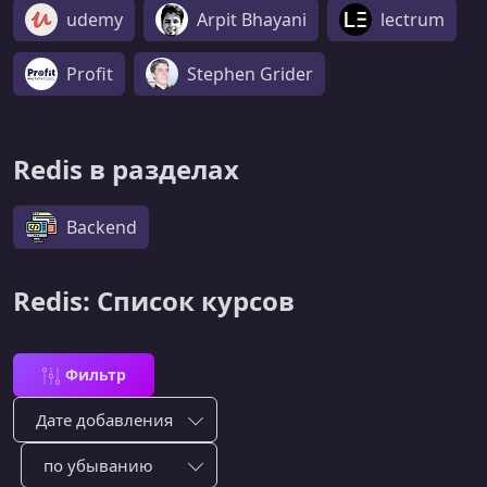
udemy
Arpit Bhayani
lectrum
Profit
Stephen Grider
Redis в разделах
Backend
Redis: Список курсов
Фильтр
Сортировка по:
Сотировать по: