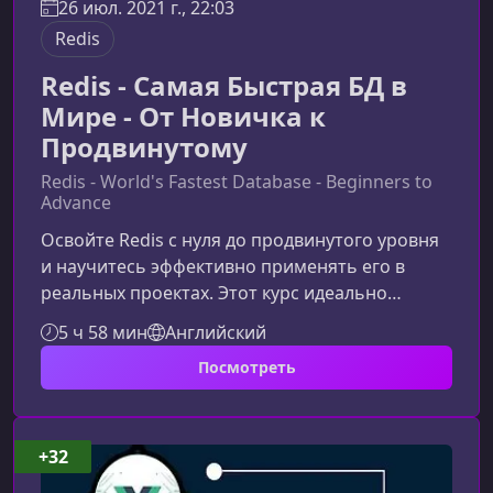
26 июл. 2021 г., 22:03
Redis
Redis - Самая Быстрая БД в
Мире - От Новичка к
Продвинутому
Redis - World's Fastest Database - Beginners to
Advance
Освойте Redis с нуля до продвинутого уровня
и научитесь эффективно применять его в
реальных проектах. Этот курс идеально
подходит как новичкам, так и разработчикам,
5 ч 58 мин
Английский
желающим глубже понять архитектуру,
Посмотреть
внутренние механизмы и продакшн‑подходы к
работе с Redis.Что вы узнаете на этом
курсеКурс последовательно проведет вас от
базовой установки и работы с типами данных
+32
до построения высокодоступных и