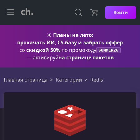
Войти
☀️
Планы на лето:
прокачать ИИ, CS-базу и забрать оффер
со
скидкой 50%
по промокоду
SUMMER26
— активируй
на странице пакетов
Главная страница
Категории
Redis