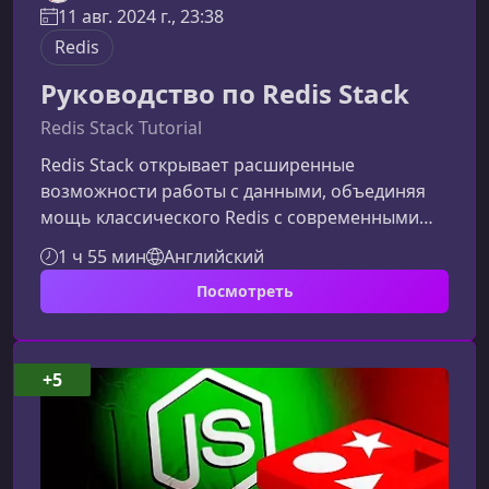
11 авг. 2024 г., 23:38
Redis
Руководство по Redis Stack
Redis Stack Tutorial
Redis Stack открывает расширенные
возможности работы с данными, объединяя
мощь классического Redis с современными
модулями. Этот курс поможет вам уверенно
1 ч 55 мин
Английский
освоить Redis JSON, RediSearch и Redis OM,
Посмотреть
чтобы создавать высокопроизводительные
приложения и оптимизировать управление
данными.Что вы изучите в этом курсеКурс
сфокусирован на практическом применении
+5
Redis Stack и поэтапно познакомит вас с его
ключевыми компонентами. Вы научитесь
работать с