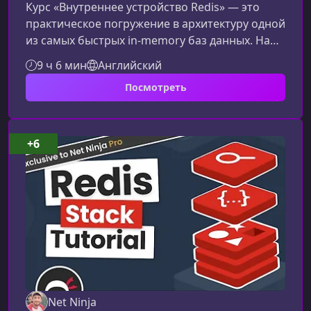
Курс «Внутреннее устройство Redis» — это
практическое погружение в архитектуру одной
из самых быстрых in-memory баз данных. На
протяжении обучения вы шаг за шагом
9 ч 6 мин
Английский
воссоздадите ключевые механизмы Redis на
Посмотреть
Go и поймёте, как устроен этот движок «под
капотом».О чём этот курсКурс предназначен
для разработчиков, которые хотят глубже
понять внутренние механизмы Redis и
+6
научиться воспроизводить их
самостоятельно. Вы не просто изучите теорию
— вы постр
Net Ninja