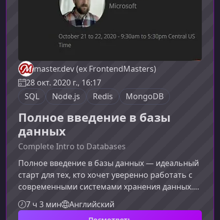
master.dev (ex FrontendMasters)
28 окт. 2020 г., 16:17
SQL
Node.js
Redis
MongoDB
Полное введение в базы
данных
Complete Intro to Databases
Полное введение в базы данных — идеальный
старт для тех, кто хочет уверенно работать с
современными системами хранения данных.
Курс помогает разобраться в ключевых
7 ч 3 мин
Английский
принципах и научиться применять их на
Посмотреть