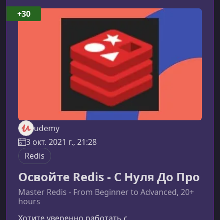
использовать лучшие инженерные
+30
практики.Что представляет собой курсКурс
детально знакомит со структурами данных
Redis, принципами работы in-memory хранил
udemy
3 окт. 2021 г., 21:28
Redis
Освойте Redis - С Нуля До Про
Master Redis - From Beginner to Advanced, 20+
hours
Хотите уверенно работать с