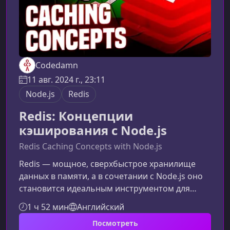
Codedamn
11 авг. 2024 г., 23:11
Node.js
Redis
Redis: Концепции
кэширования с Node.js
Redis Caching Concepts with Node.js
Redis — мощное, сверхбыстрое хранилище
данных в памяти, а в сочетании с Node.js оно
становится идеальным инструментом для
кэширования, оптимизации
1 ч 52 мин
Английский
производительности и построения
Посмотреть
высоконагруженных приложений. Что вы