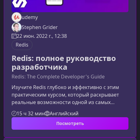
udemy
Stephen Grider
22 июн. 2022 г., 12:38
Redis
Redis: полное руководство
разработчика
Redis: The Complete Developer's Guide
Изучите Redis глубоко и эффективно с этим
практическим курсом, который раскрывает
реальные возможности одной из самых
быстрых и универсальных баз данных в
15 ч 32 мин
Английский
памяти. Материал ориентирован на
Посмотреть
разработчиков, желающих уверенно
применять Redis в продакшн‑проектах,
понимать его внутренние механизмы и