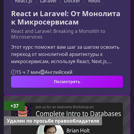
React.js
Laravel
Docker
Redis
React и Laravel: От Монолита
к Микросервисам
React and Laravel: Breaking a Monolith to
Microservices
Этот курс поможет вам шаг за шагом освоить
переход от монолитной архитектуры к
микросервисам, используя React, Next.js,
Laravel, Docker, RabbitMQ, Redis и другие
15 ч 7 мин
Английский
современные инструменты. Вы узнаете, как
Посмотреть
построить масштабируемую систему, начиная
с монолита и постепенно внедряя
микросервисы без сложностей и лишней
теории.Что вы изучите в этом курсеКурс
+37
сочетает практику и структурированное
объяснение архитектуры, чтобы вы понимали,
Удален по просьбе правообладателя
как именно и