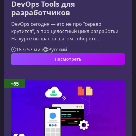
DevOps Tools для
разработчиков
DevOps сегодня — это не про “сервер
крутится”, а про целостный цикл разработки.
На курсе вы шаг за шагом соберёте
полноценный пайплайн: от локального
18 ч 57 мин
Русский
окружения до продакшн‑деплоя, разберётесь с
Посмотреть
сетями, мониторингом, логированием и
безопасностью. Материал подходит
разработчикам любого языка, которые пишут
хороший код, но хотят понимать, что
+65
происходит дальше — после git push.Что вы
получите на курсеПо итогам обучения вы
поймёте, как устроена со