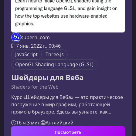
superhi.com
7 янв. 2022 г., 00:46
JavaScript
Three.js
OpenGL Shading Language (GLSL)
Шейдеры для Веба
Shaders for the Web
Курс «Шейдеры для Веба» — это практическое
погружение в мир графики, работающей
прямо в браузере. Здесь вы узнаете, как
использовать GLSL и создавать визуальные
16 ч 3 мин
Английский
эффекты, которые делают современные сайты
Посмотреть
более выразительными, интерактивными и