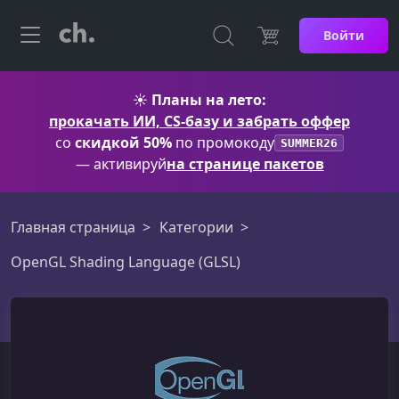
Войти
☀️
Планы на лето:
прокачать ИИ, CS-базу и забрать оффер
со
скидкой 50%
по промокоду
SUMMER26
— активируй
на странице пакетов
Главная страница
Категории
OpenGL Shading Language (GLSL)