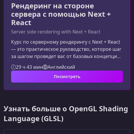
Рендеринг на стороне
сервера с помощью Next +
React
Server side rendering with Next + React
Курс по серверному рендерингу с Next + React
— это практическое руководство, которое шаг
за шагом проведет вас от базовых концепций
до создания и развертывания полноценного
29 ч 43 мин
Английский
SSR‑приложения. Если вы хотите понять, как
Посмотреть
устроена работа серверной части React-
приложений и как связать их с современными
технологиями вроде Auth0, Express и
MongoDB, этот курс создан специально для
вас.Что представляет собой курсОбучение
Узнать больше о OpenGL Shading
построено логично и постепенно: о
Language (GLSL)