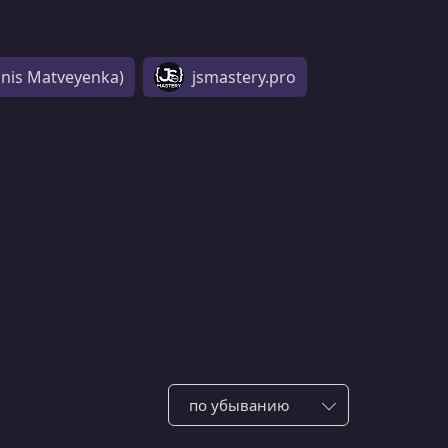
anis Matveyenka)
jsmastery.pro
Сотировать по: