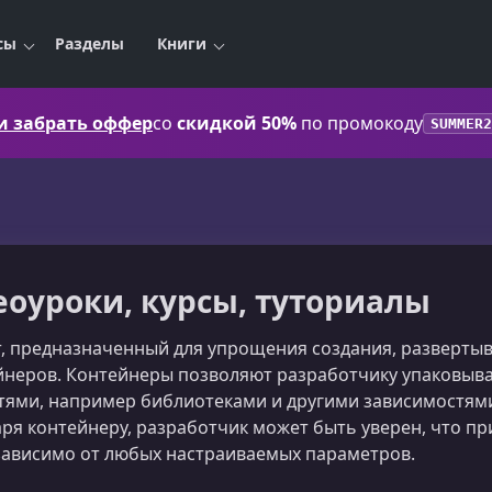
сы
Разделы
Книги
 и забрать оффер
со
скидкой 50%
по промокоду
SUMMER2
еоуроки, курсы, туториалы
нт, предназначенный для упрощения создания, разверты
неров. Контейнеры позволяют разработчику упаковыва
ями, например библиотеками и другими зависимостями, 
аря контейнеру, разработчик может быть уверен, что п
ависимо от любых настраиваемых параметров.