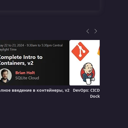
лное введение в контейнеры, v2
DevOps: CICD с Git GitLab J
Docker и Django