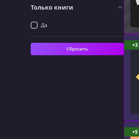
Только книги
Да
+3
Сбросить
+5