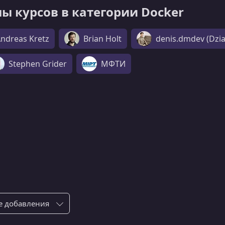
ы курсов в категории Docker
ndreas Kretz
Brian Holt
denis.dmdev (Dzi
Stephen Grider
МФТИ
ровка по: