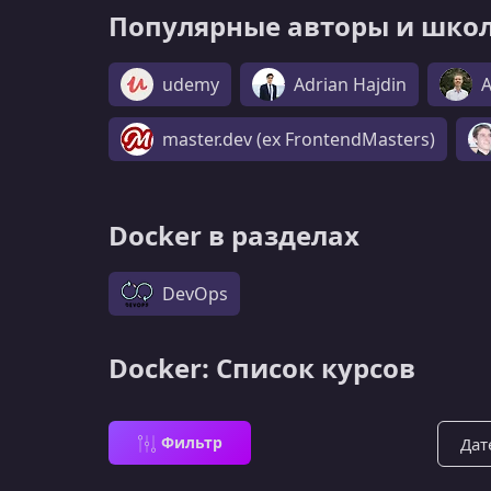
Популярные авторы и школ
udemy
Adrian Hajdin
A
master.dev (ex FrontendMasters)
Docker в разделах
DevOps
Docker: Список курсов
Сорти
Фильтр