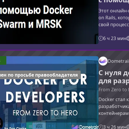
Этот онлайн-
on Rails, ко
свой процесс
практическим
Swarm и науч
6 ч 23 мин
устойчивую а
собственных 
ценнымТради
3
Dometrai
работает хор
С нуля 
обновить сис
ен по просьбе правообладателя
для раз
From Zero to 
Docker стал
разработчика
контейнерам
и повысить 
курс поможет
3 ч 26 мин