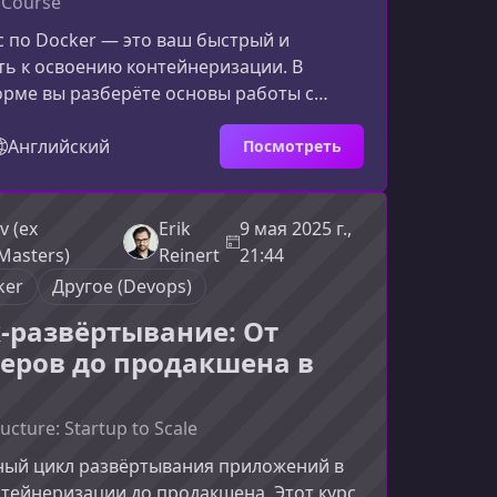
 Course
с по Docker — это ваш быстрый и
ь к освоению контейнеризации. В
орме вы разберёте основы работы с
нтейнерами и Docker Compose, а также
здавать и развёртывать
Английский
Посмотреть
нерные приложения, используя
инструменты Docker.Что вы изучите на
строен так, чтобы вы не просто поняли
v (ex
Erik
9 мая 2025 г.,
 смогли уверенно применять его в
Masters)
Reinert
21:44
дачах разработки и DevOps.Основы
ker
Другое (Devops)
k-развёртывание: От
еров до продакшена в
ucture: Startup to Scale
ный цикл развёртывания приложений в
тейнеризации до продакшена. Этот курс