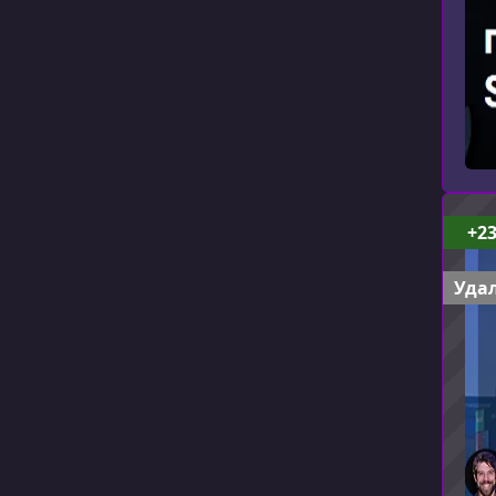
+2
Удал