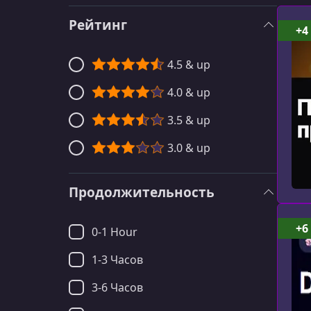
Рейтинг
+4
4.5 & up
4.0 & up
3.5 & up
3.0 & up
Продолжительность
+6
0-1 Hour
1-3 Часов
3-6 Часов