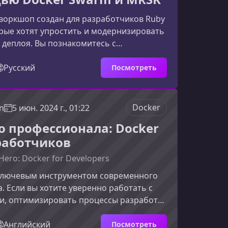
воркшоп создан для разработчиков Ruby
торые хотят упростить и модернизировать
 деплоя. Вы познакомитесь с
 использованием Docker, mrsk и Docker
итесь разрабатывать гибкую и
Русский
Посмотреть
рхитектуру развёртывания для
проектов.Что делает этот воркшоп
ционный деплой через Capistrano
Docker
n
5 июн. 2024 г., 01:22
ошо — до тех пор, пока не потребуется
до профессионала: Docker
тему, версии Ruby или и
работчиков
Hero: Docker for Developers
 ключевым инструментом современного
. Если вы хотите уверенно работать с
и, оптимизировать процессы разработки
свою профессиональную ценность, этот
 вам пройти путь от полного новичка до
Английский
Посмотреть