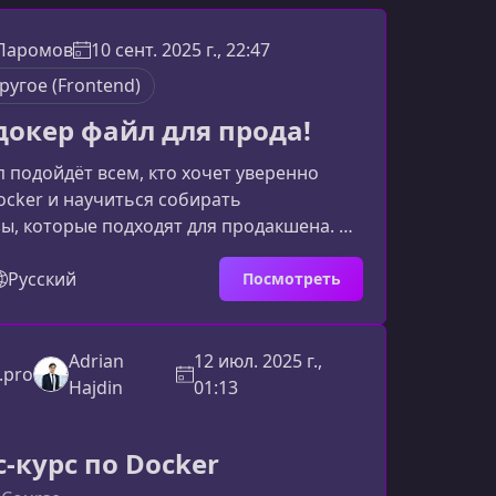
 Паромов
10 сент. 2025 г., 22:47
ругое (Frontend)
окер файл для прода!
 подойдёт всем, кто хочет уверенно
ocker и научиться собирать
ы, которые подходят для продакшена. Вы
нутренние механизмы контейнеризации,
 сборки и эффективные техники
Русский
Посмотреть
которые помогут ускорять процессы и
ичных ошибок.Что вы узнаете на
грамма строится вокруг реальных
Adrian
12 июл. 2025 г.,
.pro
ч и практических примеров. Участники
Hajdin
01:13
чевые техники создания над
-курс по Docker