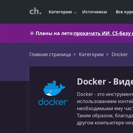
Категории
Источники
Все кур
☀️
Планы на лето:
прокачать ИИ, CS-базу
Главная страница
Категории
Docker
Docker - Вид
Docker - это инструме
использованием контей
необходимыми ему част
Таким образом, благод
другом компьютере нез