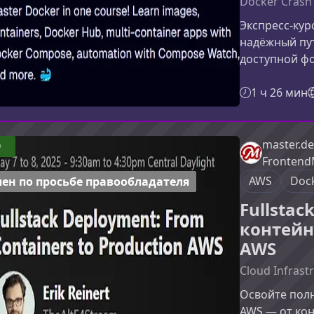
Docker Crash
Экспресс-кур
надёжный пут
доступной ф
образами, ко
научитесь со
1 ч 26 мин
многоконтей
современные 
курсеКурс по
master.de
9
Docker, но и
Frontend
реальных за
AWS
Doc
ен по просьбе правообладателя
Fullstac
контейн
AWS
Cloud Infrastr
Освойте пол
AWS — от кон