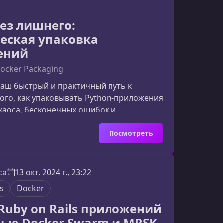
дили от теории к практике. Особ
без лишнего:
еская упаковка
ений
Docker Packaging
ваш быстрый и практичный путь к
ого, как упаковывать Python‑приложения
 хаоса, бесконечных ошибок и
х попыток «запустить хоть как‑то». Если
х пор кажется помехой, здесь вы
й
Посмотреть
 превратить его в удобный рабочий
ачем Python-разработчику разбираться
ковкеDocker уже давно стал стандартом в
ca
13 окт. 2024 г., 23:22
 умение правильно упаковывать
ls
Docker
критично для про
Ruby on Rails приложений
ью Docker Swarm и MRSK