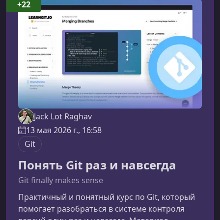
полный цикл разработки AI‑решений — от
+22
настройки среды до построения
production‑готовых рабочих процессов и
агентов.Архите
Jack Lot Raghav
13 мая 2026 г., 16:58
Git
Понять Git раз и навсегда
Git finally makes sense
Практичный и понятный курс по Git, который
помогает разобраться в системе контроля