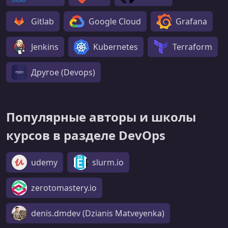
Gitlab
Google Cloud
Grafana
Jenkins
Kubernetes
Terraform
Другое (Devops)
Популярные авторы и школы
курсов в разделе DevOps
udemy
slurm.io
zerotomastery.io
denis.dmdev (Dzianis Matveyenka)