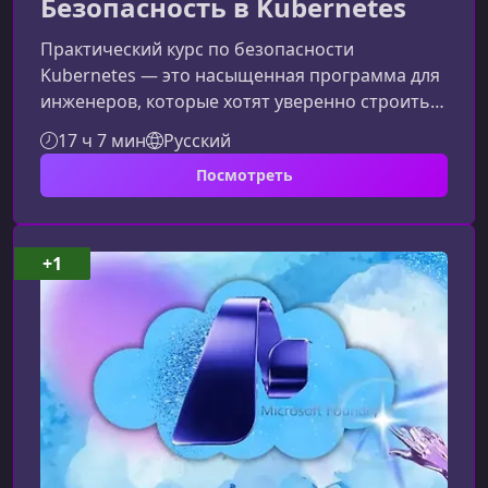
Безопасность в Kubernetes
Практический курс по безопасности
Kubernetes — это насыщенная программа для
инженеров, которые хотят уверенно строить,
анализировать и защищать
17 ч 7 мин
Русский
Kubernetes‑инфраструктуру. Вы научитесь
Посмотреть
выявлять угрозы, устранять уязвимости,
применять современные политики
безопасности и автоматизировать процессы
защиты кластера.Чему вы
+1
научитесьЗащищать Control Plane, API‑сервер
и сетевую инфраструктуру
Kubernetes.Автоматизировать поиск
уязвимостей контейнеров и кл