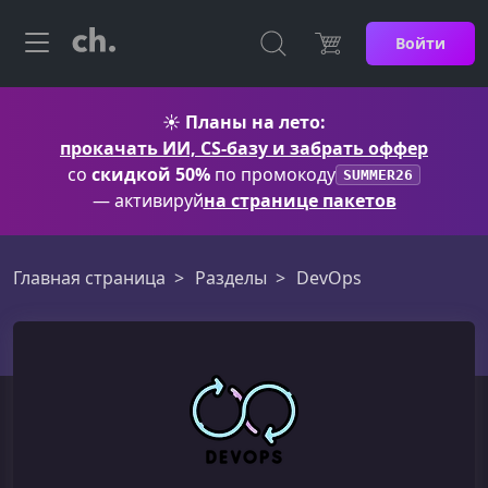
Войти
☀️
Планы на лето:
прокачать ИИ, CS-базу и забрать оффер
со
скидкой 50%
по промокоду
SUMMER26
— активируй
на странице пакетов
Главная страница
Разделы
DevOps