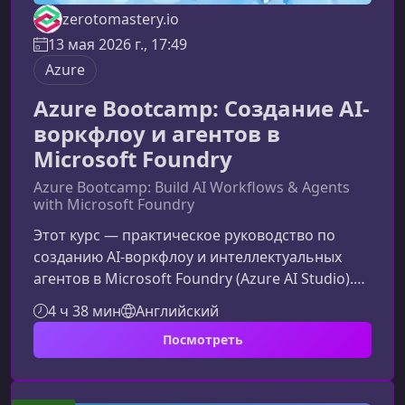
zerotomastery.io
13 мая 2026 г., 17:49
Azure
Azure Bootcamp: Создание AI-
воркфлоу и агентов в
Microsoft Foundry
Azure Bootcamp: Build AI Workflows & Agents
with Microsoft Foundry
Этот курс — практическое руководство по
созданию AI-воркфлоу и интеллектуальных
агентов в Microsoft Foundry (Azure AI Studio).
Вы узнаете, как проектировать, разрабатывать
4 ч 38 мин
Английский
и внедрять масштабируемые AI‑системы
Посмотреть
уровня enterprise, интегрируя их с Azure AI-
сервисами и бизнес‑процессами.Что вы
изучите в рамках курсаКурс охватывает