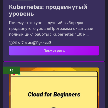
Kubernetes: продвинутый
уровень
Почему этот курс — лучший выбор для
продвинутого уровняПрограмма охватывает
полный цикл работы с Kubernetes 1.30 и
Kubespray 1.29.5, включая архитектуру,
20 ч 7 мин
Русский
сетевые механизмы, масштабирование и
Посмотреть
устранение сложных инцидентов. Обучение
построено вокруг практики и регулярно
обновляется, чтобы соответствовать
требованиям production‑среды 2025
+1
года.Ключевые преимуществаМаксимум
практики и минимальная теорияРазбор
реальных сбоев, которые встречаются в бое