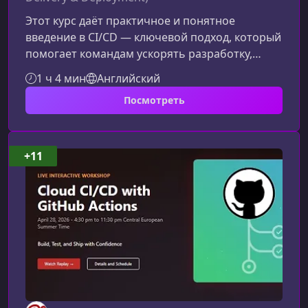
Этот курс даёт практичное и понятное
введение в CI/CD — ключевой подход, который
помогает командам ускорять разработку,
повышать качество кода и выпускать
1 ч 4 мин
Английский
обновления безопасно и предсказуемо.Что
Посмотреть
такое CI/CD и зачем он нуженCI/CD
объединяет практики непрерывной
интеграции, доставки и развертывания — то,
что позволяет автоматизировать путь
+11
изменения от коммита до продакшна. В этом
курсе вы узнаете, как работает типовой
пайплайн, что происходит на к