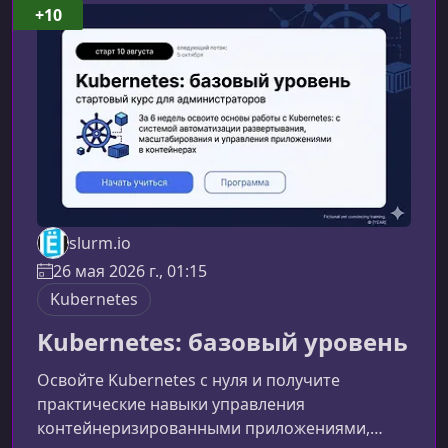
курсеВ течение двух насыщенных дней вы шаг
+10
за шагом пройдёте путь современного
инженера, работающего с Kubernetes: от
изучения базовых концепций и импер
slurm.io
26 мая 2026 г., 01:15
Kubernetes
Kubernetes: базовый уровень
Освойте Kubernetes с нуля и получите
практические навыки управления
контейнеризированными приложениями,