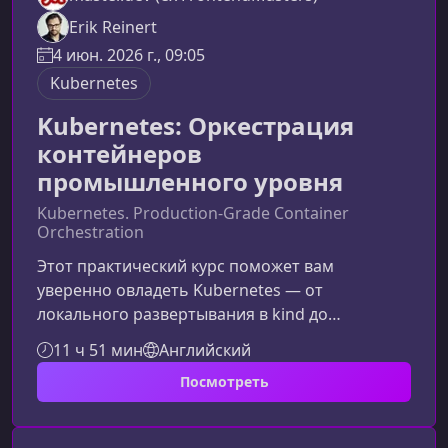
Erik Reinert
4 июн. 2026 г., 09:05
Kubernetes
Kubernetes: Оркестрация
контейнеров
промышленного уровня
Kubernetes. Production-Grade Container
Orchestration
Этот практический курс поможет вам
уверенно овладеть Kubernetes — от
локального развертывания в kind до
полноценной production-инфраструктуры в
11 ч 51 мин
Английский
Amazon EKS. Программа построена вокруг
Посмотреть
работы с реальным приложением
(Node.js/TypeScript + PostgreSQL), что даёт
максимально прикладной и понятный опыт.О