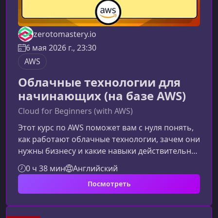
zerotomastery.io
6 мая 2026 г., 23:30
AWS
Облачные технологии для
начинающих (на базе AWS)
Cloud for Beginners (with AWS)
Этот курс по AWS поможет вам с нуля понять,
как работают облачные технологии, зачем они
нужны бизнесу и какие навыки действительно
востребованы. Материал подходит
0 ч 38 мин
Английский
начинающим без опыта и плавно вводит в
Посмотреть
ключевые сервисы и принципы работы
AWS.Что вы узнаете в этом курсеОбучение
построено так, чтобы вы последовательно