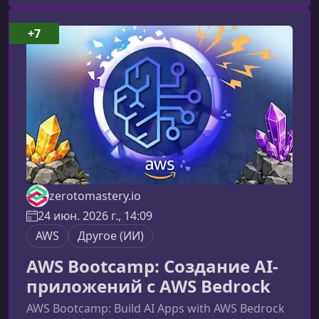
компьютерное зрение, обработку
естественного языка и генеративный ИИ на
+7
базе Azure AI, Azure AI Foundry и Azure
OpenAI.О чём этот курсКурс помогает понять,
как ус
zerotomastery.io
24 июн. 2026 г., 14:09
AWS
Другое (ИИ)
AWS Bootcamp: Создание AI-
приложений с AWS Bedrock
AWS Bootcamp: Build AI Apps with AWS Bedrock