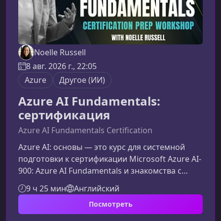
Noelle Russell
8 авг. 2026 г., 22:05
Azure
Другое (ИИ)
Azure AI Fundamentals:
сертификация
Azure AI Fundamentals Certification
Azure AI: основы — это курс для системной
подготовки к сертификации Microsoft Azure AI-
900: Azure AI Fundamentals и знакомства с
ключевыми возможностями искусственного
9 ч 25 мин
Английский
интеллекта в облаке Microsoft Azure. Вы
Посмотреть
разберёте основные AI workloads, принципы
Responsible AI, машинное обучение,