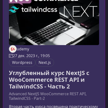
разработчиков, желающих работать с
передовыми инстр
udemy
27 дек. 2023 г., 19:05
Wordpress
Next.js
Углубленный курс NextJS с
WooCommerce REST API и
TailwindCSS - Часть 2
Advanced NextJS WooCommerce REST API,
TailwindCSS - Part-2
Вторая часть курса посвящена практическому