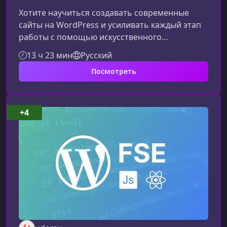
Хотите научиться создавать современные
сайты на WordPress и усиливать каждый этап
работы с помощью искусственного
интеллекта? Этот курс — путь от идеи до
13 ч 23 мин
Русский
полностью готового проекта, который
Посмотреть
работает, привлекает клиентов и расширяет
ваши возможности в digital-среде.Что
представляет собой курсЭто практический
видеокурс с пожизненным доступом,
+4
совмещающий классические навыки работы с
WordPress и современные инструменты ИИ.
Вы научитесь создавать