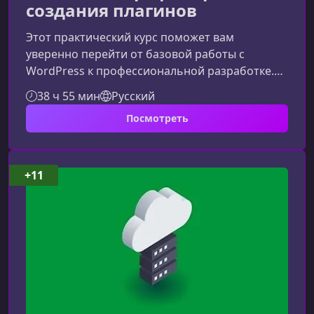
создания плагинов
Этот практический курс поможет вам
уверенно перейти от базовой работы с
WordPress к профессиональной разработке.
Вы узнаете, как создавать собственные
38 ч 55 мин
Русский
плагины, расширять функциональность
Посмотреть
сайтов и формировать востребованные
навыки, которые ценятся на рынке.Что вы
освоите в процессе обученияКурс направлен
на получение практического опыта
+11
разработки плагинов WordPress с нуля.
Обучение построено так, чтобы вы смогли
сразу применять знания в реальн