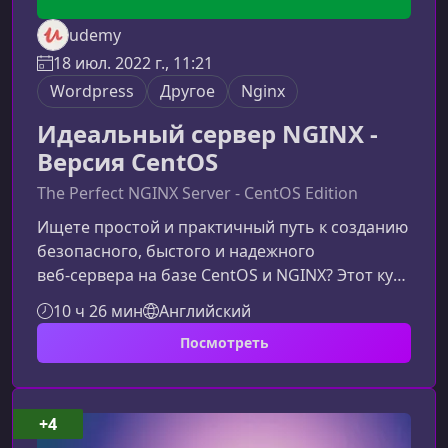
udemy
18 июл. 2022 г., 11:21
Wordpress
Другое
Nginx
Идеальный сервер NGINX -
Версия CentOS
The Perfect NGINX Server - CentOS Edition
Ищете простой и практичный путь к созданию
безопасного, быстого и надежного
веб‑сервера на базе CentOS и NGINX? Этот курс
станет вашим пошаговым путеводителем в
10 ч 26 мин
Английский
мир серверной администрирования,
Посмотреть
оптимизации и профессионального хостинга
WordPress.Почему стоит изучать NGINX на
CentOSCentOS и Rocky Linux — это стабильные,
надежные и корпоративные Linux‑системы,
+4
идеально подходящие для хостинга. В