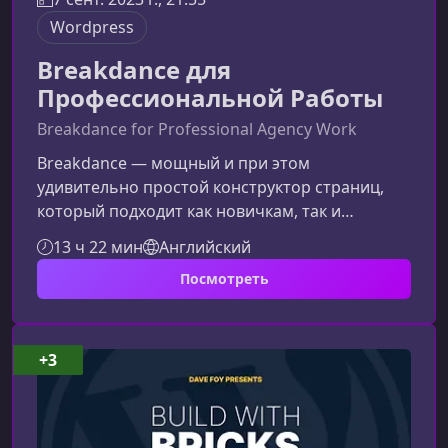
Wordpress
Breakdance для
Профессиональной Работы
Breakdance for Professional Agency Work
Breakdance — мощный и при этом
удивительно простой конструктор страниц,
который подходит как новичкам, так и
профессионалам. В данном материале вы
13 ч 22 мин
Английский
узнаете, чем этот инструмент выгодно
Посмотреть
отличается от конкурентов, и почему именно
он стал оптимальным выбором для
фрилансеров и агентств, работающих по
утвержденным дизайн-макетам.Почему
+3
Breakdance считается одним из лучших
конструкторовBreakdance сочетает удобный
интерфейс с продвинутыми возможностям