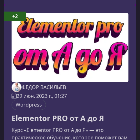
выбор для веб‑дизайнераBricks builder
стремительно стал ведущим инструментом
+2
среди специалистов, которым нужны скорость,
гибкость и современный рабочий процесс без
лишнег
ФЕДОР ВАСИЛЬЕВ
29 июн. 2023 г., 01:27
Wordpress
Elementor PRO от А до Я
Курс «Elementor PRO от А до Я» — это
практическое обучение, которое поможет вам