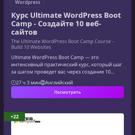
Wordpress
Курс Ultimate WordPress Boot
Camp - Создайте 10 веб-
сайтов
The Ultimate WordPress Boot Camp Course -
Build 10 Websites
Ultimate WordPress Boot Camp — это
интенсивный практический курс, который шаг
за шагом проведет вас через создание 10
полностью рабочих веб‑сайтов на WordPress.
27 ч 3 мин
Английский
Материал ориентирован на новичков, но
Посмотреть
также подойдет тем, кто хочет
систематизировать знания, освоить
современные плагины и научиться создавать
сайты профессионального уровня.Что
+22
включает курсВы освоите ключевые
инструменты WordPress, разберетесь с