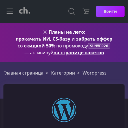
Войти
☀️
Планы на лето:
прокачать ИИ, CS-базу и забрать оффер
со
скидкой 50%
по промокоду
SUMMER26
— активируй
на странице пакетов
Главная страница
Категории
Wordpress