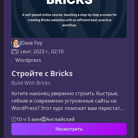
Dave Foy
2 сент. 2023 г., 02:10
Wordpress
Стройте с Bricks
Build With Bricks
Хотите наконец уверенно строить быстрые,
гибкие и современно устроенные сайты на
WordPress? Этот курс поможет вам перестать
блуждать среди конструкторов и начать
10 ч 5 мин
Английский
создавать профессиональные проекты на
Посмотреть
Bricks — без перегруза знаниями для
разработчиков.Почему Bricks — правильный