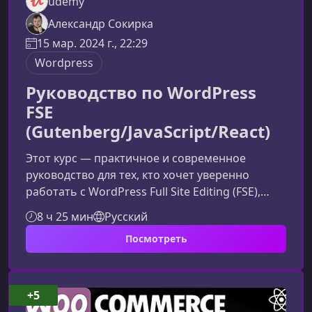
udemy
Александр Сокирка
15 мар. 2024 г., 22:29
Wordpress
Руководство по WordPress
FSE
(Gutenberg/JavaScript/React)
Этот курс — практичное и современное
руководство для тех, кто хочет уверенно
работать с WordPress Full Site Editing (FSE),
создавать собственные блоки в Gutenberg и
8 ч 25 мин
Русский
разрабатывать динамичные интерфейсы с
Посмотреть
использованием JavaScript и React. Вы
получите стройное понимание архитектуры
FSE и научитесь применять её возможности в
реальных проектах.Что вы изучите в ходе
+5
курсаПрограмма ориентирована на