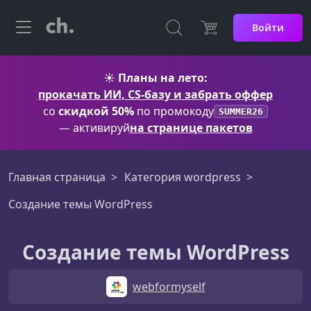
Войти
☀️
Планы на лето:
прокачать ИИ, CS-базу и забрать оффер
со
скидкой 50%
по промокоду
SUMMER26
— активируй
на странице пакетов
Главная страница
Категория wordpress
Создание темы WordPress
Создание темы WordPress
webformyself