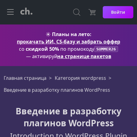
Войти
☀️
Планы на лето:
прокачать ИИ, CS-базу и забрать оффер
со
скидкой 50%
по промокоду
SUMMER26
— активируй
на странице пакетов
Главная страница
Категория wordpress
Введение в разработку плагинов WordPress
Введение в разработку
плагинов WordPress
Introduction to WordPress Plugin