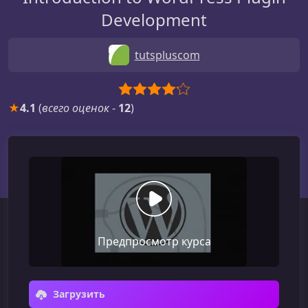
Development
tutspluscom
★
4.1
(
всего оценок
-
12
)
Предпросмотр курса
Загрузить