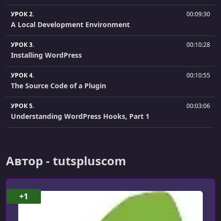
УРОК 2.
00:09:30
A Local Development Environment
УРОК 3.
00:10:28
Installing WordPress
УРОК 4.
00:10:55
The Source Code of a Plugin
УРОК 5.
00:03:06
Understanding WordPress Hooks, Part 1
УРОК 6.
00:06:05
Understanding WordPress Hooks, Part 2
Автор - tutspluscom
УРОК 7.
00:02:52
Planning Our Plugin
+1
УРОК 8.
00:07:33
Starting the Plugin