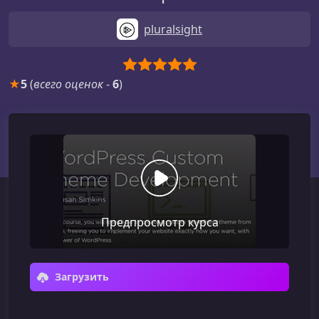
pluralsight
★
5
(
всего оценок
-
6
)
Предпросмотр курса
Загрузить