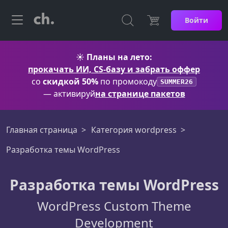
Войти
☀️
Планы на лето:
прокачать ИИ, CS-базу и забрать оффер
со
скидкой 50%
по промокоду
SUMMER26
— активируй
на странице пакетов
Главная страница
Категория wordpress
Разработка темы WordPress
Разработка темы WordPress
WordPress Custom Theme
Development