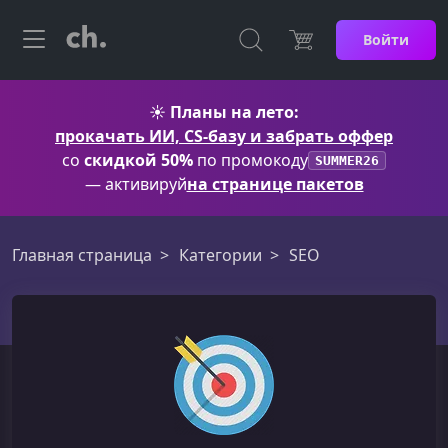
Войти
☀️
Планы на лето:
прокачать ИИ, CS-базу и забрать оффер
со
скидкой 50%
по промокоду
SUMMER26
— активируй
на странице пакетов
Главная страница
Категории
SEO