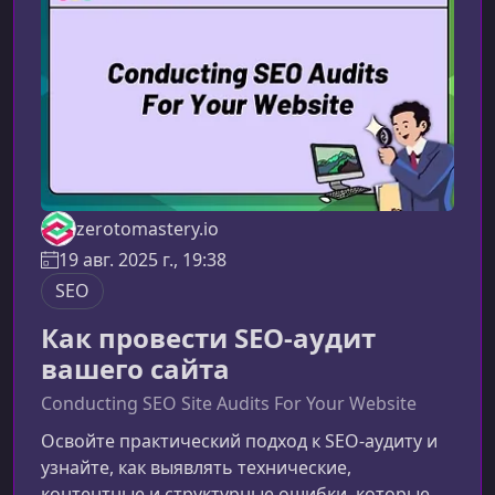
поисковые системы теряют связь между
старым и н
zerotomastery.io
19 авг. 2025 г., 19:38
SEO
Как провести SEO-аудит
вашего сайта
Conducting SEO Site Audits For Your Website
Освойте практический подход к SEO-аудиту и
узнайте, как выявлять технические,
контентные и структурные ошибки, которые