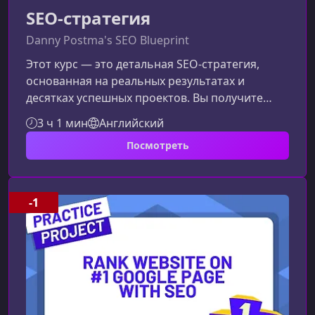
SEO-стратегия
Danny Postma's SEO Blueprint
Этот курс — это детальная SEO-стратегия,
основанная на реальных результатах и
десятках успешных проектов. Вы получите
пошаговую систему, которая поможет
3 ч 1 мин
Английский
выводить сайты в топ Google даже в
Посмотреть
конкурентных нишах.Что вы узнаете на
курсеКурс создан для тех, кто хочет уверенно
продвигать сайты — свои или клиентские — и
получать прогнозируемые результаты.Как
-1
строится современная SEO-стратегия на 2024–
2025 годыКак проводить глубокий анализ
конкурентовКак с