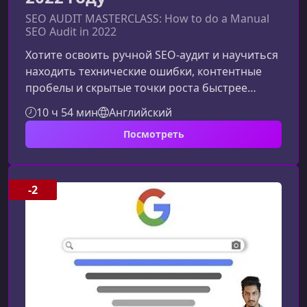
SEO AUDIT MASTERCLASS: How to do a Manual
SEO Audit in 2022
Хотите освоить ручной SEO-аудит и научиться
находить технические ошибки, контентные
пробелы и скрытые точки роста быстрее
конкурентов? Этот курс создан именно для
10 ч 54 мин
Английский
того, чтобы дать вам чёткий, практический и
Посмотреть
измеримый подход к анализу сайта
вручную.Что делает ручной SEO-аудит таким
важнымВ эпоху постоянных обновлений
алгоритмов и растущей конкуренции ручной
-2
аудит позволяет увидеть то, что пропускают
автоматизированные инструменты. Он
помогает н