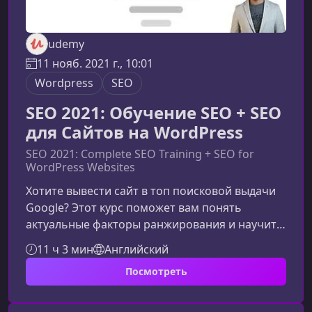
udemy
11 нояб. 2021 г., 10:01
Wordpress
SEO
SEO 2021: Обучение SEO + SEO
для Сайтов на WordPress
SEO 2021: Complete SEO Training + SEO for
WordPress Websites
Хотите вывести сайт в топ поисковой выдачи
Google? Этот курс поможет вам понять
актуальные факторы ранжирования и научит
применять SEO‑техники, которые работают в
11 ч 3 мин
Английский
2021 году и позже. Программа особенно
Посмотреть
полезна владельцам сайтов на WordPress,
начинающим SEO‑специалистам и тем, кто
хочет улучшить позиции своего проекта в