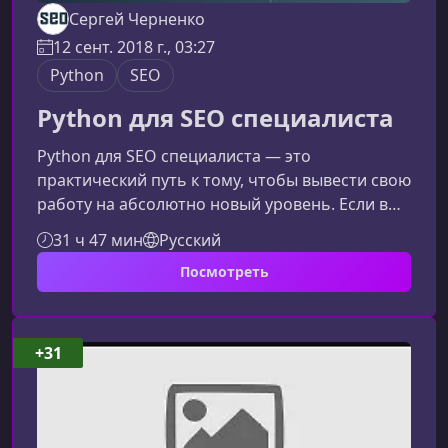
Сергей Черненко
12 сент. 2018 г., 03:27
Python
SEO
Python для SEO специалиста
Python для SEO специалиста — это
практический путь к тому, чтобы вывести свою
работу на абсолютно новый уровень. Если вы
устали выполнять рутинные задачи вручную,
31 ч 47 мин
Русский
хотите масштабировать SEO‑процессы и
Посмотреть
работать быстрее конкурентов, то освоение
Python станет вашим главным
преимуществом. Курс создан специально под
реальные SEO‑задачи и помогает применять
+31
знания с первого дня.Почему SEO специалисту
нужен PythonАлгоритмы поисковых систем
усложняются