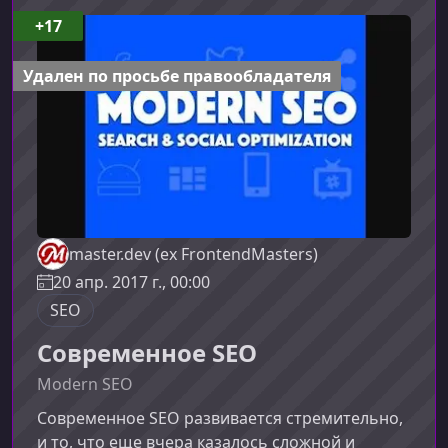
владельцев сайтов, специалистов по
+17
маркетингу и всех, кто хочет научиться
управлять видимостью своего проекта в
Удален по просьбе правообладателя
поисковых системах. Благо
master.dev (ex FrontendMasters)
20 апр. 2017 г., 00:00
SEO
Современное SEO
Modern SEO
Современное SEO развивается стремительно,
и то, что еще вчера казалось сложной и