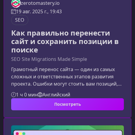
zerotomastery.io
19 авг. 2025 г., 19:43
SEO
Как правильно перенести
сайт и сохранить позиции в
поиске
SEO Site Migrations Made Simple
Грамотный перенос сайта — один из самых
сложных и ответственных этапов развития
проекта. Ошибки могут стоить вам позиций,
трафика и продаж, поэтому важно понимать
1 ч 0 мин
Английский
весь процесс от подготовки до финальной
Посмотреть
проверки. Зачем правильно переносить сайт:
ключевые SEO-рискиЛюбой перенос сайта
приводит к изменениям технических
параметров, структуры и адресов страниц.
Если эти изменения происходят без контроля,