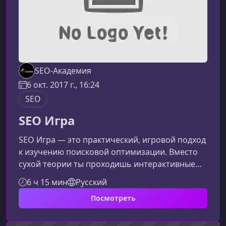
SEO-Академия
6 окт. 2017 г., 16:24
SEO
SEO Игра
SEO Игра — это практический, игровой подход
к изучению поисковой оптимизации. Вместо
сухой теории ты проходишь интерактивные
задания, которые помогают понять, как
6 ч 15 мин
Русский
работает продвижение сайтов и какие
Посмотреть
инструменты реально улучшают позиции в
поиске уже в ближайшее время.Что
представляет собой курсКурс создан для