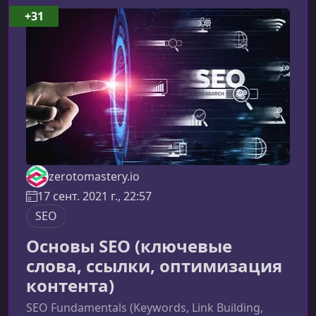
поиске.Что вы узнаете на этом курсеОбучение
+31
построено так, чтобы вы не только изучили
теорию, но и смогли применять SEO-инструм
zerotomastery.io
17 сент. 2021 г., 22:57
SEO
Основы SEO (ключевые
слова, ссылки, оптимизация
контента)
SEO Fundamentals (Keywords, Link Building,