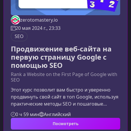
zerotomastery.io
20 мая 2024 г., 23:33
SEO
Продвижение веб-сайта на
первую страницу Google с
помощью SEO
Rank a Website on the First Page of Google with
SEO
Этот курс позволит вам быстро и уверенно
продвинуть свой сайт в топ Google, используя
практические методы SEO и пошаговые
инструкции. Материал сфокусирован на
0 ч 59 мин
Английский
реальных результатах, а не теории, поэтому
Посмотреть
вы сразу начнете применять стратегии на