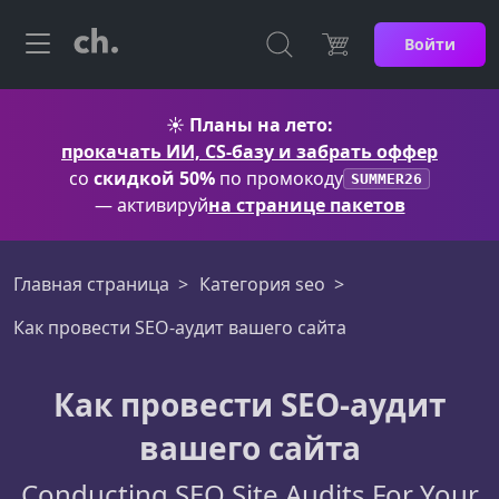
Войти
☀️
Планы на лето:
прокачать ИИ, CS-базу и забрать оффер
со
скидкой 50%
по промокоду
SUMMER26
— активируй
на странице пакетов
Главная страница
Категория seo
Как провести SEO-аудит вашего сайта
Как провести SEO-аудит
вашего сайта
Conducting SEO Site Audits For Your