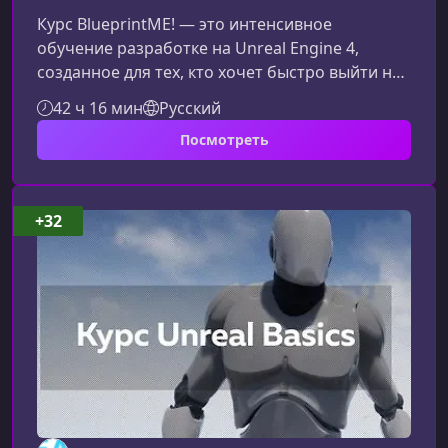
Курс BlueprintME! — это интенсивное
обучение разработке на Unreal Engine 4,
созданное для тех, кто хочет быстро выйти на
профессиональный уровень. Программа
42 ч 16 мин
Русский
сочетает практику и фундаментальные знания:
Посмотреть
вы научитесь уверенно работать с Blueprint,
проектировать архитектуру приложений и
разрабатывать полноценные игровые
механики.Почему стоит выбрать обучение
+32
BlueprintME?Курс ориентирован на быстрое
приобретение практических навыков. Вы не
просто и