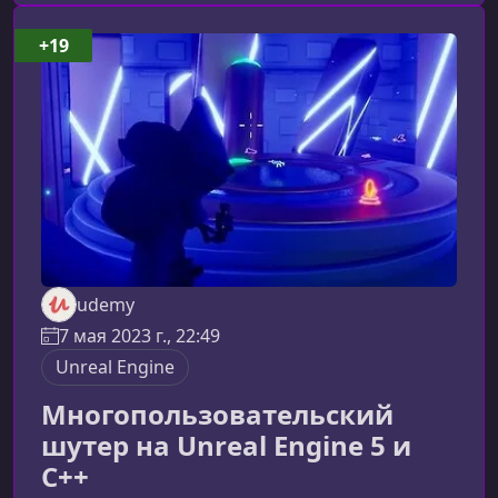
ценность курса и что именно вы получите,
обучаясь по данной программе.Кому
+19
подойдет продвинутый курс Unreal Engine
5Этот курс создан для разработчиков,
которые: уверенно в
udemy
7 мая 2023 г., 22:49
Unreal Engine
Многопользовательский
шутер на Unreal Engine 5 и
C++