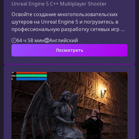
Unreal Engine 5 C++ Multiplayer Shooter
Освойте создание многопользовательских
шутеров на Unreal Engine 5 и погрузитесь в
профессиональную разработку сетевых игр на
C++. Этот курс идеально подходит тем, кто
64 ч 58 мин
Английский
хочет научиться создавать динамичные,
Посмотреть
масштабируемые и оптимизированные
онлайн‑проекты, начиная от базовых
принципов репликации до продвинутых
сетевых механик.Что вас ждет в этом
курсеКурс шаг за шагом проведет вас через
весь процесс создания полноценного
многопользовательского ш