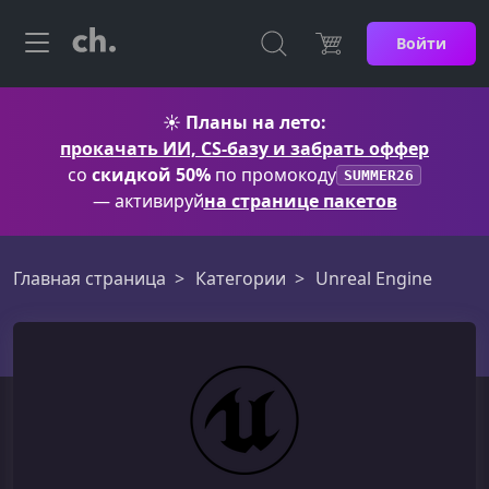
Войти
☀️
Планы на лето:
прокачать ИИ, CS-базу и забрать оффер
со
скидкой 50%
по промокоду
SUMMER26
— активируй
на странице пакетов
Главная страница
Категории
Unreal Engine