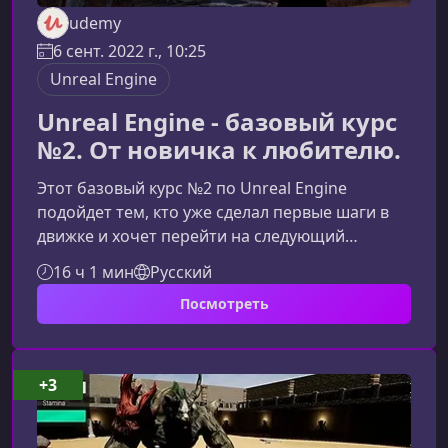
udemy
6 сент. 2022 г., 10:25
Unreal Engine
Unreal Engine - базовый курс
№2. От новичка к любителю.
Этот базовый курс №2 по Unreal Engine
подойдет тем, кто уже сделал первые шаги в
движке и хочет перейти на следующий
уровень. Вы постепенно освоите создание
16 ч 1 мин
Русский
камерных проектов, работу с коридорными
Посмотреть
уровнями и построение полноценного
игрового прохождения. Материал подается
последовательно, с акцентом на практике и
развитие ваших навыков самостоятельной
+3
разработки.Что представляет собой этот
курсКурс фокусируется на применении