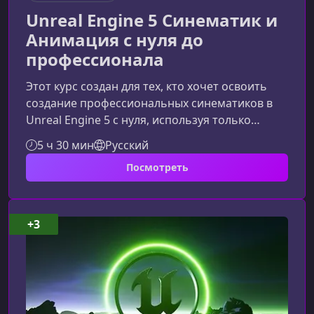
Unreal Engine 5 Синематик и
Анимация с нуля до
профессионала
Этот курс создан для тех, кто хочет освоить
создание профессиональных синематиков в
Unreal Engine 5 с нуля, используя только
бесплатные ресурсы и практические
5 ч 30 мин
Русский
инструменты. Вы шаг за шагом пройдёте весь
Посмотреть
путь — от пустого проекта до финального
кинематографичного рендера.Чему вы
научитесьОбучение выстроено максимально
практично: каждый блок курса направлен на
+3
развитие конкретного навыка, необходимого
для создания профессионального
синематика.Ра