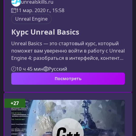
unrealskills.ru
11 мар. 2020 г., 15:58
Unreal Engine
Курс Unreal Basics
Unreal Basics — это стартовый курс, который
поможет вам уверенно войти в работу с Unreal
Engine 4: разобраться в интерфейсе, контенте,
материалах, освещении и визуальном
10 ч 45 мин
Русский
программировании на Blueprints. Подойдёт
Посмотреть
новичкам и тем, кто уже начал, но запутался в
базовых инструментах.Что вы изучите на
курсеКурс выстроен по принципу
постепенного погружения: от установки
+27
движка до создания собственной логики и
работы с полноценной сценой. Такой подход