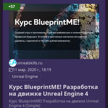
собой курсКурс строится вокруг практической
+57
разработки шутера от третьего лица —
ShootThemUp. На каждом этапе вы будете из
unrealskills.ru
11 мар. 2020 г., 18:19
Unreal Engine
Курс BlueprintME! Разработка
на движке Unreal Engine 4
Курс BlueprintME! Разработка на движке Unreal
Engine 4 (Simple)