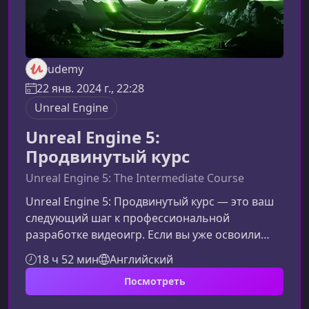
udemy
22 янв. 2024 г., 22:28
Unreal Engine
Unreal Engine 5:
Продвинутый курс
Unreal Engine 5: The Intermediate Course
Unreal Engine 5: Продвинутый курс — это ваш
следующий шаг к профессиональной
разработке видеоигр. Если вы уже освоили
основы UE5 и хотите углубиться в реальные
18 ч 52 мин
Английский
производственные практики, системное
Посмотреть
мышление и продвинутые инструменты
движка, этот материал поможет вам понять