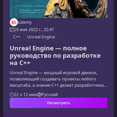
udemy
29 мая 2022 г., 22:41
C++
Unreal Engine
Unreal Engine — полное
руководство по разработке
на С++
Unreal Engine — мощный игровой движок,
позволяющий создавать проекты любого
масштаба, а знание C++ делает разработчика
максимально гибким и конкурентоспособным.
22 ч 12 мин
Русский
В этом курсе вы пройдёте путь от базовых
Посмотреть
принципов C++ в Unreal до продвинутых
систем движка, создавая полноценную игру по
мере изучения материала.Что представляет