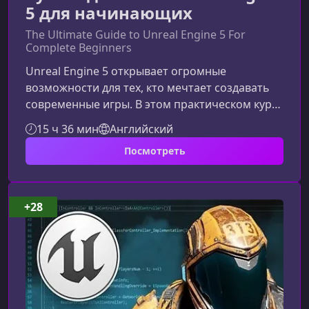
5 для начинающих
The Ultimate Guide to Unreal Engine 5 For
Complete Beginners
Unreal Engine 5 открывает огромные
возможности для тех, кто мечтает создавать
современные игры. В этом практическом курсе
вы шаг за шагом освоите ключевые
15 ч 36 мин
Английский
инструменты и технологии, даже если вы
Посмотреть
полный новичок. Материал построен так,
чтобы обучение было увлекательным,
простым и полезным — вы не только
разберётесь в UE5, но и создадите
+28
собственный 3D‑платформер.Что вы изучите в
процессе обученияКурс построен вокруг
создания реального игрового пр