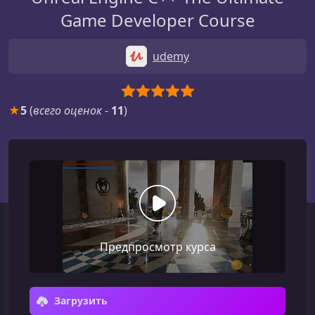
Game Developer Course
udemy
★
5
(
всего оценок
-
11
)
Предпросмотр курса
Загрузить