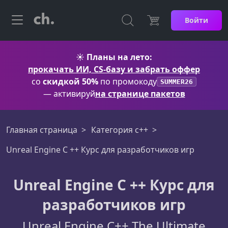
Войти
☀️
Планы на лето:
прокачать ИИ, CS-базу и забрать оффер
со
скидкой 50%
по промокоду
SUMMER26
— активируй
на странице пакетов
Главная страница
Категория c++
Unreal Engine C ++ Курс для разработчиков игр
Unreal Engine C ++ Курс для
разработчиков игр
Unreal Engine C++ The Ultimate