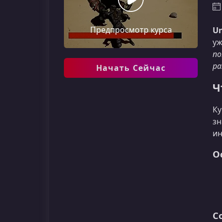
Предпросмотр курса
Un
уж
по
ра
Начать Сейчас
Ч
Ку
зн
ин
О
С