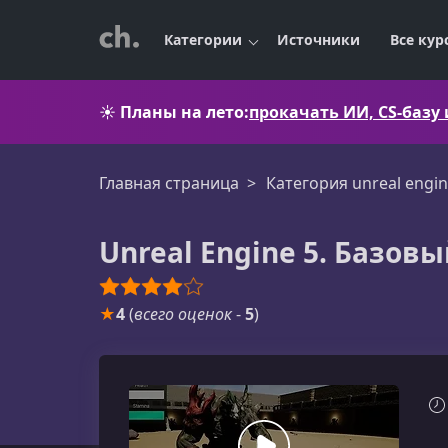
Категории
Источники
Все кур
☀️
Планы на лето:
прокачать ИИ, CS-базу
Главная страница
Категория unreal engi
Unreal Engine 5. Базовы
★
4
(
всего оценок
-
5
)