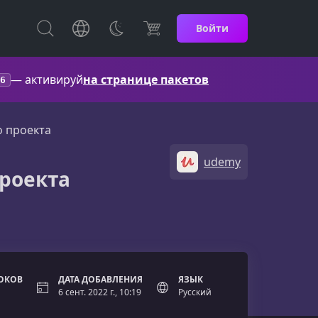
Войти
— активируй
на странице пакетов
6
о проекта
udemy
проекта
ОКОВ
ДАТА ДОБАВЛЕНИЯ
ЯЗЫК
6 сент. 2022 г., 10:19
Русский