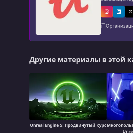
программиров
авторов: мат
Instagram
Linked
X
Организац
Другие материалы в этой 
Unreal Engine 5: Продвинутый курс
Многопольз
Unre