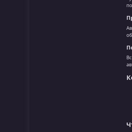
по
П
Ав
об
П
Вс
ав
К
Ч