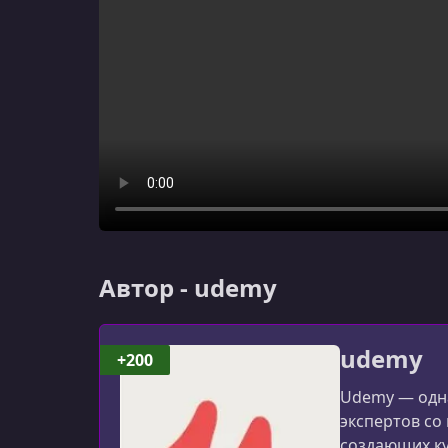
Автор - udemy
udemy
+200
Udemy — одна
экспертов со
создающих к