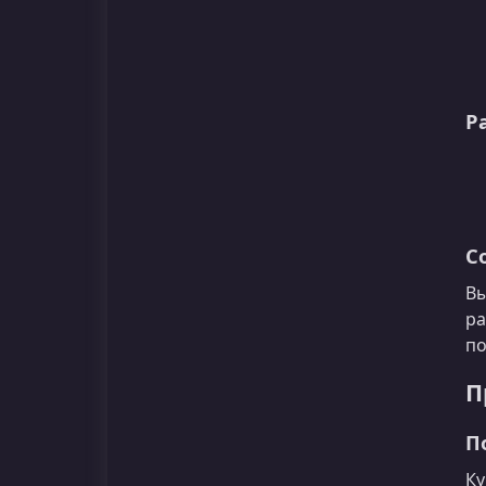
Р
С
Вы
ра
по
П
П
Ку