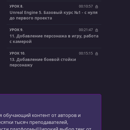
УРОК 8.
00:10:57
Unreal Engine 5. Базовый курс №1 - с нуля
до первого проекта
УРОК 9.
00:21:47
11. Добавление персонажа в игру, работа
с камерой
УРОК 10.
00:15:15
13. Добавление боевой стойки
персонажу
УРОК 11.
00:13:08
14. Разделение анимации. Ограничение
движения камеры и обзор редактора
анимации
УРОК 12.
00:17:08
15. Добавление оружия по умолчанию
 обучающий контент от авторов и
персонажу
есятки тысяч преподавателей,
ости платформыШирокий выбор тем: от
УРОК 13.
00:11:07