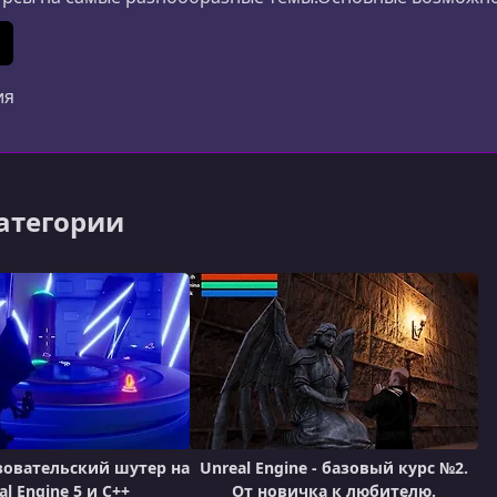
ания и дизайна до маркетинга, психологии и личной 
ериалы создаются специалистами из разных стран.Удоб
In
 (Twitter)
ия
категории
овательский шутер на
Unreal Engine - базовый курс №2.
al Engine 5 и C++
От новичка к любителю.