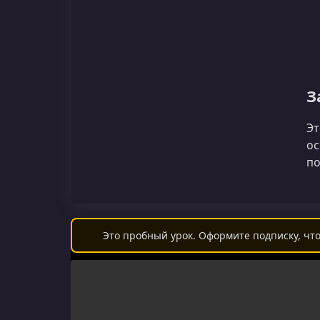
З
Эт
ос
по
Это пробный урок. Оформите подписку, что