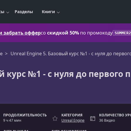
сы
Разделы
Книги
 и забрать оффер
со
скидкой 50%
по промокоду
SUMMER2
ne
Unreal Engine 5. Базовый курс №1 - с нуля до первог
й курс №1 - с нуля до первого 
ПРОДОЛЖИТЕЛЬНОСТЬ
КАТЕГОРИЯ
КОЛИЧЕСТВО УР
9 ч 47 мин
Unreal Engine
36 Видео