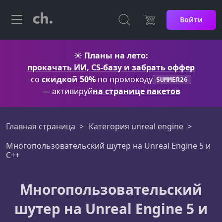
Войти
☀️
Планы на лето:
прокачать ИИ, CS-базу и забрать оффер
со
скидкой 50%
по промокоду
SUMMER26
— активируй
на странице пакетов
Главная страница
Категория unreal engine
Многопользовательский шутер на Unreal Engine 5 и
C++
Многопользовательский
шутер на Unreal Engine 5 и