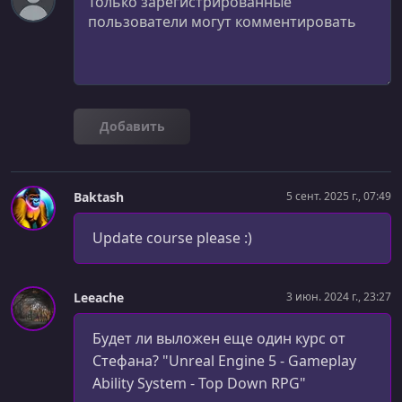
Project Creation
УРОК 27.
00:07:21
Testing an Online Session
УРОК 28.
00:07:38
Добавить
Assets
УРОК 29.
00:22:49
Retargeting Animations
Baktash
5 сент. 2025 г., 07:49
УРОК 30.
00:04:40
Update course please :)
Blaster Character
УРОК 31.
00:08:08
Camera and Spring Arm
Leeache
3 июн. 2024 г., 23:27
УРОК 32.
00:13:08
Будет ли выложен еще один курс от
Character Movement
Стефана? "Unreal Engine 5 - Gameplay
Ability System - Top Down RPG"
УРОК 33.
00:22:24