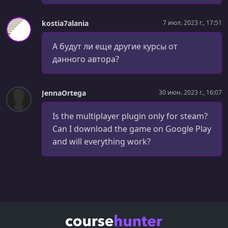
Animation Blueprint
kostia7alania
7 июл. 2023 г., 17:51
УРОК 34.
00:24:38
Seamless Travel and Lobby
А будут ли еще другие курсы от
УРОК 35.
00:22:48
данного автора?
Network Role
УРОК 36.
00:15:51
JennaOrtega
30 июн. 2023 г., 16:07
Weapon Class
Is the multiplayer plugin only for steam?
УРОК 37.
00:11:09
Can I download the game on Google Play
Pickup Widget
and will everything work?
УРОК 38.
00:25:50
Variable Replication
УРОК 39.
00:25:39
Equipping Weapons
УРОК 40.
00:20:07
Remote Procedure Calls