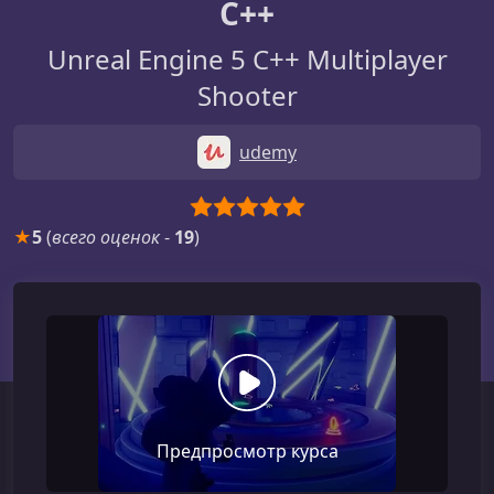
C++
Unreal Engine 5 C++ Multiplayer
Shooter
udemy
★
5
(
всего оценок
-
19
)
Предпросмотр курса