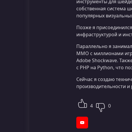
инструменты для шейде
собственная система ш
популярных визуальных
Позже я присоединился 
инфраструктурой и инс
Параллельно я занимал
MMO с миллионами игро
Adobe Shockwave. Такж
с PHP на Python, что по
Сейчас я создаю техни
производительности и 
4
0
YouTube