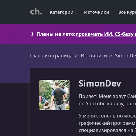
Категории
Источники
Все кур
☀️
Планы на лето:
прокачать ИИ, CS-базу
Главная страница
Источники
SimonDe
SimonDev
Привет! Меня зовут Сай
по YouTube‑каналу, на 
У меня степень по инфо
графический программис
специализировался на 