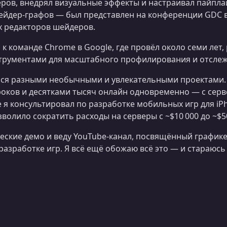
ров, внедрял визуальные эффекты и настраивал пайпла
ейдер-графов — был представлен на конференции GDC в 
 редакторов шейдеров.
к команде Chrome в Google, где провёл около семи лет
трументами для масштабного профилирования и отслеж
ся разными необычными и увлекательными проектами. 
ков и десятками тысяч онлайн одновременно — с серве
е я консультировал по разработке мобильных игр для i
зволило сократить расходы на серверы с ~$10 000 до ~$5
ческие демо и веду YouTube‑канал, посвящённый график
разработке игр. Я всё ещё обожаю всё это — и стараюс