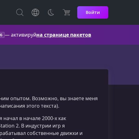
Войти
— активируй
на странице пакетов
6
тним опытом. Возможно, вы знаете меня
аписания этого текста).
 начал в начале 2000-х как
tion 2. В индустрии игр я
зрабатывал собственные движки и