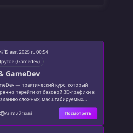
v
5 авг. 2025 г., 00:54
Другое (Gamedev)
s & GameDev
ameDev — практический курс, который
ренно перейти от базовой 3D‑графики в
созданию сложных, масштабируемых
в. Это путь от первых рендеров до
льной разработки с использованием
Английский
Посмотреть
 подходов к оптимизации, стримингу
итектуре игр.Что представляет собой