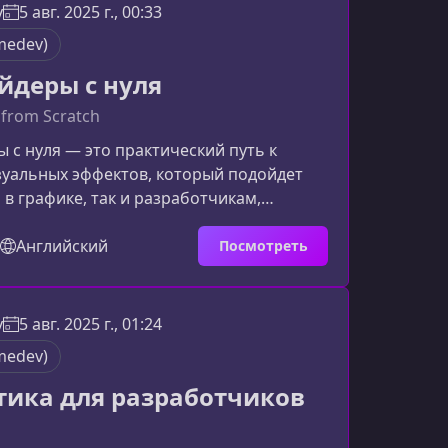
s & GameDevКурс построен так, чтобы вы
v
5 авг. 2025 г., 00:33
 шагом осваивать всё более сложные
medev)
ключевых к
йдеры с нуля
 from Scratch
 с нуля — это практический путь к
зуальных эффектов, который подойдет
 в графике, так и разработчикам,
глубже понять работу GPU. Вы узнаете,
ь реалистичные материалы, сложные
Английский
Посмотреть
 поверхности и визуальные эффекты
с помощью чистой математики.Чему вы
 курсеПрограмма курса фокусируется на
v
5 авг. 2025 г., 01:24
ыках, которые можно сразу применять в
medev)
гр, интер
ика для разработчиков