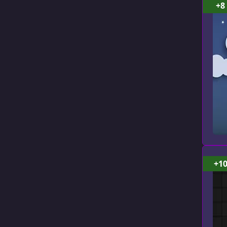
+8
+1