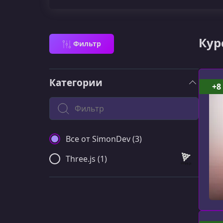
Кур
Фильтр
Категории
+8
Поиск по категории
Все от SimonDev (3)
Three.js (1)