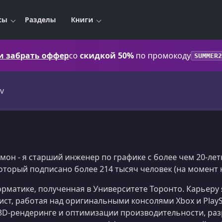
сы
Разделы
Книги
 и забрать оффер
со
скидкой 50%
по промокоду
SUMMER2
v
мон - я старший инженер по графике с более чем 20-ле
который подписано более 214 тысяч человек (на момент н
рматике, полученная в Университете Торонто. Карьеру я
т, работая над оригинальными консолями Xbox и PlaySta
3D‑рендеринге и оптимизации производительности, ра