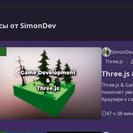
сы от SimonDev
SimonDe
Three.js
Three.j
Three.js & G
помогает уве
браузере к 
игровых миро
профессиона
47 ч 38 мин
современных
данных и арх