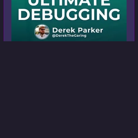
ardanlabs.com
9 окт. 2023 г., 22:26
Golang (Google Go)
Высший уровень отладки
Ultimate Debugging
Высший уровень отладки — это экспертный
курс для тех, кто хочет вывести навыки
диагностики и устранения ошибок на
качественно новый уровень. Вы научитесь
10 ч 15 мин
Английский
эффективно работать с инструментами
Посмотреть
анализа, ускорять процесс поиска проблем и