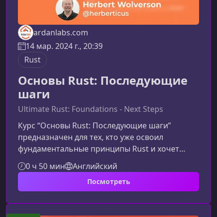
ardanlabs.com
14 мар. 2024 г., 20:39
Rust
Основы Rust: Последующие
шаги
Ultimate Rust: Foundations - Next Steps
Курс “Основы Rust: Последующие шаги”
предназначен для тех, кто уже освоил
фундаментальные принципы Rust и хочет
углубить свои знания, расширить навыки и
0 ч 50 мин
Английский
вывести собственные проекты на новый
Посмотреть
уровень. Этот материал поможет понять, что
изучать дальше, на какие аспекты языка
обратить внимание и как продолжить