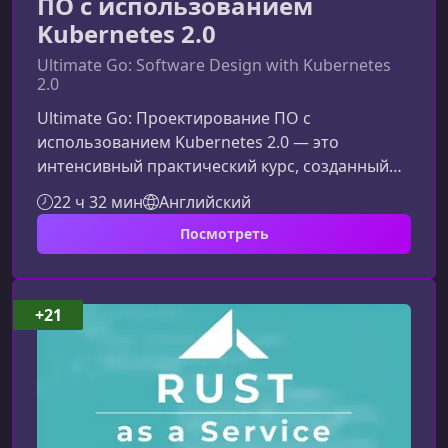
ПО с использованием
Kubernetes 2.0
Ultimate Go: Software Design with Kubernetes
2.0
Ultimate Go: Проектирование ПО с
использованием Kubernetes 2.0 — это
интенсивный практический курс, созданный
для разработчиков, которые хотят глубже
22 ч 32 мин
Английский
понять архитектуру сервисов на Go, освоить
Посмотреть
DDD, Data Oriented Architecture и уверенно
работать с Kubernetes. Основные
преимущества курсаКурс подчёркивает
ключевые навыки и реальные выгоды,
+21
которые участники получают с первых
занятий.Практика с первого дня: обучение
основано на разработке реального к