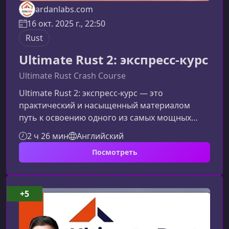
ardanlabs.com
16 окт. 2025 г., 22:50
Rust
Ultimate Rust 2: экспресс-курс
Ultimate Rust Crash Course
Ultimate Rust 2: экспресс-курс — это
практический и насыщенный материалом
путь к освоению одного из самых мощных
современных языков. Курс создан для тех, кто
2 ч 26 мин
Английский
хочет быстро и уверенно войти в экосистему
Посмотреть
Rust, научиться писать безопасный и
высокопроизводительный код и понять, чем
Rust отличается от других языков
программирования.Почему этот курс
+5
выделяетсяОбновляемый, практико-
ориентированный и сфокусированный на
ключевых концепциях, курс поможет