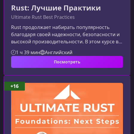
Rust: Лучшие Практики
Ultimate Rust Best Practices
Rust продолжает набирать популярность
благодаря своей надежности, безопасности и
высокой производительности. В этом курсе вы
узнаете лучшие практики, которые помогут
1 ч 39 мин
Английский
вам эффективно применять язык в реальных
Посмотреть
проектах, избегать ошибок и выстраивать
устойчивый рабочий процесс.Что вы узнаете в
этом курсеКурс сфокусирован на
систематизации вашего подхода к разработке
+16
на Rust. Вы изучите инструменты и методы,
которые позволяют писать предсказуемый,