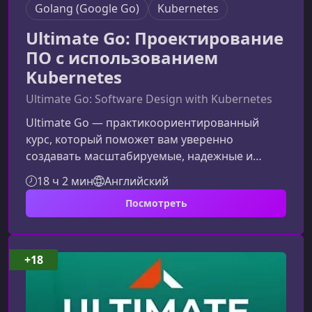
Golang (Google Go)
Kubernetes
Ultimate Go: Проектирование
ПО с использованием
Kubernetes
Ultimate Go: Software Design with Kubernetes
Ultimate Go — практикоориентированный
курс, который поможет вам уверенно
создавать масштабируемые, надежные и
поддерживаемые сервисы на Go, применяя
18 ч 2 мин
Английский
Domain‑Driven Design, Data‑Oriented
Посмотреть
Architecture и глубокую интеграцию с
Kubernetes. Курс построен вокруг реальной
инженерной практики и непосредственной
работы с инструктором Биллом Кеннеди.Чему
+18
вы научитесьПрограмма курса сфокусирована
на навыках, которые необходимы инженерам
для построения прод