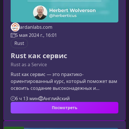
ardanlabs.com
5 мая 2024 г., 16:01
Rust
Rust как сервис
Rust as a Service
Rust как сервис — это практико-
ориентированный курс, который поможет вам
освоить создание высоконадежных и
масштабируемых сервисов на Rust. Вы
6 ч 13 мин
Английский
узнаете, как строить производительные
Посмотреть
серверные приложения, интегрировать их в
современные архитектуры и готовить к
промышленной эксплуатации.Чему вы