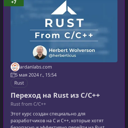
научитесьКурс последовательно проводит вас
+7
через ключевые аспекты разработки сервисов
на Rust — от структурирования кода до деплоя
в контейнеризированные
ardanlabs.com
5 мая 2024 г., 15:54
Rust
Переход на Rust из C/C++
Rust from C/C++
Этот курс создан специально для
разработчиков на C и C++, которые хотят
безопасно и эффективно перейти на Rust.