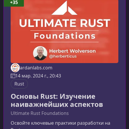
развитие в экосистеме Rust.Что вы освоите
+35
после прохождения курсаЭтот курс расширяет
базовые знания, полученные в “Основы Rust”,
и помогает
ardanlabs.com
14 мар. 2024 г., 20:43
Rust
Основы Rust: Изучение
наиважнейших аспектов
Ultimate Rust Foundations
Освойте ключевые практики разработки на