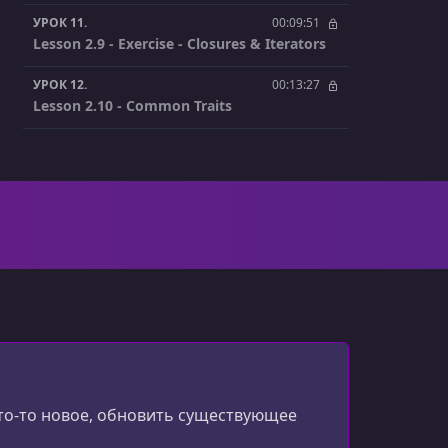
УРОК 11.
00:09:51
Lesson 2.9 - Exercise - Closures & Iterators
УРОК 12.
00:13:27
Lesson 2.10 - Common Traits
УРОК 13.
00:10:21
Lesson 2.11 - Exercise - Traits
УРОК 14.
00:08:29
Lesson 2.12 - Creating Errors
УРОК 15.
00:11:45
Lesson 2.13 - Handling Errors
УРОК 16.
00:07:51
Lesson 2.14 - Exercise - Errors
УРОК 17.
00:10:41
что-то новое, обновить существующее
Lesson 2.15 - Unit Tests