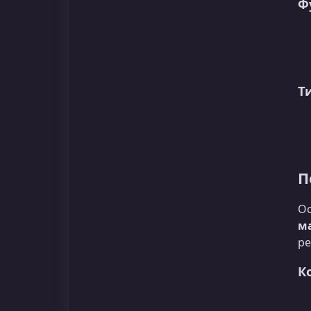
Ф
Т
П
Ос
м
ре
К