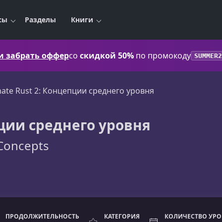
сы
Разделы
Книги
 и забрать оффер
со
скидкой 50%
по промокоду
SUMMER2
mate Rust 2: Концепции среднего уровня
пции среднего уровня
 Concepts
ПРОДОЛЖИТЕЛЬНОСТЬ
КАТЕГОРИЯ
КОЛИЧЕСТВО УР