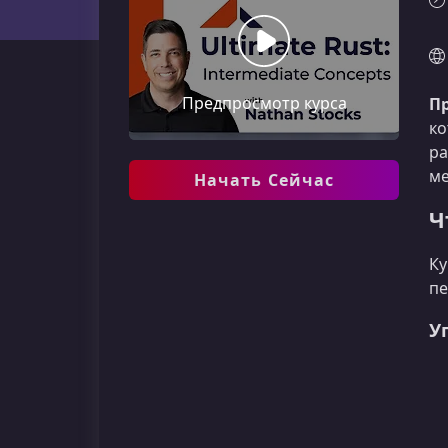
Предпросмотр курса
П
ко
ра
ме
Начать Сейчас
Ч
Ку
пе
У