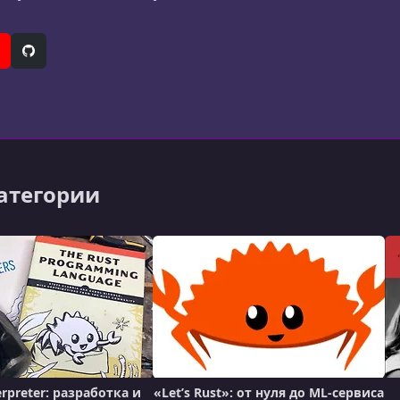
er)
ouTube
GitHub
категории
erpreter: разработка и
«Let’s Rust»: от нуля до ML-сервиса