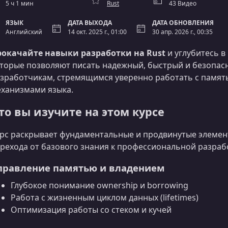
5 ч 1 мин
Rust
43 Видео
ЯЗЫК
ДАТА ВЫХОДА
ДАТА ОБНОВЛЕНИЯ
Английский
14 окт. 2025 г., 01:00
30 апр. 2026 г., 00:35
рокачайте навыки разработки на Rust
и углубитесь в
торые позволяют писать надежный, быстрый и безопасн
зработчикам, стремящимся уверенно работать с памят
ханизмами языка.
то вы изучите на этом курсе
рс раскрывает фундаментальные и продвинутые элемен
рехода от базового знания к профессиональной разраб
правление памятью и владением
Глубокое понимание ownership и borrowing
Работа с жизненным циклом данных (lifetimes)
Оптимизация работы со стеком и кучей