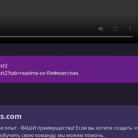
ust2
ust2?tab=readme-ov-file#exercises
bs.com
и опыт - ВАШИ преимущества! Если вы хотите создать 
обучить свою команду, мы можем помочь.