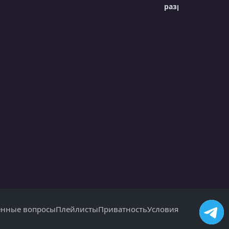
разработчика
Lesson 2.23 - Exercise - Threads & Channels
УРОК 26.
00:01:56
Lesson 3.1 - Project Overview
УРОК 27.
00:02:55
Lesson 3.2 - Configuration
УРОК 28.
00:01:05
Lesson 3.3 - Engine Initialization
УРОК 29.
00:02:42
Lesson 3.4 - Game State
УРОК 30.
00:02:13
Lesson 3.5 - Game Logic Function
УРОК 31.
00:06:46
Lesson 3.6 - Sprites
енные вопросы
Плейлисты
Приватность
Условия
УРОК 32.
00:10:05