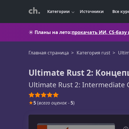
Категории
Источники
Все кур
☀️
Планы на лето:
прокачать ИИ, CS-базу
Главная страница
Категория rust
Ulti
Ultimate Rust 2: Конце
Ultimate Rust 2: Intermediate
★
5
(
всего оценок
-
5
)