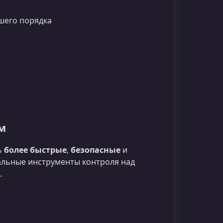
шего порядка
м
ь
более быстрые
,
безопасные
и
альные инструменты контроля над
.