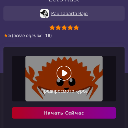
Pau Labarta Bajo
★
5
(
всего оценок
-
18
)
Предпросмотр курса
Начать Сейчас