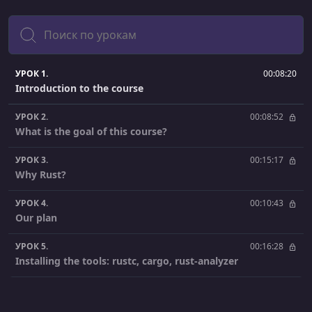
Поиск
УРОК 1.
00:08:20
Introduction to the course
УРОК 2.
00:08:52
What is the goal of this course?
УРОК 3.
00:15:17
Why Rust?
УРОК 4.
00:10:43
Our plan
УРОК 5.
00:16:28
Installing the tools: rustc, cargo, rust-analyzer
УРОК 6.
00:21:04
How to generate and run the binaries