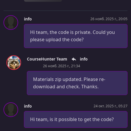
Goals for today
УРОК 28.
00:05:08
info
26 нояб. 2025 г., 20:05
Tip -> devcontainers
УРОК 29.
00:05:55
Hi team, the code is private. Could you
Add 2 entry points, one for training, one for REST API
please upload the code?
УРОК 30.
00:02:35
Questions and answers
CourseHunter Team
info
26 нояб. 2025 г., 21:34
УРОК 31.
00:19:55
Building a minimal API with health endpoint - Part 1
Materials zip updated. Please re-
УРОК 32.
00:10:25
download and check. Thanks.
Building a minimal API with health endpoint - Part 2
УРОК 33.
00:22:20
info
24 окт. 2025 г., 05:27
Adding a predict endpoint to our REST API
Hi team, is it possible to get the code?
УРОК 34.
00:02:34
Tip -> How to break a large problem into smaller (easier)