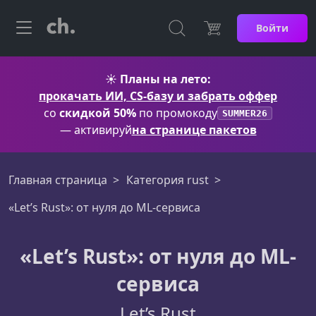
Войти
☀️
Планы на лето:
прокачать ИИ, CS-базу и забрать оффер
со
скидкой 50%
по промокоду
SUMMER26
— активируй
на странице пакетов
Главная страница
Категория rust
«Let’s Rust»: от нуля до ML-сервиса
«Let’s Rust»: от нуля до ML-
сервиса
Let’s Rust