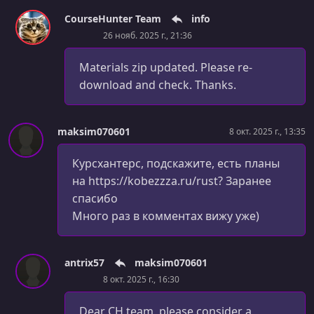
ones
CourseHunter Team
info
УРОК 35.
00:23:37
26 нояб. 2025 г., 21:36
Download model artifact from AWS S3 bucket
Materials zip updated. Please re-
УРОК 36.
00:17:27
download and check. Thanks.
Refactorings -> Break our lib.rs into separate files
УРОК 37.
00:11:24
maksim070601
8 окт. 2025 г., 13:35
Adding CLI parameters for training using Clap
Курсхантерс, подскажите, есть планы
УРОК 38.
00:07:39
Loading the model from S3 into memory
на https://kobezzza.ru/rust? Заранее
спасибо
УРОК 39.
00:21:03
Много раз в комментах вижу уже)
Adding model to the AppState so we can use it in our
predict functions - Part 1
antrix57
maksim070601
УРОК 40.
00:07:46
Adding model to the AppState so we can use it in our
8 окт. 2025 г., 16:30
predict functions - Part 2
Dear CH team, please consider a