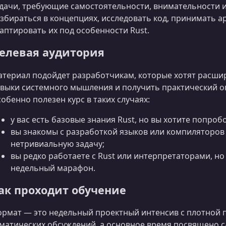
дачи, требующие самостоятельности, внимательности 
збираться в концепциях, исследовать код, принимать 
аптировать их под особенности Rust.
елевая аудитория
териал подойдет разработчикам, которые хотят расшир
выки системного мышления и получить практический о
обенно полезен курс в таких случаях:
у вас есть базовые знания Rust, но вы хотите попро
вы знакомы с разработкой языков или компиляторов 
нетривиальную задачу;
вы редко работаете с Rust или интерпретаторами, 
недельный марафон.
ак проходит обучение
рмат — это недельный проектный интенсив с плотной п
матических обсуждений, а основное время посвящено 