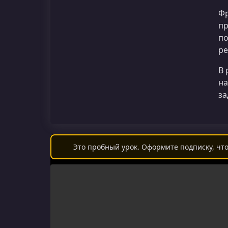
Фр
пр
по
ре
В 
на
за
Это пробный урок. Оформите подписку, что