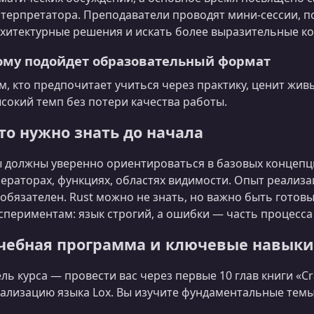
терпретатора. Преподаватели проводят мини-сессии, 
хитектурные решения и искать более выразительные кон
ому подойдет образовательный формат
м, кто предпочитает учиться через практику, ценит жи
сокий темп без потери качества работы.
то нужно знать до начала
 должны уверенно ориентироваться в базовых концеп
ераторах, функциях, областях видимости. Опыт реализ
обязателен. Rust можно не знать, но важно быть гото
спериментам: язык строгий, а ошибки — часть процесса
чебная программа и ключевые навыки
ль курса — провести вас через первые 10 глав книги «Cra
ализацию языка Lox. Вы изучите фундаментальные темы