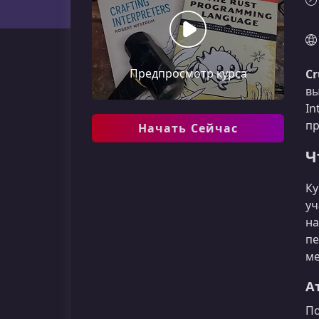
Предпросмотр курса
Cr
вы
In
пр
Начать Сейчас
Ч
Ку
уч
на
пе
ме
А
По