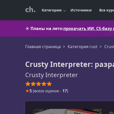
Категории
Источники
Все кур
☀️
Планы на лето:
прокачать ИИ, CS-базу
Главная страница
Категория rust
Crus
Crusty Interpreter: раз
Crusty Interpreter
★
5
(
всего оценок
-
17
)