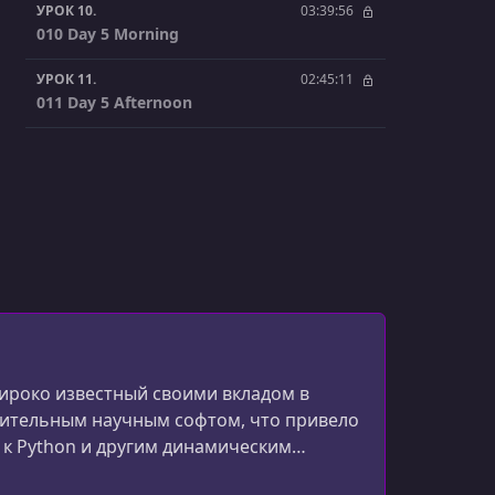
УРОК 10.
03:39:56
010 Day 5 Morning
УРОК 11.
02:45:11
011 Day 5 Afternoon
широко известный своими вкладом в
дительным научным софтом, что привело
 к Python и другим динамическим
правочную книгу по Python.С 1998 по 2005