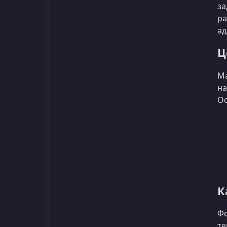
за
ра
ад
Ц
Ма
на
Ос
К
Фо
те