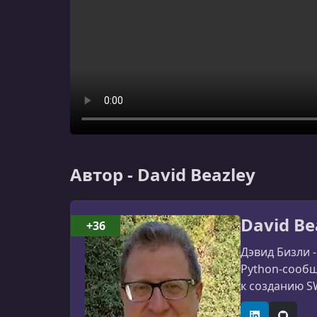
Автор - David Beazley
David Be
+36
Дэвид Бизли 
Python-сообщ
к созданию S
языкам. В 199