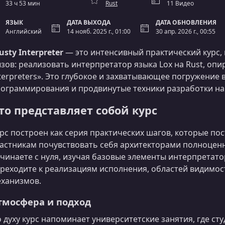
33 ч 53 мин
Rust
11 Видео
ЯЗЫК
ДАТА ВЫХОДА
ДАТА ОБНОВЛЕНИЯ
Английский
14 нояб. 2025 г., 01:00
30 апр. 2026 г., 00:55
usty Interpreter
— это интенсивный практический курс,
зов: реализовать интерпретатор языка Lox на Rust, опир
terpreters». Это глубокое и захватывающее погружение 
ограммирования и продвинутые техники разработки на 
то представляет собой курс
рс построен как серия практических шагов, которые п
астникам почувствовать себя архитекторами полноцен
чинаете с нуля, изучая базовые элементы интерпретатор
реходите к реализациям исполнения, областей видимос
ханизмов.
тмосфера и подход
 духу курс напоминает университетские занятия, где с