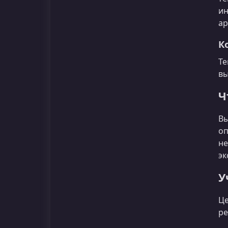
ин
ар
К
Те
вы
Ч
Вы
оп
не
эк
У
Це
ре