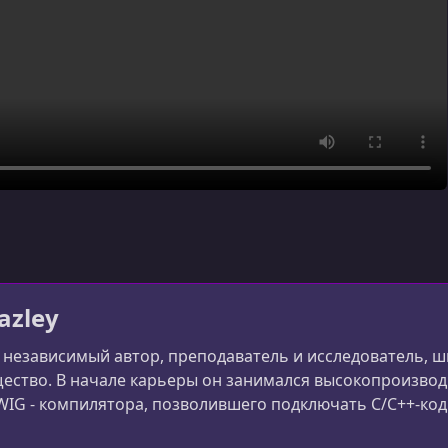
azley
- независимый автор, преподаватель и исследователь, 
ество. В начале карьеры он занимался высокопроизво
WIG - компилятора, позволившего подключать C/C++-код
9 году он написал Python Essential Reference - первую с