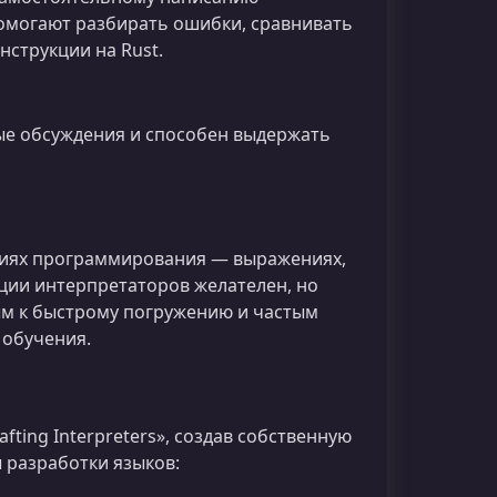
помогают разбирать ошибки, сравнивать
струкции на Rust.
вые обсуждения и способен выдержать
циях программирования — выражениях,
ации интерпретаторов желателен, но
вым к быстрому погружению и частым
 обучения.
fting Interpreters», создав собственную
 разработки языков: