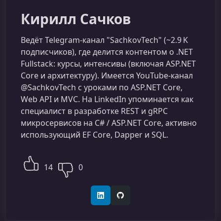
Кирилл Сачков
Ведёт Telegram-канал "SachkovTech" (~2.9 K
подписчиков), где делится контентом о .NET
Fullstack: курсы, интенсивы (включая ASP.NET
Core и архитектуру). Имеется YouTube-канал
@SachkovTech с уроками по ASP.NET Core,
Web API и MVC. На LinkedIn упоминается как
специалист в разработке REST и gRPC
микросервисов на C# / ASP.NET Core, активно
использующий EF Core, Dapper и SQL.
14
0
LinkedIn
GitHub