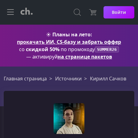
Войти
☀️
Планы на лето:
прокачать ИИ, CS-базу и забрать оффер
со
скидкой 50%
по промокоду
SUMMER26
— активируй
на странице пакетов
Главная страница
Источники
Кирилл Сачков