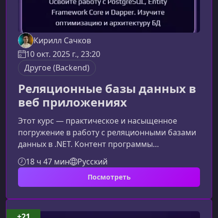
Кирилл Сачков
10 окт. 2025 г., 23:20
Другое (Backend)
Реляционные базы данных в
веб приложениях
Этот курс — практическое и насыщенное
погружение в работу с реляционными базами
данных в .NET. Контент программы
адаптирован под разработчиков, которым
18 ч 47 мин
Русский
важно уверенно владеть PostgreSQL, Entity
Посмотреть
Framework Core и Dapper, понимать
архитектурные подходы и научиться строить
высокопроизводительные решения.Что вы
изучите на этом интенсивеПрограмма
+21