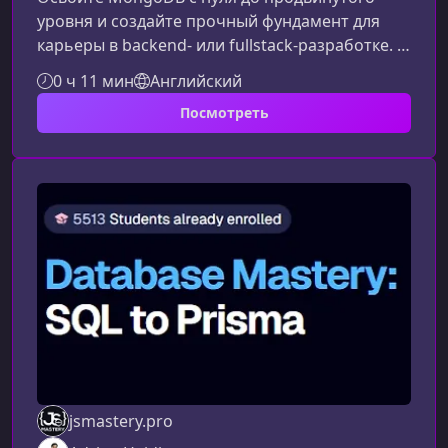
уровня и создайте прочный фундамент для
карьеры в backend- или fullstack‑разработке. В
этом материале вы узнаете, чему посвящён
0 ч 11 мин
Английский
курс «Мастер баз данных: MongoDB», какие
Посмотреть
навыки вы получите и почему NoSQL‑подход
становится ключевым в современных
веб‑приложениях.Что представляет собой
курсЭтот практико-ориентированный курс
создан для тех, кто хочет уверенно работать с
документно-ориентированными базами данны
jsmastery.pro