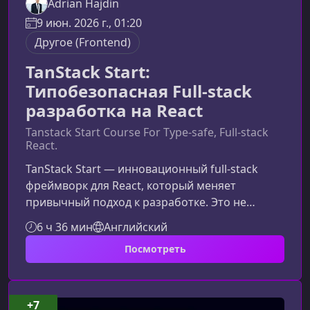
Adrian Hajdin
9 июн. 2026 г., 01:20
Другое (Frontend)
TanStack Start:
Типобезопасная Full-stack
разработка на React
Tanstack Start Course For Type-safe, Full-stack
React.
TanStack Start — инновационный full‑stack
фреймворк для React, который меняет
привычный подход к разработке. Это не
просто набор библиотек, а целостная
6 ч 36 мин
Английский
архитектура, созданная при поддержке
Посмотреть
Cloudflare, Netlify, Clerk, Convex и Neon. Курс
помогает быстро освоить технологию,
которая станет стандартом индустрии уже в
ближайшие годы.С какими проблемами
+7