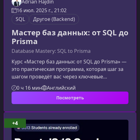
Adrian Hajdin
16 июл. 2025 г., 21:02
SQL
Другое (Backend)
Мастер баз данных: от SQL до
Prisma
Database Mastery: SQL to Prisma
Курс «Мастер баз данных: от SQL до Prisma» —
это практическая программа, которая шаг за
шагом проведёт вас через ключевые
технологии работы с реляционными базами
0 ч 16 мин
Английский
данных, современными ORM‑инструментами и
Посмотреть
созданием продвинутых backend‑приложений.
Материал ориентирован на реальные задачи
разработки и позволит вам уверенно
применять SQL, PostgreSQL, MySQL и Prisma в
+4
профессиональной среде.О курсеПрограмма
охватывает всё, что нужно для уверенной