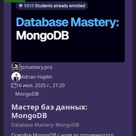
сталкиваются React‑разработчикиДаже
обладая хорошими теоретическими знаниями
и опытом работы с React
jsmastery.pro
Adrian Hajdin
16 июл. 2025 г., 21:20
MongoDB
Мастер баз данных:
MongoDB
Database Mastery: MongoDB
Освойте MongoDB с нуля до продвинутого