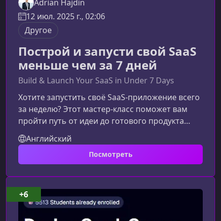
Adrian Hajdin
12 июл. 2025 г., 02:06
Другое
Построй и запусти свой SaaS
меньше чем за 7 дней
Build & Launch Your SaaS in Under 7 Days
Хотите запустить своё SaaS‑приложение всего
за неделю? Этот мастер‑класс поможет вам
пройти путь от идеи до готового продукта
максимально быстро и без лишней теории. Вы
Английский
получите только практику, проверенные
Посмотреть
подходы и чёткий план действий, который
можно сразу применить к своему проекту.Что
вы узнаете на курсеОбучение построено
вокруг полноценного процесса создания
+6
SaaS‑продукта: от проектирования и
разработки до развертывания и первых