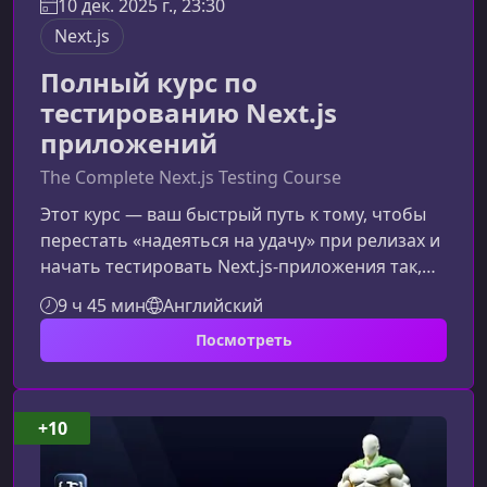
10 дек. 2025 г., 23:30
Next.js
Полный курс по
тестированию Next.js
приложений
The Complete Next.js Testing Course
Этот курс — ваш быстрый путь к тому, чтобы
перестать «надеяться на удачу» при релизах и
начать тестировать Next.js‑приложения так,
как это делают сильные middle и senior
9 ч 45 мин
Английский
разработчики. Здесь вы освоите
Посмотреть
стратегическое и практическое тестирование,
научитесь думать как инженер качества и
применять продакшен‑подходы в реальных
задачах.Что делает этот курс
+10
особеннымБольшинство курсов по
тестированию ограничиваются