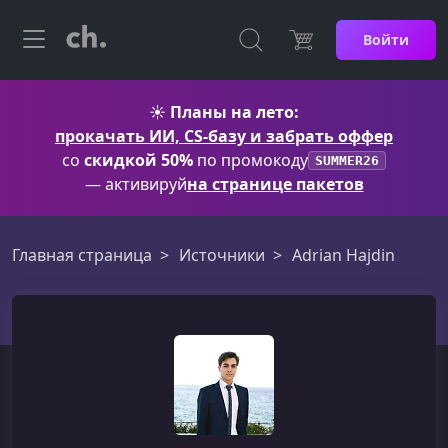
Войти
☀️
Планы на лето:
прокачать ИИ, CS-базу и забрать оффер
со
скидкой 50%
по промокоду
SUMMER26
— активируй
на странице пакетов
Главная страница
Источники
Adrian Hajdin