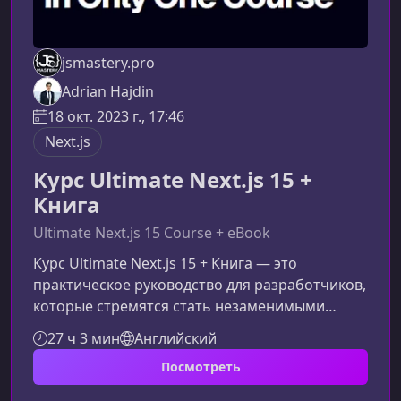
jsmastery.pro
Adrian Hajdin
18 окт. 2023 г., 17:46
Next.js
Курс Ultimate Next.js 15 +
Книга
Ultimate Next.js 15 Course + eBook
Курс Ultimate Next.js 15 + Книга — это
практическое руководство для разработчиков,
которые стремятся стать незаменимыми
специалистами и уверенно работать с
27 ч 3 мин
Английский
технологиями 2025 года. Вы уйдете от
Посмотреть
поверхностных уроков и получите глубокое
понимание Next.js 15, React и современного