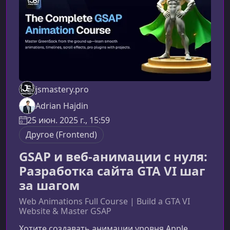
синтетическими примерами и тонной т
jsmastery.pro
Adrian Hajdin
25 июн. 2025 г., 15:59
Другое (Frontend)
GSAP и веб-анимации с нуля:
Разработка сайта GTA VI шаг
за шагом
Web Animations Full Course | Build a GTA VI
Website & Master GSAP
Хотите создавать анимации уровня Apple,