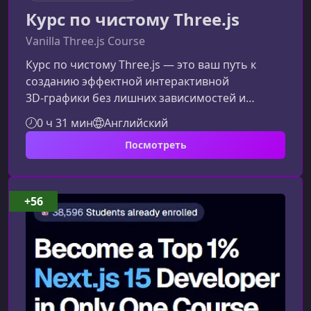
Курс по чистому Three.js
Vanilla Three.js Course
Курс по чистому Three.js — это ваш путь к
созданию эффектной интерактивной
3D‑графики без лишних зависимостей и
фреймворков. Если вы хотите быстро и
0 ч 31 мин
Английский
уверенно войти в сферу 3D‑веба, этот
Посмотреть
практический курс от JSMastery.pro станет
идеальной отправной точкой.Что вы освоите
на курсеОбучение основано на реальных
кейсах и направлено на развитие
+56
практических навыков, необходимых
современным
3D‑веб‑разработчикам.Ключевые концепции
Three.js Создани