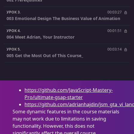
УРОК 3.
00:03:27
003 Emotional Design The Business Value of Animation
УРОК 4.
00:01:51
004 Meet Adrian, Your Instructor
УРОК 5.
00:03:14
005 Get the Most Out of This Course_
УРОК 6.
00:01:19
006 Access to a Private 24-7 Community
УРОК 7.
00:02:54
https://github.com/JavaScript-Mastery-
007 Environment Setup
Pro/ultimate-gsap-starter
https://github.com/adrianhajdin/jsm_gta_vi_lan
УРОК 8.
00:06:37
008 Our Workflow
Some dynamic features in the course materials
may not work due to limitations in saving
УРОК 9.
00:08:56
functionality. However, this does not
009 Your First Animation
significantly affect the overall course