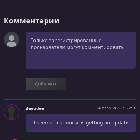
УРОК 39.
00:01:34
039 How Instagram Designs for Dopamine
Комментарии
УРОК 40.
00:02:34
Комментарий
040 How Phantom Made Crypto Feel Human with Motion
Добавить
deeodee
24 февр. 2026 г., 22:16
It seems this course is getting an update