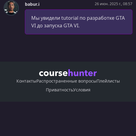
babur.i
26 июн. 2025 г., 08:57
Мы увидели tutorial по разработке GTA
VI до запуска GTA VI.
Контакты
Распространенные вопросы
Плейлисты
Приватность
Условия