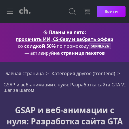
Войти
☀️
Планы на лето:
прокачать ИИ, CS-базу и забрать оффер
со
скидкой 50%
по промокоду
SUMMER26
— активируй
на странице пакетов
Главная страница
Категория другое (frontend)
GSAP и веб-анимации с нуля: Разработка сайта GTA VI
шаг за шагом
GSAP и веб-анимации с
нуля: Разработка сайта GTA