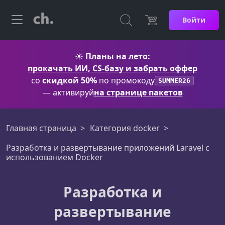
Войти
☀️
Планы на лето:
прокачать ИИ, CS-базу и забрать оффер
со
скидкой 50%
по промокоду
SUMMER26
— активируй
на странице пакетов
Главная страница
Категория docker
Разработка и развертывание приложений Laravel с
использованием Docker
Разработка и
развертывание