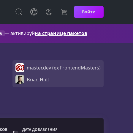
Войти
— активируй
на странице пакетов
6
master.dev (ex FrontendMasters)
Brian Holt
ОКОВ
ДАТА ДОБАВЛЕНИЯ