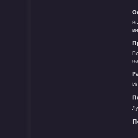
О
Вы
ви
П
По
на
Р
Ин
П
Лу
П