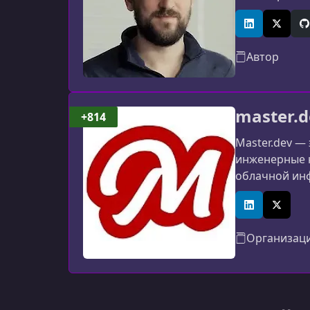
Snowflake, L
сервисы. Вне
LinkedIn
X (Twitt
G
Автор
master.d
+814
Master.dev —
инженерные н
облачной инф
платформа ра
LinkedIn
X (Twitt
Организац