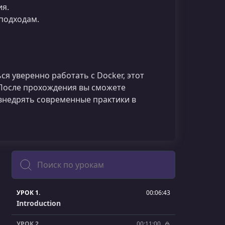
ия.
подходам.
ся уверенно работать с Docker, этот
 После прохождения вы сможете
внедрять современные практики в
Поиск
УРОК 1.
00:06:43
Introduction
УРОК 2.
00:11:00