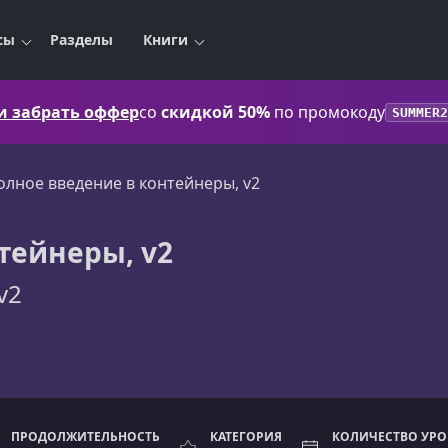
сы
Разделы
Книги
 и забрать оффер
со
скидкой 50%
по промокоду
SUMMER2
олное введение в контейнеры, v2
тейнеры, v2
v2
ПРОДОЛЖИТЕЛЬНОСТЬ
КАТЕГОРИЯ
КОЛИЧЕСТВО УР