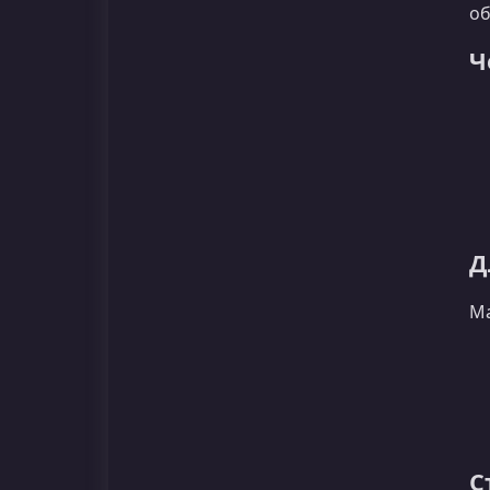
об
Ч
Д
Ма
С