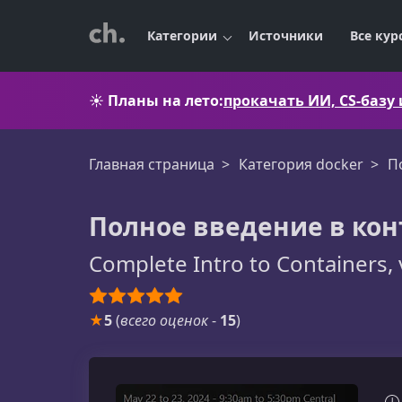
Категории
Источники
Все кур
☀️
Планы на лето:
прокачать ИИ, CS-базу
Главная страница
Категория docker
П
Полное введение в кон
Complete Intro to Containers, 
★
5
(
всего оценок
-
15
)