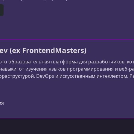
inkedIn, Microsoft и Reddit. Брайан обладает острым вз
 работы Брайан заканчивае
er)
itHub
ev (ex FrontendMasters)
 это образовательная платформа для разработчиков, к
авыки: от изучения языков программирования и веб-ра
раструктурой, DevOps и искусственным интеллектом. Ран
сширила фокус и теперь обучает разработчиков всему 
er)
ия