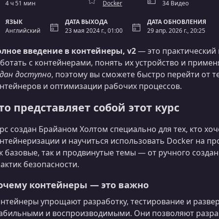
4 ч 51 мин
Docker
34 Видео
ЯЗЫК
ДАТА ВЫХОДА
ДАТА ОБНОВЛЕНИЯ
Английский
23 мая 2024 г., 01:00
29 апр. 2026 г., 20:25
лное введение в контейнеры, v2
— это практический 
ботать с контейнерами, понять их устройство и примен
дан доступно
, поэтому вы сможете быстро перейти от 
нтейнеров и оптимизации рабочих процессов.
то представляет собой этот курс
рс создан Брайаном Холтом специально для тех, кто хо
нтейнеризации и научиться использовать Docker на п
к базовые, так и продвинутые темы — от ручного созда
актик безопасности.
очему контейнеры — это важно
нтейнеры упрощают разработку, тестирование и разве
абильными и воспроизводимыми. Они позволяют разра