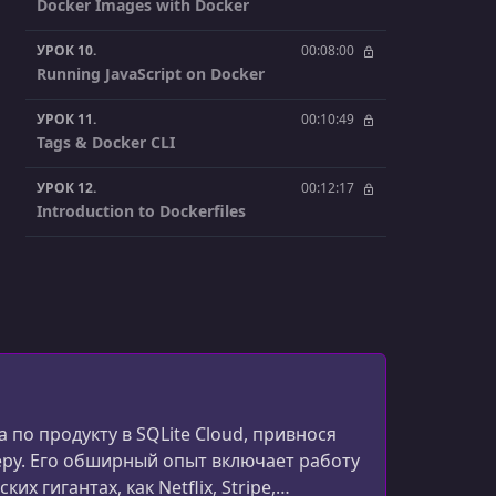
Docker Images with Docker
УРОК 10.
00:08:00
Running JavaScript on Docker
УРОК 11.
00:10:49
Tags & Docker CLI
УРОК 12.
00:12:17
Introduction to Dockerfiles
УРОК 13.
00:07:06
Building a Node.js App Container
УРОК 14.
00:08:31
Organizing Application Files
УРОК 15.
00:09:38
Adding Dependencies to the App
по продукту в SQLite Cloud, привнося
еру. Его обширный опыт включает работу
УРОК 16.
00:06:19
 гигантах, как Netflix, Stripe,
Layers