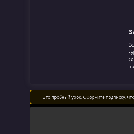
З
Ес
ку
со
пр
Это пробный урок. Оформите подписку, что