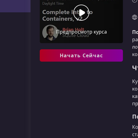
Предпросмотр курса
По
ра
по
ко
Начать Сейчас
Ч
Ку
ко
ка
пр
П
Ко
ст