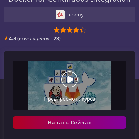
udemy
★
4.3
(
всего оценок
-
23
)
Предпросмотр курса
Начать Сейчас