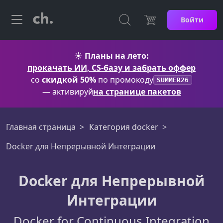
Войти
☀️
Планы на лето:
прокачать ИИ, CS-базу и забрать оффер
со
скидкой 50%
по промокоду
SUMMER26
— активируй
на странице пакетов
Главная страница
Категория docker
Docker для Непрерывной Интеграции
Docker для Непрерывной
Интеграции
Docker for Continuous Integration