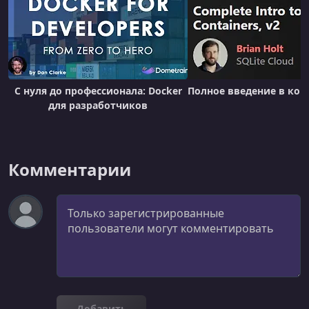
УРОК 21.
00:04:09
Lab Review: Multi-container Applications
УРОК 22.
00:03:31
CI/CD Fundamentals and Components
С нуля до профессионала: Docker
Полное введение в кон
УРОК 23.
00:05:08
для разработчиков
Lab: Deploying Jenkins
УРОК 24.
00:09:19
Lab: Building Pipelines
Комментарии
УРОК 25.
00:02:14
Docker Compose
Комментарий
УРОК 26.
00:04:03
Lab: Docker Compose
УРОК 27.
00:00:46
End
Добавить