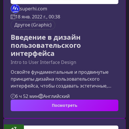
superhi.com
18 янв. 2022 г., 00:38
Другое (Graphic)
Введение в дизайн
пользовательского
интерфейса
Intro to User Interface Design
Освойте фундаментальные и продвинутые
принципы дизайна пользовательского
интерфейса, чтобы создавать эстетичные,
удобные и масштабируемые цифровые
6 ч 52 мин
Английский
продукты. О курсеКурс «Введение в дизайн
Посмотреть
пользовательского интерфейса» создан для
тех, кто хочет глубже понять, как визуальные
решения и продуманная структура
интерфейса влияют на опыт пользователя.
+7