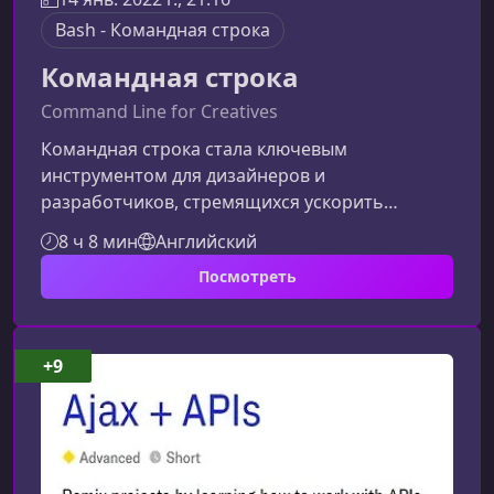
Bash - Командная строка
Командная строка
Command Line for Creatives
Командная строка стала ключевым
инструментом для дизайнеров и
разработчиков, стремящихся ускорить
рабочие процессы и автоматизировать
8 ч 8 мин
Английский
рутинные задачи. В этом курсе вы получите
Посмотреть
практические навыки работы с терминалом,
интеграции инструментов разработки и
эффективной организации проектов.Что даст
вам освоение командной строкиКомандная
+9
строка — это не просто альтернатива
графическим интерфейсам. Это мощная среда,
которая позволяет значительно рас