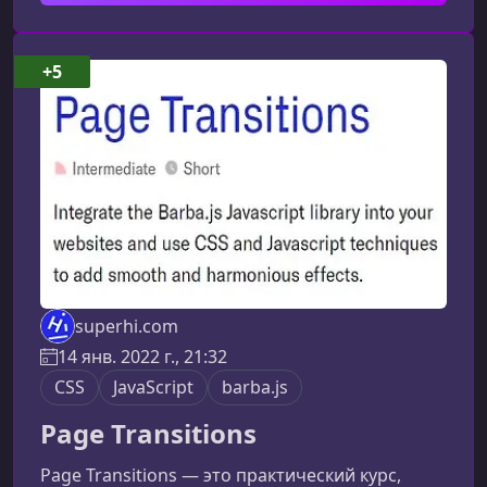
вы узнаете на курсеКурс ориентирован на
практику и помогает разобраться в том, как
работает одна из самых популярных
+5
JavaScript‑библиотек для разработки
интерфейсов. React активно использует
superhi.com
14 янв. 2022 г., 21:32
CSS
JavaScript
barba.js
Page Transitions
Page Transitions — это практический курс,