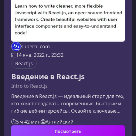
superhi.com
14 янв. 2022 г., 23:32
React.js
Введение в React.js
Intro to React.js
Введение в React.js — идеальный старт для тех,
кто хочет создавать современные, быстрые и
гибкие веб‑интерфейсы. Освойте ключевые
принципы компонентного подхода, работайте
5 ч 42 мин
Английский
с хуками и стройте динамичные приложения,
Посмотреть
которые легко поддерживать и развивать.Что