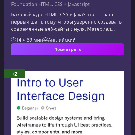
Foundation HTML, CSS + Javascript
Базовый курс HTML, CSS и JavaScript — ваш
первый шаг к тому, чтобы уверенно создавать
современные веб‑сайты с нуля. Материал
подается простым языком, чтобы даже
14 ч 39 мин
Английский
полный новичок смог быстро увидеть
Посмотреть
результат и понять основы
веб‑разработки.Чему вы научитесь в этом
курсеПрограмма охватывает ключевые
технологии фронтенда и помогает
+2
сформировать практические навыки, которые
можно применить сразу. HTML: структура
веб‑страниц, семантическая разметк