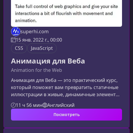
superhi.com
15 янв. 2022 г., 00:00
CSS
JavaScript
Анимация для Веба
Animation for the Web
Анимация для Веба — это практический курс,
который поможет вам превратить статичные
иллюстрации в живые, динамичные элементы
интерфейса. Вы освоите современные
11 ч 56 мин
Английский
инструменты и подходы, позволяющие
Посмотреть
создавать плавные, выразительные и
производительные анимации для сайтов и
веб‑приложений.Что вы изучите на