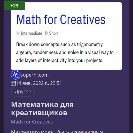
курсеПрограмма курса построена вокруг
+23
реальных задач веб‑анимации и
предоставляет сбалансированное сочетание
теории и практики. Вы шаг за шагом н
superhi.com
14 янв. 2022 г., 23:51
Другое
Математика для
креативщиков
Math for Creatives
Математика может быть неочевидным