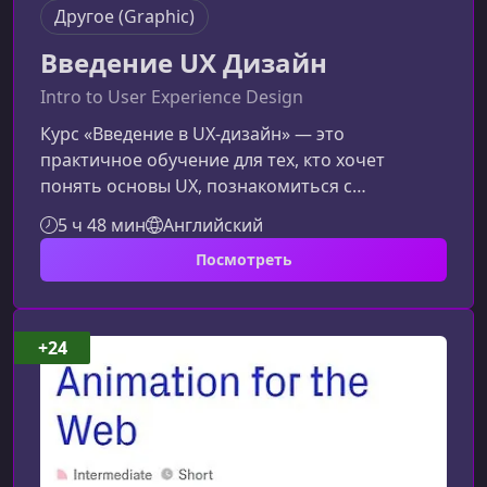
Другое (Graphic)
Введение UX Дизайн
Intro to User Experience Design
Курс «Введение в UX‑дизайн» — это
практичное обучение для тех, кто хочет
понять основы UX, познакомиться с
процессом проектирования цифровых
5 ч 48 мин
Английский
продуктов и сделать первые шаги в профессии
Посмотреть
UX‑дизайнера. Здесь вы узнаете, как создать
удобный, понятный и полезный интерфейс,
опираясь на реальные кейсы и проверенные
методики.Что вы изучите на курсеПрограмма
+24
охватывает ключевые этапы UX‑процесса — от
исследования пользователей до тестирования
прототипов.