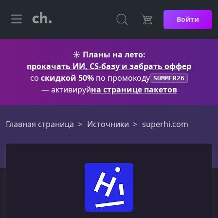
Войти
☀️
Планы на лето:
прокачать ИИ, CS-базу и забрать оффер
со
скидкой 50%
по промокоду
SUMMER26
— активируй
на странице пакетов
Главная страница
Источники
superhi.com