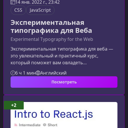
14 янв. 2022 г., 23:42
CSS
JavaScript
Экспериментальная
типографика для Веба
Experimental Typography for the Web
Экспериментальная типографика для веба —
это увлекательный и практичный курс,
который поможет вам овладеть
современными техниками анимации,
6 ч 1 мин
Английский
вариативных шрифтов и творческого
Посмотреть
программирования с помощью P5.js. Что
представляет собой курсКурс посвящён
созданию экспериментальной и кинетической
типографики для веба. Вы научитесь работать
+2
с вариативными шрифтами, анимировать их с
помощью CSS и JavaScript, а также создавать
интерактивные визуальные прое