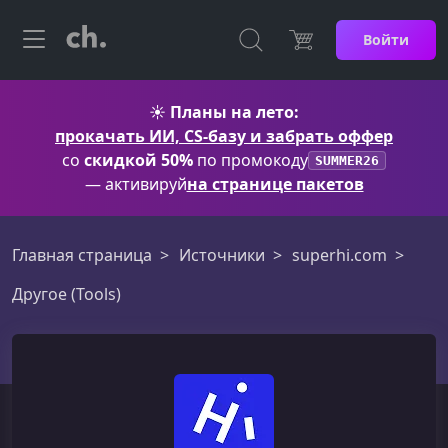
Войти
☀️
Планы на лето:
прокачать ИИ, CS-базу и забрать оффер
со
скидкой 50%
по промокоду
SUMMER26
— активируй
на странице пакетов
Главная страница
Источники
superhi.com
Другое (Tools)