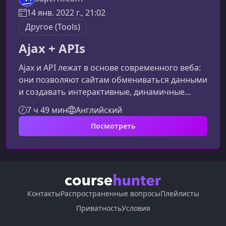
14 янв. 2022 г., 21:02
Другое (Tools)
Ajax + APIs
Ajax и API лежат в основе современного веба:
они позволяют сайтам обмениваться данными
и создавать интерактивные, динамичные
интерфейсы. В этом курсе вы научитесь
7 ч 49 мин
Английский
использовать внешние и собственные
Посмотреть
источники данных, работать с разными
форматами и подключать популярные
сервисы для создания практичных
проектов.Что вы получите от курсаКурс
ориентирован на новичков, которые хотят
разобраться, как веб‑приложения получают и
Контакты
Распространенные вопросы
Плейлисты
отправляют данные. Програ
Приватность
Условия