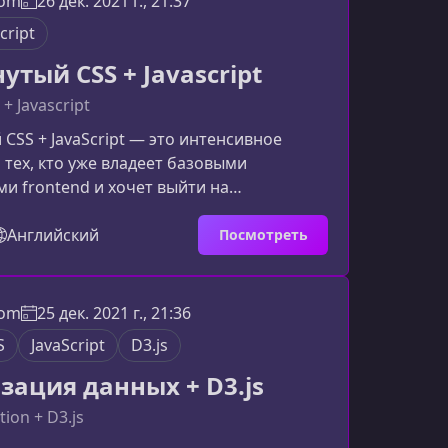
com
26 дек. 2021 г., 21:37
ачинающих и подходит всем, кто хочет
cript
аботает Javascript в ре
тый CSS + Javascript
+ Javascript
CSS + JavaScript — это интенсивное
 тех, кто уже владеет базовыми
и frontend и хочет выйти на
новый уровень. Здесь вы узнаете, как
инамичные интерфейсы, оптимизировать
Английский
Посмотреть
 и использовать современные
ля более эффективной разработки.Что
курсеКурс объединяет самые
com
25 дек. 2021 г., 21:36
ные инструменты современной верстки и
S
JavaScript
D3.js
ания. Вы научитесь сочетать гибк
зация данных + D3.js
tion + D3.js