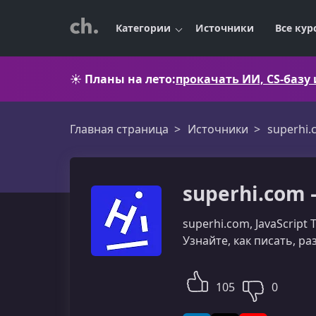
Категории
Источники
Все кур
☀️
Планы на лето:
прокачать ИИ, CS-базу
Главная страница
Источники
superhi
superhi.com 
superhi.com, JavaScrip
Узнайте, как писать, 
105
0