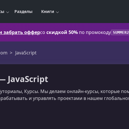
сы
Разделы
Книги
 и забрать оффер
со
скидкой 50%
по промокоду
SUMMER2
.com
JavaScript
— JavaScript
t Туториалы, Курсы. Мы делаем онлайн-курсы, которые 
разрабатывать и управлять проектами в нашем глобальн