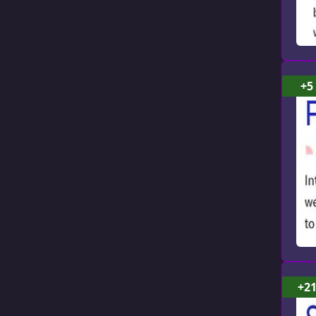
+5
+2