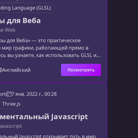
ding Language (GLSL)
 для Веба
the Web
ы для Веба» — это практическое
в мир графики, работающей прямо в
есь вы узнаете, как использовать GLSL и
зуальные эффекты, которые делают
 сайты более выразительными,
Английский
Посмотреть
ыми и технологичными.Что вы получите
 веб‑шейдеровРазработка шейдеров —
х востребованных дисциплин в
com
7 янв. 2022 г., 00:28
 вебе. Она объединяет математику,
Three.js
ание и дизайн, позволяя создав
ментальный Javascript
Javascript
льный Javascript открывает путь в мир