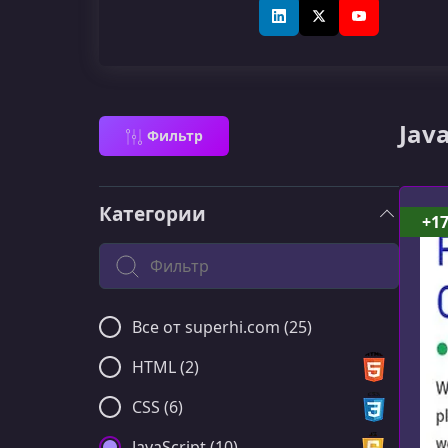
LinkedIn
X (Twitter)
YouTube
Jav
Фильтр
Категории
+1
Поиск по категории
Все от superhi.com (25)
HTML (2)
CSS (6)
JavaScript (10)