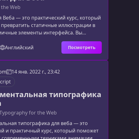
r the Web
 Веба — это практический курс, который
 превратить статичные иллюстрации в
мичные элементы интерфейса. Вы
ременные инструменты и подходы,
 создавать плавные, выразительные и
Английский
Посмотреть
льные анимации для сайтов и
ний.Что вы изучите на курсеПрограмма
ена вокруг реальных задач веб‑анимации
com
14 янв. 2022 г., 23:42
ляет сбалансированное сочетание теории
cript
Вы шаг за шагом н
ментальная типографика
а
 Typography for the Web
альная типографика для веба — это
й и практичный курс, который поможет
ь современными техниками анимации,