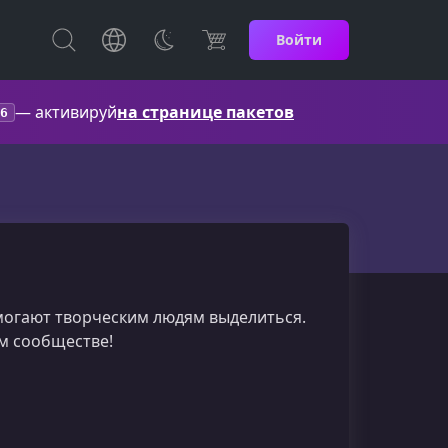
Войти
— активируй
на странице пакетов
6
помогают творческим людям выделиться.
ом сообществе!