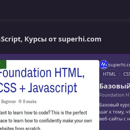
aScript, Курсы от superhi.com
7
superhi.
HTML
CS
Базовый 
Foundation HT
Базовый курс
шаг к тому, 
веб‑сайты с 
языком, что