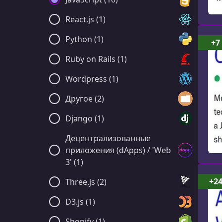
React.js (1)
Python (1)
+7
Ruby on Rails (1)
Wordpress (1)
Другое (2)
Django (1)
Децентрализованные
приложения (dApps) / 'Web
3' (1)
+2
Three.js (2)
D3.js (1)
Shopify (1)